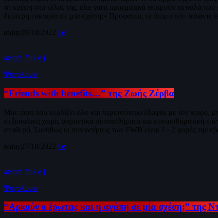
τη σχέση στο τέλος της, είτε γιατί πραγματικά εκτιμούν τα καλά π
δεύτερη ευκαιρία σε μία σχέση;» Προφανώς το άτομο που ταλαντεύε
today
29/10/2022
insert_link
Ψυχολογία
“Friends with benefits…” της Ζωής Ζέρβα
Μια τάση που κερδίζει όλο και περισσότερο έδαφος με τον καιρό, 
σεξουαλική χωρίς ρομαντικά συναισθήματα και συναισθηματική επέν
σταθερό. Συνήθως οι συναντήσεις των FWB είναι 1 - 2 φορές την εβ
today
27/10/2022
insert_link
Ψυχολογία
“Αρκούν ο έρωτας και η αγάπη σε μία σχέση;” της 