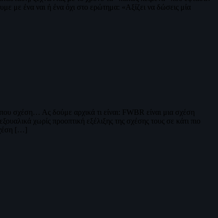
με με ένα ναι ή ένα όχι στο ερώτημα: «Αξίζει να δώσεις μία
ύπου σχέση… Ας δούμε αρχικά τι είναι: FWBR είναι μια σχέση
ουαλικά χωρίς προοπτική εξέλιξης της σχέσης τους σε κάτι πιο
σχέση […]