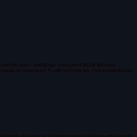
κτική στο χρόνο; Διαβάζουμε λογοτεχνικά βιβλία, βλέπουμε
 έρωτας. Κι όμως αρκεί; Η απάντηση είναι όχι. Είναι αναμφισβήτητα
κατάσταση, ξεχνώντας με το χρόνο τα «κακώς κείμενα» που έφτασαν