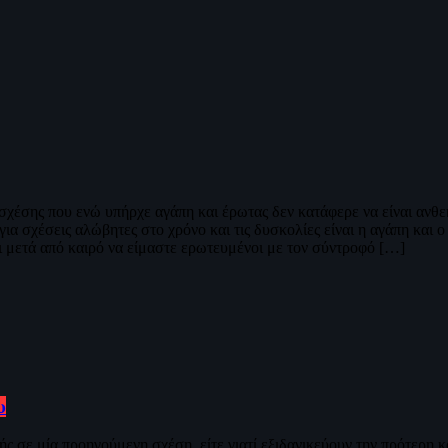
σχέσης που ενώ υπήρχε αγάπη και έρωτας δεν κατάφερε να είναι ανθε
ια σχέσεις αλώβητες στο χρόνο και τις δυσκολίες είναι η αγάπη και ο
 μετά από καιρό να είμαστε ερωτευμένοι με τον σύντροφό […]
υ
ής σε μία προηγούμενη σχέση, είτε γιατί εξιδανικεύουν την πρότερη 