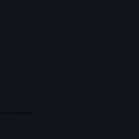
Χώστα Γιώργαρε !!