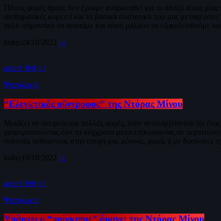
Πόσες φορές άραγε δεν έχουμε αναρωτηθεί για το άδοξο τέλος μίας 
αισθηματικές κομεντί και τα βασικά συστατικά που μας μεταφέρουν γ
πολύ σημαντικό να αγαπάμε και πόσο μάλλον να εξακολουθούμε και
today
24/10/2022
insert_link
Ψυχολογία
“Ελεγκτικός σύντροφος” της Ντόρας Μίνου
Μοιάζει να ονειρεύεσαι πολλές φορές, όταν αντιλαμβάνεσαι ότι ένας
χρησιμοποιώντας όλα τα σύγχρονα μέσα επικοινωνίας σε περιπτώσεις
πολλούς ανθρώπους στην εποχή μας μόνους, χωρίς ή με δύσκολες σχέ
today
10/10/2022
insert_link
Ψυχολογία
Υπάρχει o “πρίγκιπας” άραγε; της Ντόρας Μίνου