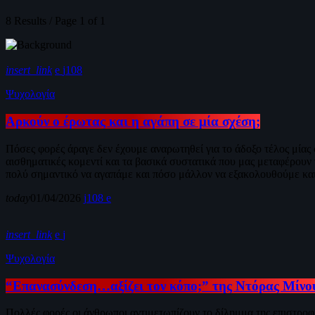
8 Results / Page 1 of 1
insert_link
108
Ψυχολογία
Αρκούν ο έρωτας και η αγάπη σε μία σχέση;
Πόσες φορές άραγε δεν έχουμε αναρωτηθεί για το άδοξο τέλος μίας 
αισθηματικές κομεντί και τα βασικά συστατικά που μας μεταφέρουν γ
πολύ σημαντικό να αγαπάμε και πόσο μάλλον να εξακολουθούμε και
today
01/04/2026
108
insert_link
Ψυχολογία
“Επανασύνδεση…αξίζει τον κόπο;” της Ντόρας Μίνο
Πολλές φορές οι άνθρωποι αντιμετωπίζουν το δίλημμα της επιστροφ