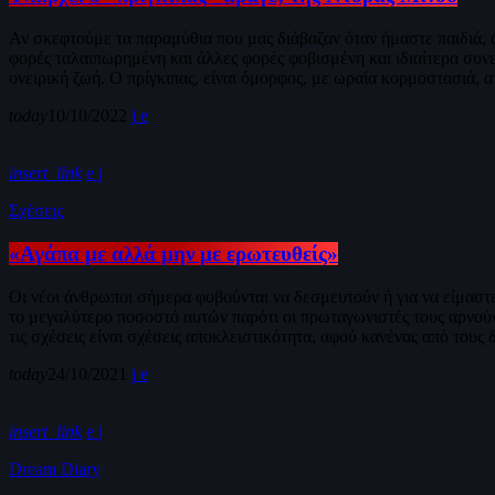
Αν σκεφτούμε τα παραμύθια που μας διάβαζαν όταν ήμαστε παιδιά, α
φορές ταλαιπωρημένη και άλλες φορές φοβισμένη και ιδιαίτερα συνεσ
ονειρική ζωή. Ο πρίγκιπας, είναι όμορφος, με ωραία κορμοστασιά, 
today
10/10/2022
insert_link
Σχέσεις
«Αγάπα με αλλά μην με ερωτευθείς»
Οι νέοι άνθρωποι σήμερα φοβούνται να δεσμευτούν ή για να είμαστε
το μεγαλύτερο ποσοστό αυτών παρότι οι πρωταγωνιστές τους αρνούντ
τις σχέσεις είναι σχέσεις αποκλειστικότητα, αφού κανένας από τους
today
24/10/2021
insert_link
Dream Diary