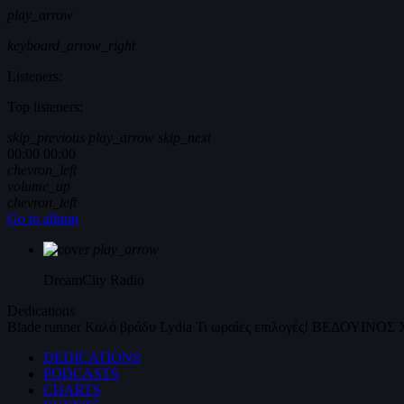
play_arrow
keyboard_arrow_right
Listeners:
Top listeners:
skip_previous
play_arrow
skip_next
00:00
00:00
chevron_left
volume_up
chevron_left
Go to album
play_arrow
DreamCity
Radio
Dedications
Blade runner
Καλό βράδυ
Lydia
Τι ωραίες επιλογές!
ΒΕΔΟΥΙΝΟΣ
DEDICATIONS
PODCASTS
CHARTS