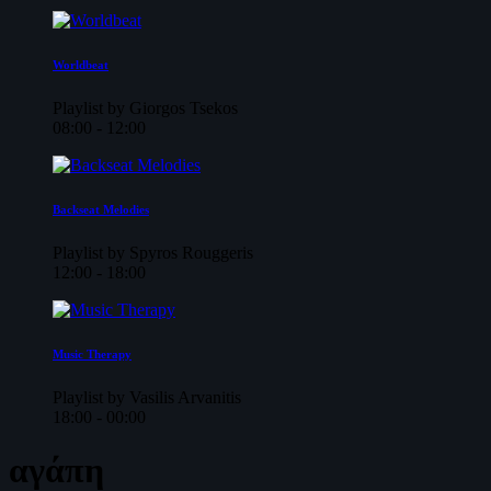
Worldbeat
Playlist by Giorgos Tsekos
08:00 - 12:00
Backseat Melodies
Playlist by Spyros Rouggeris
12:00 - 18:00
Music Therapy
Playlist by Vasilis Arvanitis
18:00 - 00:00
αγάπη