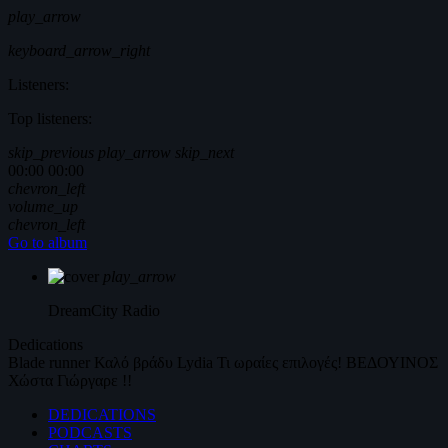
play_arrow
keyboard_arrow_right
Listeners:
Top listeners:
skip_previous
play_arrow
skip_next
00:00
00:00
chevron_left
volume_up
chevron_left
Go to album
play_arrow
DreamCity
Radio
Dedications
Blade runner
Καλό βράδυ
Lydia
Τι ωραίες επιλογές!
ΒΕΔΟΥΙΝΟΣ
Χώστα Γιώργαρε !!
DEDICATIONS
PODCASTS