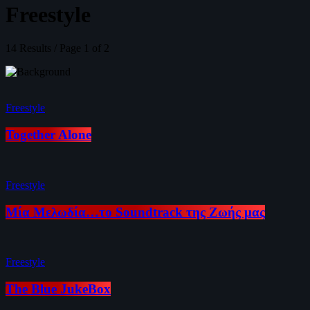
Freestyle
14 Results / Page 1 of 2
Freestyle
Together Alone
Freestyle
Μία Μελωδία…το Soundtrack της Ζωής μας
Freestyle
The Blue JukeBox