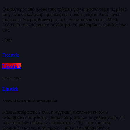
Ο καλύτερος από όλους τους τρόπους για να μακρύνουμε τις μέρες
μας, είναι να κλέψουμε μερικές ώρες από τη νύχτα. Αυτό κάνει
μαζί σας ο Σπύρος Ρουγγέρης κάθε Δευτέρα βράδυ στις 22:00,
μέσα από την ιντερνετική συχνότητα του ραδιοφώνου των Ονείρων
μας.
close
Freestyle
Lipstick
more_vert
Lipstick
Presented by Aggeliki Anagnostopoulou
Κάθε Δευτέρα στις 20:00, η Αγγελική Αναγνωστοπούλου
αναλαμβάνει τα ηνία της διασκέδασής σας και δε χαλάει χατίρι επί
των μουσικών επιλογών των ακροατών! Έχει τον τρόπο να
χρωματίζει και να μεταμορφώνει μια απλή καθημερινή σε