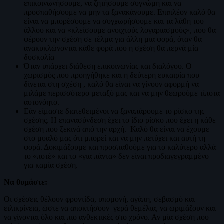
επικοινωνήσουμε, να ζητήσουμε συγνώμη και να
προσπαθήσουμε να μην τα ξανακάνουμε. Επιπλέον καλό θα
είναι να μπορέσουμε να συγχωρήσουμε και τα λάθη του
άλλου και να «κλείσουμε ανοιχτούς λογαριασμούς», που θα
φέρουν την σχέση σε τέλμα για άλλη μια φορά, όταν θα
ανακυκλώνονται κάθε φορά που η σχέση θα περνά μία
δυσκολία
Όταν υπάρχει διάθεση επικοινωνίας και διαλόγου. Ο
χωρισμός που προηγήθηκε και η δεύτερη ευκαιρία που
δίνεται στη σχέση , καλό θα είναι να γίνουν αφορμή να
μιλάμε περισσότερο μεταξύ μας και να μην θεωρούμε τίποτα
αυτονόητο.
Εάν είμαστε διατεθειμένοι να ξαναπάρουμε το ρίσκο της
σχέσης. Η επανασύνδεση έχει το ίδιο ρίσκο που έχει η κάθε
σχέση που ξεκινά από την αρχή. Καλό θα είναι να έχουμε
στο μυαλό μας ότι μπορεί και να μην πετύχει και αυτή τη
φορά. Δοκιμάζουμε και προσπαθούμε για το καλύτερο αλλά
το «ποτέ» και το «για πάντα» δεν είναι προδιαγεγραμμένο
για καμία σχέση.
Να θυμάστε:
Οι σχέσεις θέλουν φροντίδα, υπομονή, αγάπη, σεβασμό και
ειλικρίνεια, ώστε να αποκτήσουν γερά θεμέλια, να ωριμάζουν και
να γίνονται όλο και πιο ανθεκτικές στο χρόνο. Αν μία σχέση που