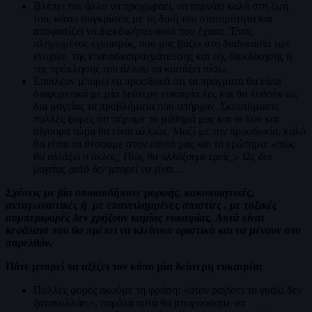
Βλέπει τον άλλο να προχωράει, να περνάει καλά στη ζωή
του, κάνει συγκρίσεις με τη δική του στασιμότητα και
αποφασίζει να διεκδικήσει αυτό που έχασε. Ένας
πληγωμένος εγωισμός, που μας βάζει στη διαδικασία των
ενοχών, της επαναδιαπραγμάτευσης και της διεκδίκησης ή
της πρόκλησης του άλλου να κοιτάξει πίσω.
Επιπλέον μπορεί να προσδοκά ότι τα πράγματα θα είναι
διαφορετικά με μία δεύτερη ευκαιρία λες και θα λυθούν ως
δια μαγείας τα προβλήματα που υπήρχαν. Σκεφτόμαστε
πολλές φορές ότι πήραμε το μάθημά μας και οι δύο και
σίγουρα τώρα θα είναι αλλιώς. Μαζί με την προσδοκία, καλό
θα είναι να θέσουμε στον εαυτό μας και το ερώτημα:
«πώς
θα αλλάξει ο άλλος; Πώς θα αλλάξουμε εμείς;» Ως δια
μαγείας αυτό δεν μπορεί να γίνει…
Σχέσεις με βία οποιασδήποτε μορφής, κακοποιητικές,
ανταγωνιστικές ή με επανειλημμένες απιστίες , με τοξικές
συμπεριφορές δεν χρήζουν καμίας ευκαιρίας. Αυτά είναι
κεφάλαια που θα πρέπει να κλείνουν οριστικά και να μένουν στο
παρελθόν.
Πότε μπορεί να αξίζει τον κόπο μία δεύτερη ευκαιρία;
Πολλές φορές ακούμε τη φράση: «όταν ραγίσει το γυαλί δεν
ξανακολλάει», παρόλα αυτά θα μπορούσαμε να