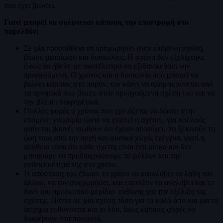
που έχει βιώσει.
Γιατί μπορεί να σκέφτεται κάποιος την επιστροφή στο
παρελθόν;
Σε μία προσπάθεια να προχωρήσει στην επόμενη σχέση,
βίωσε ματαίωση και δυσκολίες. Η σχέση δεν εξελίχτηκε
όπως θα ήθελε με αποτέλεσμα να εξιδανικεύσει την
προηγούμενη. Ο χρόνος και η δυσκολία που μπορεί να
βιώνει κάποιος στο παρόν, τον κάνει να απομακρύνεται από
τα αρνητικά που βίωσε στην προηγούμενη σχέση του και να
την βλέπει διαφορετικά.
Πολλές φορές ο χρόνος που χρειάζεται να δώσει στην
επόμενη γνωριμία ώστε να χτιστεί η σχέση , για πολλούς
φαίνεται βουνό, νιώθουν ότι έχουν αποτύχει, ότι ξεκινούν τη
ζωή τους από την αρχή και φυσικά χωρίς εχέγγυα, γιατί η
αλήθεια είναι ότι κάθε σχέση είναι ένα ρίσκο και δεν
μπορούμε να προδιαγράψουμε το μέλλον και την
ανθεκτικότητά της στο χρόνο.
Η απόσταση του έδωσε το χρόνο να καταλάβει τα λάθη του
άλλου, να τον συγχωρήσει, και επιπλέον να αναλάβει και το
δικό του προσωπικό μερίδιο ευθύνης για την εξέλιξη της
σχέσης. Πάντα σε μία σχέση τόσο για τα καλά όσο και για τα
άσχημα ευθύνονται και οι δύο, ίσως κάποιες φορές να
διαφέρουν στα ποσοστά.