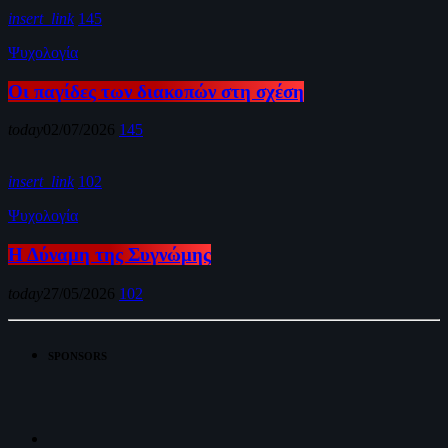
insert_link
145
Ψυχολογία
Οι παγίδες των διακοπών στη σχέση
today
02/07/2026
145
insert_link
102
Ψυχολογία
Η Δύναμη της Συγνώμης
today
27/05/2026
102
SPONSORS