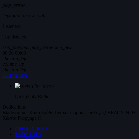
play_arrow
keyboard_arrow_right
Listeners:
Top listeners:
skip_previous
play_arrow
skip_next
00:00
00:00
chevron_left
volume_up
chevron_left
Go to album
play_arrow
DreamCity
Radio
Dedications
Blade runner
Καλό βράδυ
Lydia
Τι ωραίες επιλογές!
ΒΕΔΟΥΙΝΟΣ
Χώστα Γιώργαρε !!
DEDICATIONS
PODCASTS