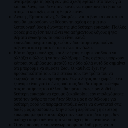
ανατρέψουμε τη ρήση εάν μία σχέση έφτασε στο τέλος για
κάποιο λόγο, που δεν ήταν ικανός να ταρακουνήσει βασικά
στοιχεία και αξίες που τη θεμελίωναν.
Αγάπη , Εμπιστοσύνη, Σεβασμός είναι τα βασικά συστατικά
που θα μπορούσαν να θέσουν τη σχέση σε μία πιο
λειτουργική βάση δίνοντας της μία δεύτερη ευκαιρία. Πολλές
φορές μία σχέση τελειώνει για ασήμαντους λόγους ή για
θέματα εγωισμού, τα οποία είναι ικανά
επαναδιαπραγμάτευσης εφόσον δύο άτομα αγαπιούνται
σέβονται και εμπιστεύεται ο ένας τον άλλο.
Εάν υπάρχει αποδοχή, και δεν έχουμε την προσδοκία να
αλλάξει ο άλλος ή να τον αλλάξουμε. Στις σχέσεις υπάρχουν
κάποιοι συμβιβασμοί μεταξύ των δύο αλλά αυτό δε σημαίνει
ότι μπορούμε να είμαστε ίδιοι. Ο καθένας έχει την
προσωπικότητά του, τα πιστεύω του, τον τρόπο του να
εκφράζεται και να προσφέρει. Εάν ο λόγος που χωρίζει ένα
ζευγάρι είναι γιατί ο ένας από τους δύο δε συμμορφώθηκε
στις απαιτήσεις του άλλου, θα πρέπει ίσως πριν δοθεί η
δεύτερη ευκαιρία να έχουμε ξεκαθαρίσει εάν αποδεχόμαστε
αυτό τον άνθρωπο που ήταν δίπλα μας ή αν θέλουμε για
δεύτερη φορά να πειραματιστούμε ώστε να συνετιστεί στις
δικές μας προσδοκίες. Στην πρώτη περίπτωση η δεύτερη
ευκαιρία μπορεί και να αξίζει τον κόπο, στη δεύτερη , δεν
υπάρχει καμία πιθανότητα να πετύχει μία επανασύνδεση.
Όταν μπορούμε να αναγνωρίσουμε τα λάθη μας, να τα