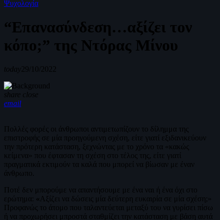
Ψυχολογία
“Επανασύνδεση…αξίζει τον
κόπο;” της Ντόρας Μίνου
today
29/10/2022
share
close
email
Πολλές φορές οι άνθρωποι αντιμετωπίζουν το δίλημμα της
επιστροφής σε μία προηγούμενη σχέση, είτε γιατί εξιδανικεύουν
την πρότερη κατάσταση, ξεχνώντας με το χρόνο τα «κακώς
κείμενα» που έφτασαν τη σχέση στο τέλος της, είτε γιατί
πραγματικά εκτιμούν τα καλά που μπορεί να βίωσαν με έναν
άνθρωπο.
Ποτέ δεν μπορούμε να απαντήσουμε με ένα ναι ή ένα όχι στο
ερώτημα:
«
Αξίζει να δώσεις μία δεύτερη ευκαιρία σε μία σχέση;»
Προφανώς το άτομο που ταλαντεύεται μεταξύ του να γυρίσει πίσω
ή να προχωρήσει μπροστά σταθμίζει την κατάσταση με βάση αυτά