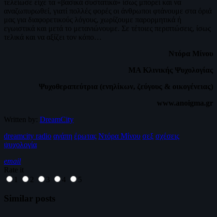
τελείωσε είχε τα «βασικά συστατικά» ίσως μπορεί και να
αναζωπυρωθεί, γιατί πολλές φορές οι άνθρωποι φτάνουμε στα όριά
μας για διαφορετικούς λόγους, χωρίζουμε παρορμητικά ή
εγωιστικά και μετά το μετανιώνουμε. Σε τέτοιες περιπτώσεις, ίσως
τελικά και να αξίζει τον κόπο…
Ντόρα Μίνου
ΜΑ Κλινικής Ψυχολογίας
Ψυχοθεραπεύτρια (ενηλίκων, ζεύγους & οικογένειας)
www.anoigma.gr
Written by:
DreamCity
dreamcity radio
αγάπη
έρωτας
Ντόρα Μίνου
σεξ
σχέσεις
ψυχολογία
email
Rate it
1
2
3
4
5
Similar posts