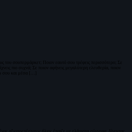
λους του σουπερμάρκετ; Ποιον εαυτό σου τρέφεις περισσότερο; Σε
ίχνεις πιο συχνά; Σε ποιον αφήνεις μεγαλύτερη ελευθερία, ποιον
ρω σου και μέσα […]
νας αξιοπρεπέστατος ήλιος έπαιζε με ελάχιστα σύννεφα, δίνοντας