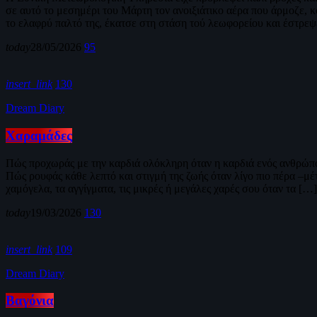
σε αυτό το μεσημέρι του Μάρτη τον ανοιξιάτικο αέρα που άρμοζε, 
το ελαφρύ παλτό της, έκατσε στη στάση τού λεωφορείου και έστρεψ
today
28/05/2026
95
insert_link
130
Dream Diary
Χαραμάδες
Πώς προχωράς με την καρδιά ολόκληρη όταν η καρδιά ενός ανθρώπου
Πώς ρουφάς κάθε λεπτό και στιγμή της ζωής όταν λίγο πιο πέρα –μέτ
χαμόγελα, τα αγγίγματα, τις μικρές ή μεγάλες χαρές σου όταν τα […]
today
19/03/2026
130
insert_link
109
Dream Diary
Βαγόνια