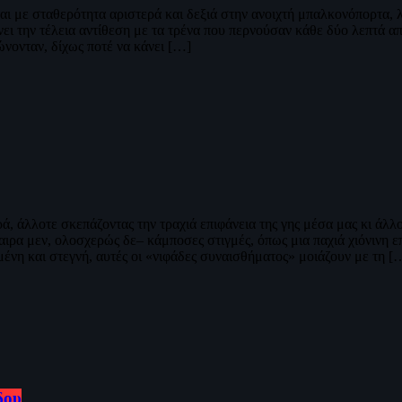
ται με σταθερότητα αριστερά και δεξιά στην ανοιχτή μπαλκονόπορτα, λε
άνει την τέλεια αντίθεση με τα τρένα που περνούσαν κάθε δύο λεπτά 
νονταν, δίχως ποτέ να κάνει […]
ρά, άλλοτε σκεπάζοντας την τραχιά επιφάνεια της γης μέσα μας κι άλλ
ρα μεν, ολοσχερώς δε– κάμποσες στιγμές, όπως μια παχιά χιόνινη επι
μένη και στεγνή, αυτές οι «νιφάδες συναισθήματος» μοιάζουν με τη [
δου