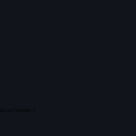
Χώστα Γιώργαρε !!