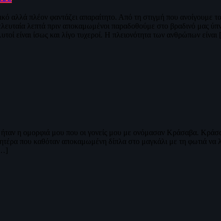
τικό αλλά πλέον φαντάζει απαραίτητο. Από τη στιγμή που ανοίγουμε τ
τελευταία λεπτά πριν αποκαμωμένοι παραδοθούμε στο βραδινό μας ύπν
τοί είναι ίσως και λίγο τυχεροί. Η πλειονότητα των ανθρώπων είναι
η ήταν η ομορφιά μου που οι γονείς μου με ονόμασαν Κράσαβα. Κράσ
τέρα που καθόταν αποκαμωμένη δίπλα στο μαγκάλι με τη φωτιά να λέ
[…]