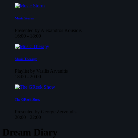
Music Storm
Presented by Alexandros Kousidis
16:00 - 18:00
Music Therapy
Playlist by Vasilis Arvanitis
18:00 - 20:00
The GReek Show
Presented by George Zervoudis
20:00 - 22:00
Dream Diary