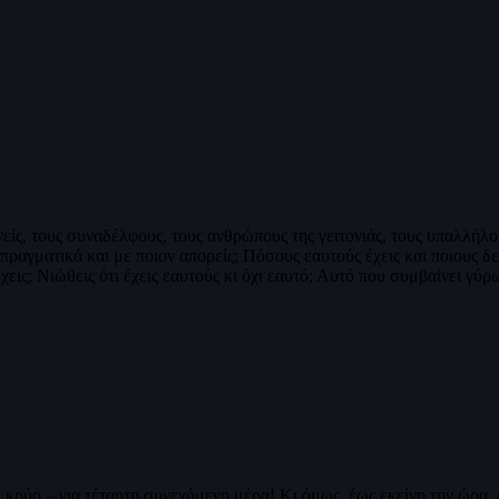
ενείς, τους συναδέλφους, τους ανθρώπους της γειτονιάς, τους υπαλλή
πραγματικά και με ποιον απορείς; Πόσους εαυτούς έχεις και ποιους δε
χεις; Νιώθεις ότι έχεις εαυτούς κι όχι εαυτό; Αυτό που συμβαίνει γύ
ρύο – για τέταρτη συνεχόμενη μέρα! Κι όμως, έως εκείνη την ώρα, έ