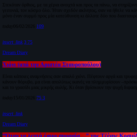
Στεκόταν όρθιος, με τα χέρια ανοιχτά και προς τα πάνω, να στηρίζον
γειτονιά, τον κόσμο όλο. Ήταν σχεδόν ακίνητος, σαν να ήθελε να κ
μόνο έναν συρμό προς μία κατεύθυνση κι άλλοτε δύο που διασταυρώ
today
06/02/2026
109
insert_link
3
75
Dream Diary
Χιόνι (από την Αριστέα Σταυροπούλου)
Είναι κάποιες αναμνήσεις σαν απαλό χιόνι. Πέφτουν αργά και τρυφε
κάνουν θόρυβο, μα είναι απολύτως ικανές να πλημμυρίσουν –πρόσκαι
και το γρασίδι μιας μικρής αυλής. Κι όταν βρίσκουν την ψυχή διψασ
today
15/01/2026
75
3
insert_link
Dream Diary
“Όταν τα λεπτά έχουν σημασία…” της Τζένης Κοσμί