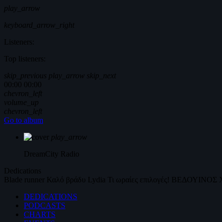
play_arrow
keyboard_arrow_right
Listeners:
Top listeners:
skip_previous
play_arrow
skip_next
00:00
00:00
chevron_left
volume_up
chevron_left
Go to album
play_arrow
DreamCity
Radio
Dedications
Blade runner
Καλό βράδυ
Lydia
Τι ωραίες επιλογές!
ΒΕΔΟΥΙΝΟΣ
DEDICATIONS
PODCASTS
CHARTS