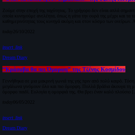
Ζούμε στην εποχή της ταχύτητας. Το γρήγορο δεν είναι απλά σημαν
οποία κυνηγούμε ανελέητα, όπως η γάτα την ουρά της μέχρι και τα 
καθημερινότητας τους κυνηγά ακόμη και στον κόσμο των ονείρων. Αυ
today
26/10/2022
insert_link
Dream Diary
“Κράσαβα θα πει Όμορφη” της Τζένης Κοσμίδου
Γεννήθηκα σε μια μακρινή γωνιά της γης πριν από πολύ καιρό. Τόσ
μεγάλωνα γινόμουν όλο και πιο όμορφη. Πολλά βράδια άκουγα τη μη
όμορφο παιδί. Ευλογία η ομορφιά της. Θα βρει έναν καλό πλούσιο 
today
06/05/2022
insert_link
Dream Diary