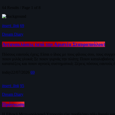
64 Results / Page 1 of 8
insert_link
69
Dream Diary
Αντανακλάσεις (από την Αριστέα Σταυροπούλου)
Πόσους εαυτούς έχεις; Είσαι ο ίδιος με τους φίλους σου, τους συγγ
ποιον μιλάς γλυκά; Σε ποιον γυρνάς την πλάτη; Ποιον καταλαβαίνεις 
καταπιέζεις και ποιον αγνοείς συστηματικά; Ξέρεις πόσους εαυτούς έ
today
22/07/2026
69
insert_link
95
Dream Diary
Πρόγνωση
Η Εθνική Μετεωρολογική Υπηρεσία είχε προβλέψει πάλι βροχές και κ