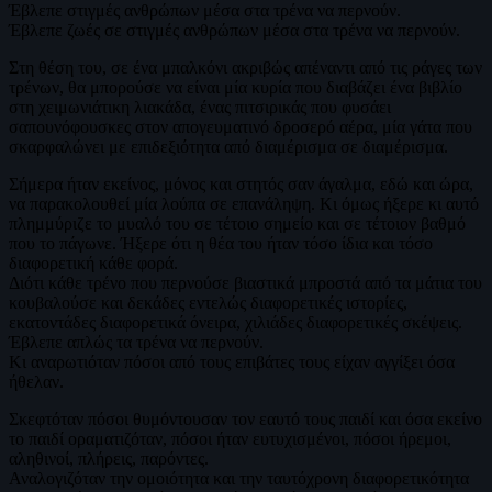
Έβλεπε στιγμές ανθρώπων μέσα στα τρένα να περνούν.
Έβλεπε ζωές σε στιγμές ανθρώπων μέσα στα τρένα να περνούν.
Στη θέση του, σε ένα μπαλκόνι ακριβώς απέναντι από τις ράγες των
τρένων, θα μπορούσε να είναι μία κυρία που διαβάζει ένα βιβλίο
στη χειμωνιάτικη λιακάδα, ένας πιτσιρικάς που φυσάει
σαπουνόφουσκες στον απογευματινό δροσερό αέρα, μία γάτα που
σκαρφαλώνει με επιδεξιότητα από διαμέρισμα σε διαμέρισμα.
Σήμερα ήταν εκείνος, μόνος και στητός σαν άγαλμα, εδώ και ώρα,
να παρακολουθεί μία λούπα σε επανάληψη. Κι όμως ήξερε κι αυτό
πλημμύριζε το μυαλό του σε τέτοιο σημείο και σε τέτοιον βαθμό
που το πάγωνε. Ήξερε ότι η θέα του ήταν τόσο ίδια και τόσο
διαφορετική κάθε φορά.
Διότι κάθε τρένο που περνούσε βιαστικά μπροστά από τα μάτια του
κουβαλούσε και δεκάδες εντελώς διαφορετικές ιστορίες,
εκατοντάδες διαφορετικά όνειρα, χιλιάδες διαφορετικές σκέψεις.
Έβλεπε απλώς τα τρένα να περνούν.
Κι αναρωτιόταν πόσοι από τους επιβάτες τους είχαν αγγίξει όσα
ήθελαν.
Σκεφτόταν πόσοι θυμόντουσαν τον εαυτό τους παιδί και όσα εκείνο
το παιδί οραματιζόταν, πόσοι ήταν ευτυχισμένοι, πόσοι ήρεμοι,
αληθινοί, πλήρεις, παρόντες.
Αναλογιζόταν την ομοιότητα και την ταυτόχρονη διαφορετικότητα