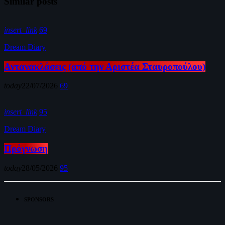
Similar posts
insert_link
69
Dream Diary
Αντανακλάσεις (από την Αριστέα Σταυροπούλου)
today
22/07/2026
69
insert_link
95
Dream Diary
Πρόγνωση
today
28/05/2026
95
SPONSORS