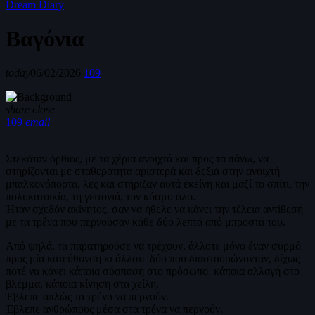
Dream Diary
Βαγόνια
today
06/02/2026
109
share
close
109
email
Στεκόταν όρθιος, με τα χέρια ανοιχτά και προς τα πάνω, να
στηρίζονται με σταθερότητα αριστερά και δεξιά στην ανοιχτή
μπαλκονόπορτα, λες και στήριζαν αυτά εκείνη και μαζί το σπίτι, την
πολυκατοικία, τη γειτονιά, τον κόσμο όλο.
Ήταν σχεδόν ακίνητος, σαν να ήθελε να κάνει την τέλεια αντίθεση
με τα τρένα που περνούσαν κάθε δύο λεπτά από μπροστά του.
Από ψηλά, τα παρατηρούσε να τρέχουν, άλλοτε μόνο έναν συρμό
προς μία κατεύθυνση κι άλλοτε δύο που διασταυρώνονταν, δίχως
ποτέ να κάνει κάποια σύσπαση στο πρόσωπο, κάποια αλλαγή στο
βλέμμα, κάποια κίνηση στα χείλη.
Έβλεπε απλώς τα τρένα να περνούν.
Έβλεπε ανθρώπους μέσα στα τρένα να περνούν.