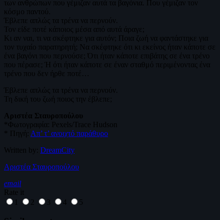
των ανθρώπων που γέμιζαν αυτά τα βαγόνια. Που γέμιζαν τον
κόσμο παντού.
Έβλεπε απλώς τα τρένα να περνούν.
Τον είδε ποτέ κάποιος μέσα από αυτά άραγε;
Κι αν ναι, τι να σκέφτηκε για αυτόν; Ποια ζωή να φαντάστηκε για
τον τυχαίο παρατηρητή; Να σκέφτηκε ότι κι εκείνος ήταν κάποτε σε
ένα βαγόνι που περνούσε; Ότι ήταν κάποτε επιβάτης σε ένα τρένο
που πέρασε; Ή ότι ήταν κάποτε σε έναν σταθμό περιμένοντας ένα
τρένο που δεν ήρθε ποτέ…
Έβλεπε απλώς τα τρένα να περνούν.
Τη δική του ζωή ποιος την έβλεπε;
Αριστέα Σταυροπούλου
*Φωτογραφία: Pexels/Trace Hudson
* Πηγή:
Απ’ τ’ ανοιχτό παράθυρο
Written by:
DreamCity
Αριστέα Σταυροπούλου
email
Rate it
1
2
3
4
5