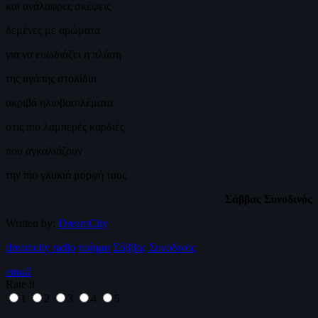
και ανάλαφρες σκέψεις
δεμένες με αρώματα
για να ευωδιάζει η πλάση
της αγάπης στολίδια
ακριβά ηλιοβασιλέματα
στις πιο λαμπερές καρδιές
που αγκαλιάζουν
την πιο γλυκιά μορφή τους
Σάββας Συνοδινός
Written by:
DreamCity
dreamcity radio
ποίημα
Σάββας Συνοδινός
email
Rate it
1
2
3
4
5