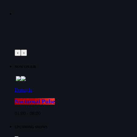
‹
›
NOW ON AIR
Freestyle
Nocturnal Pulse
01:00 - 08:00
UPCOMING SHOWS