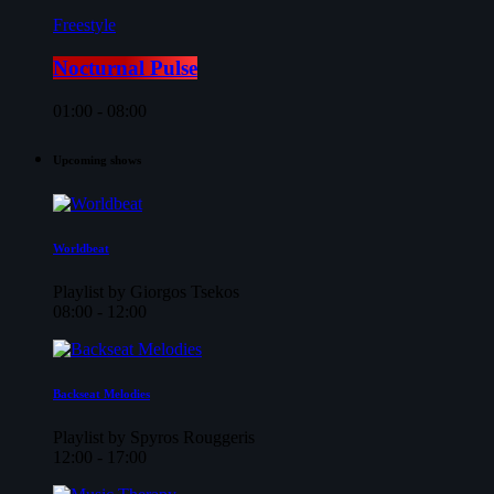
Freestyle
Nocturnal Pulse
01:00 - 08:00
Upcoming shows
Worldbeat
Playlist by Giorgos Tsekos
08:00 - 12:00
Backseat Melodies
Playlist by Spyros Rouggeris
12:00 - 17:00