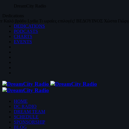
DreamCity
Radio
Dedications
er
Καλό βράδυ
Lydia
Τι ωραίες επιλογές!
ΒΕΔΟΥΙΝΟΣ
Χώστα Γιώργα
DEDICATIONS
PODCASTS
CHARTS
EVENTS
HOME
DC RADIO
DREAM TEAM
SCHEDULE
SPONSORSHIP
BLOG