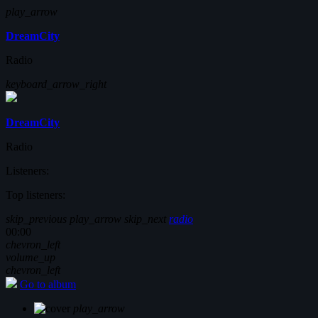
play_arrow
DreamCity
Radio
keyboard_arrow_right
DreamCity
Radio
Listeners:
Top listeners:
skip_previous
play_arrow
skip_next
radio
00:00
chevron_left
volume_up
chevron_left
Go to album
play_arrow