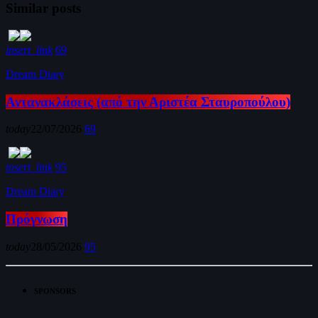
Similar posts
insert_link
69
Dream Diary
Αντανακλάσεις (από την Αριστέα Σταυροπούλου)
today
22/07/2026
69
insert_link
95
Dream Diary
Πρόγνωση
today
28/05/2026
95
SPONSORS