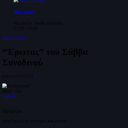
Music Therapy
Playlist by Vasilis Arvanitis
17:00 - 22:00
Dream Diary
“Έρωτας” του Σάββα
Συνοδινού
today
14/02/2022
1
share
close
1
email
Καλημέρα
στον έρωτα με γιασεμιά και μύρτα