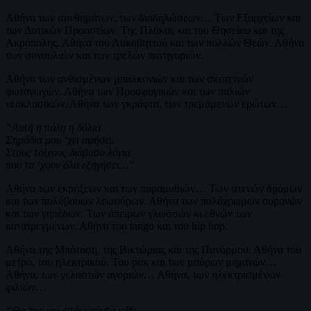
Αθήνα των συνθημάτων, των διαδηλώσεων… Των Εξαρχείων και
των Δυτικών Προαστίων. Της Πλάκας και του Θησείου και της
Ακρόπολης. Αθήνα του Λυκαβηττού και των πολλών Θεών. Αθήνα
των συναυλιών και των τρελών πανηγυριών.
Αθήνα των ανθισμένων μπαλκονιών και των σκοτεινών
φωταγωγών. Αθήνα των Προσφυγικών και των παλιών
νεοκλασικών. Αθήνα των γκράφιτι, των τρεμάμενων ερώτων…
“Αυτή η πόλη η δόλια
Σημάδια μου ‘χει αφήσει.
Στους τοίχους διάβασα λόγια
που τα ‘χουν όλα εξηγήσει…”
Αθήνα των εκρήξεων και των παραμυθιών… Των στενών δρόμων
και των πολύβουων λεωφόρων. Αθήνα των πολύχρωμων ουρανών
και των γηπέδων. Των άπειρων γλωσσών κι εθνών των
κατατρεγμένων. Αθήνα του tango και του hip hop.
Αθήνα της Μπόταση, της Βικτώριας και της Πανόρμου. Αθήνα του
μετρό, του ηλεκτρικού. Του ροκ και των μαύρων μηχανών…
Αθήνα, των γελαστών αγοριών… Αθήνα, των ηλεκτρισμένων
φιλιών…
“Θα της χρωστάω πάντα κάτι