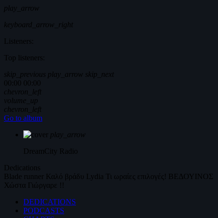
play_arrow
keyboard_arrow_right
Listeners:
Top listeners:
skip_previous
play_arrow
skip_next
00:00
00:00
chevron_left
volume_up
chevron_left
Go to album
play_arrow
DreamCity
Radio
Dedications
Blade runner
Καλό βράδυ
Lydia
Τι ωραίες επιλογές!
ΒΕΔΟΥΙΝΟΣ
Χώστα Γιώργαρε !!
DEDICATIONS
PODCASTS