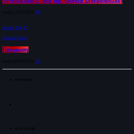
Αντανακλάσεις (από την Αριστέα Σταυροπούλου)
today
22/07/2026
69
insert_link
95
Dream Diary
Πρόγνωση
today
28/05/2026
95
SPONSORS
NOW ON AIR