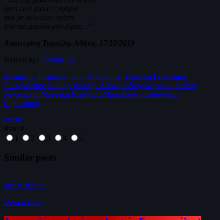
γιατί εκεί ζούνε τ’ αγόρια
που με φώναξαν αγάπη
στα πιο μεγάλα μου ζόρια…”
Αικατερίνη Τεμπέλη, Αθήνα, 17/10/2019
Written by:
DreamCity
dreamcity
dreamcity radio
Αικατερίνη Τεμπέλη
Γεράσιμος
Ευαγγελάτος
Η ομορφιά στην Αθήνα
Θέμης Καραμουρατίδης
λογοτεχνία
Μουσική
Νατάσσα Μποφίλιου
ταξιδιωτικές
σημειώσεις
email
Rate it
1
2
3
4
5
Similar posts
insert_link
69
Dream Diary