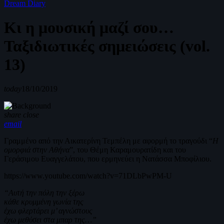
Dream Diary
Κι η μουσική μαζί σου…
Ταξιδιωτικές σημειώσεις (vol.
13)
today
18/10/2019
share
close
email
Γραμμένο από την Αικατερίνη Τεμπέλη με αφορμή το τραγούδι “
Η
ομορφιά στην Αθήνα
”, του Θέμη Καραμουρατίδη και του
Γεράσιμου Ευαγγελάτου, που ερμηνεύει η Νατάσσα Μποφίλιου.
https://www.youtube.com/watch?v=71DLbPwPM-U
“Αυτή την πόλη την ξέρω
κάθε κρυμμένη γωνία της
έχω φλερτάρει μ’ αγνώστους
έχω μεθύσει στα μπαρ της…”