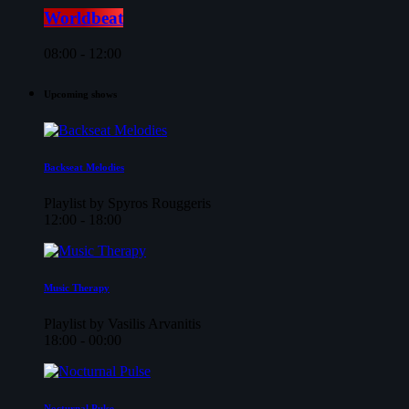
Worldbeat
08:00 - 12:00
Upcoming shows
Backseat Melodies
Playlist by Spyros Rouggeris
12:00 - 18:00
Music Therapy
Playlist by Vasilis Arvanitis
18:00 - 00:00
Nocturnal Pulse