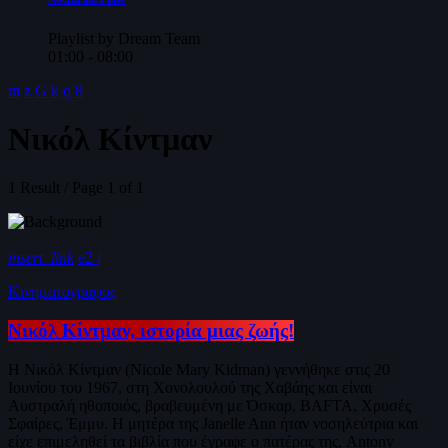
Playlist by Dream Team
01:00 - 08:00
Νικόλ Κίντμαν
1 Result / Page 1 of 1
insert_link
2
Κινηματογραφος
Νικόλ Κίντμαν, ιστορία μιας ζωής!
H Νικόλ Κίντμαν (Nicole Mary Kidman) γεννήθηκε στις 20
Ιουνίου του 1967, στη Χονολουλού της Χαβάης και είναι
Αυστραλή ηθοποιός, βραβευμένη με Όσκαρ, BAFTA, Χρυσές
Σφαίρες, Έμμυ. Η μητέρα της Janelle Ann ήταν νοσηλεύτρια και
είχε επιμεληθεί τα βιβλία που έγραφε ο πατέρας της, Antony