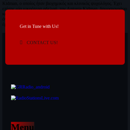
Kidman, ο οποίος ήταν βιοχημικός και κλινικός ψυχολόγος. Έχει
επίσης μία μικρότερη αδελφή, την Antonia Kidman, δημοσιογράφο
και τηλεπαρουσιάστρια. Όταν γεννήθηκε η Νικόλ της δόθηκε το
όνομα, "Hōkūlani", που σημαίνει ''Αστέρι του Παραδείσου''
έμπνευση από […]
Get in Tune with Us!
today
30/05/2021
2
CONTACT US!
Menu