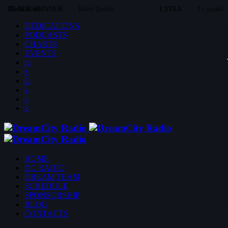
BLADE RUNNER
Dedications
Καλό βράδυ
LYDIA
Τι ωραίες
DEDICATIONS
PODCASTS
CHARTS
EVENTS
HOME
DC RADIO
DREAM TEAM
SCHEDULE
SPONSORSHIP
BLOG
CONTACTS