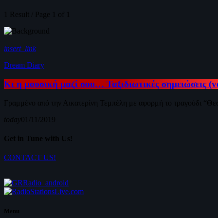
1 Result / Page 1 of 1
insert_link
Dream Diary
Κι η μουσική μαζί σου… Ταξιδιωτικές σημειώσεις (vo
Γραμμένο από την Αικατερίνη Τεμπέλη με αφορμή το τραγούδι “Θεσ
today
01/11/2019
Get in Tune with Us!
CONTACT US!
Menu