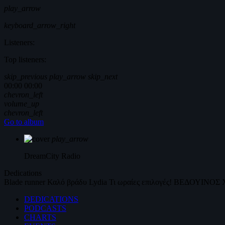
play_arrow
keyboard_arrow_right
Listeners:
Top listeners:
skip_previous
play_arrow
skip_next
00:00
00:00
chevron_left
volume_up
chevron_left
Go to album
play_arrow
DreamCity
Radio
Dedications
Blade runner
Καλό βράδυ
Lydia
Τι ωραίες επιλογές!
ΒΕΔΟΥΙΝΟΣ
DEDICATIONS
PODCASTS
CHARTS