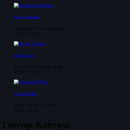
Backseat Melodies
Playlist by Spyros Rouggeris
12:00 - 18:00
Music Therapy
Playlist by Vasilis Arvanitis
18:00 - 00:00
Nocturnal Pulse
Playlist by Dream Team
01:00 - 08:00
Γιάννης Κούτρας