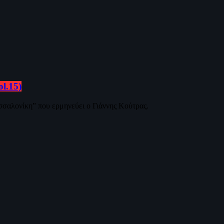
l.15)
σαλονίκη” που ερμηνεύει ο Γιάννης Κούτρας.