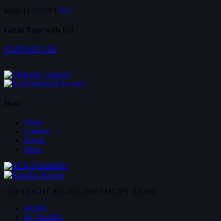
today
03/12/2023
39
2
Get in Tune with Us!
CONTACT US!
Menu
Home
Contacts
Events
News
COPYRIGHT (C) 2025 DREAMCITY RADIO
HOME
DC RADIO