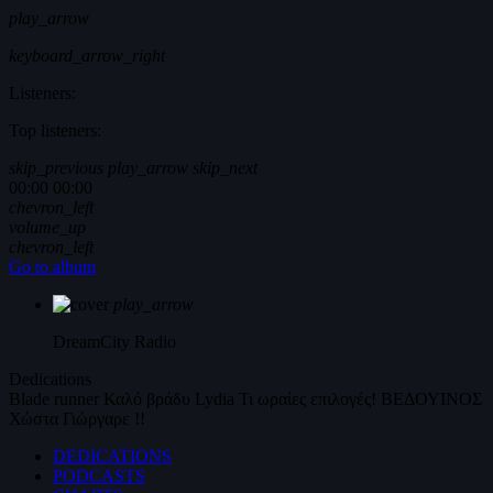
play_arrow
keyboard_arrow_right
Listeners:
Top listeners:
skip_previous
play_arrow
skip_next
00:00
00:00
chevron_left
volume_up
chevron_left
Go to album
play_arrow
DreamCity
Radio
Dedications
Blade runner
Καλό βράδυ
Lydia
Τι ωραίες επιλογές!
ΒΕΔΟΥΙΝΟΣ
Χώστα Γιώργαρε !!
DEDICATIONS
PODCASTS