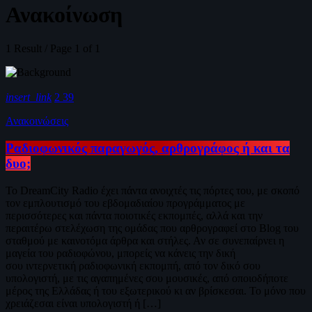
Ανακοίνωση
1 Result / Page 1 of 1
insert_link
2
39
Ανακοινώσεις
Ραδιοφωνικός παραγωγός, αρθρογράφος ή και τα
δυο;
Το DreamCity Radio έχει πάντα ανοιχτές τις πόρτες του, με σκοπό
τον εμπλουτισμό του εβδομαδιαίου προγράμματος με
περισσότερες και πάντα ποιοτικές εκπομπές, αλλά και την
περαιτέρω στελέχωση της ομάδας που αρθρογραφεί στο Blog του
σταθμού με καινοτόμα άρθρα και στήλες. Αν σε συνεπαίρνει η
μαγεία του ραδιοφώνου, μπορείς να κάνεις την δική
σου ιντερνετική ραδιοφωνική εκπομπή, από τον δικό σου
υπολογιστή, με τις αγαπημένες σου μουσικές, από οποιοδήποτε
μέρος της Ελλάδας ή του εξωτερικού κι αν βρίσκεσαι. Το μόνο που
χρειάζεσαι είναι υπολογιστή ή […]