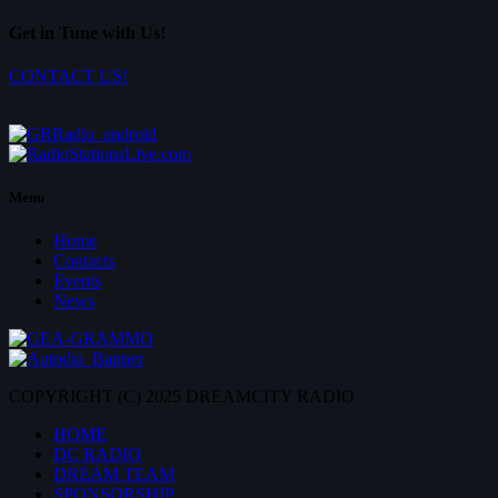
Get in Tune with Us!
CONTACT US!
Menu
Home
Contacts
Events
News
COPYRIGHT (C) 2025 DREAMCITY RADIO
HOME
DC RADIO
DREAM TEAM
SPONSORSHIP