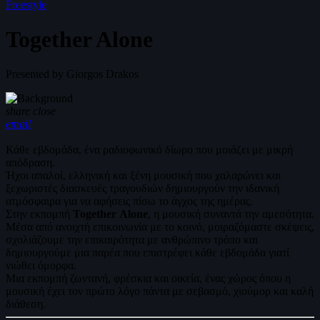
Freestyle
Together Alone
Presented by Giorgos Drakos
share
close
email
Κάθε εβδομάδα, ένα ραδιοφωνικό δίωρο που μοιάζει με μικρή
απόδραση.
Ήχοι απαλοί, ελληνική και ξένη μουσική που χαλαρώνει και
ξεχωριστές διασκευές τραγουδιών δημιουργούν την ιδανική
ατμόσφαιρα για να αφήσεις πίσω το άγχος της ημέρας.
Στην εκπομπή
Together
Alone
, η μουσική συναντά την αμεσότητα.
Μέσα από ανοιχτή επικοινωνία με το κοινό, μοιραζόμαστε σκέψεις,
σχολιάζουμε την επικαιρότητα με ανθρώπινο τρόπο και
δημιουργούμε μια παρέα που επιστρέφει κάθε εβδομάδα γιατί
νιώθει όμορφα.
Μια εκπομπή ζωντανή, φρέσκια και οικεία, ένας χώρος όπου η
μουσική έχει τον πρώτο λόγο πάντα με σεβασμό, χιούμορ και καλή
διάθεση.