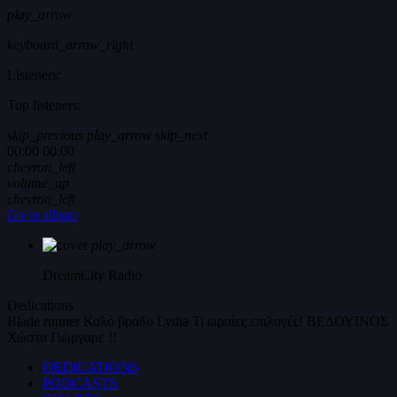
play_arrow
keyboard_arrow_right
Listeners:
Top listeners:
skip_previous
play_arrow
skip_next
00:00
00:00
chevron_left
volume_up
chevron_left
Go to album
play_arrow
DreamCity
Radio
Dedications
Blade runner
Καλό βράδυ
Lydia
Τι ωραίες επιλογές!
ΒΕΔΟΥΙΝΟΣ
Χώστα Γιώργαρε !!
DEDICATIONS
PODCASTS