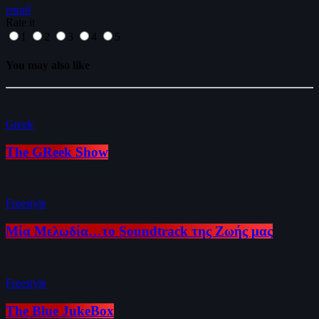
email
Rate it
1
2
3
4
5
You may also like
Greek
The GReek Show
Freestyle
Μία Μελωδία…το Soundtrack της Ζωής μας
Freestyle
The Blue JukeBox