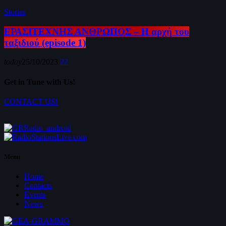
Stories
ΕΡΑΣΙΤΕΧΝΗΣ ΑΝΘΡΩΠΟΣ – Η αρχή του
ταξιδιού (episode 1)
today
25/10/2023
22
Get in Tune with Us!
CONTACT US!
Menu
Home
Contacts
Events
News