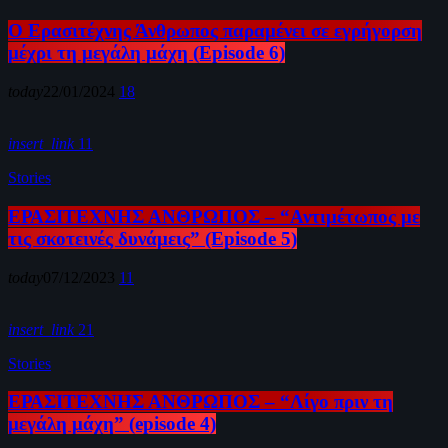
Ο Ερασιτέχνης Άνθρωπος παραμένει σε εγρήγορση
μέχρι τη μεγάλη μάχη (Episode 6)
today
22/01/2024
18
insert_link
11
Stories
ΕΡΑΣΙΤΕΧΝΗΣ ΑΝΘΡΩΠΟΣ – “Αντιμέτωπος με
τις σκοτεινές δυνάμεις” (Episode 5)
today
07/12/2023
11
insert_link
21
Stories
ΕΡΑΣΙΤΕΧΝΗΣ ΑΝΘΡΩΠΟΣ – “Λίγο πριν τη
μεγάλη μάχη” (episode 4)