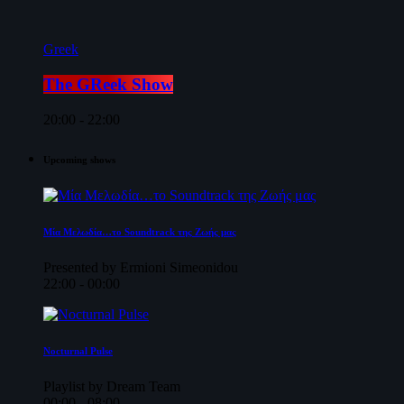
Greek
The GReek Show
20:00 - 22:00
Upcoming shows
Μία Μελωδία…το Soundtrack της Ζωής μας
Presented by Ermioni Simeonidou
22:00 - 00:00
Nocturnal Pulse
Playlist by Dream Team
00:00 - 08:00