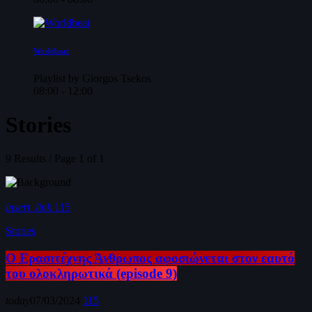
Worldbeat
Playlist by Giorgos Tsekos
08:00 - 12:00
Stories
9 Results / Page 1 of 1
insert_link
115
Stories
Ο Ερασιτέχνης Άνθρωπος αφοσιώνεται στον εαυτό
του ολοκληρωτικά (episode 9)
today
07/03/2024
115