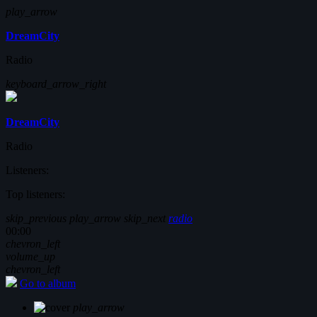
play_arrow
DreamCity
Radio
keyboard_arrow_right
DreamCity
Radio
Listeners:
Top listeners:
skip_previous
play_arrow
skip_next
radio
00:00
chevron_left
volume_up
chevron_left
Go to album
play_arrow