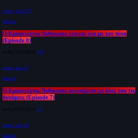
insert_link
157
Stories
Ο Ερασιτέχνης Άνθρωπος γίνεται ένα με τον πόνο
(Episode 8)
today
21/02/2024
157
insert_link
17
Stories
Ο Ερασιτέχνης Άνθρωπος αγωνίζεται με όλες του τις
δυνάμεις (Episode 7)
today
05/02/2024
17
insert_link
18
Stories