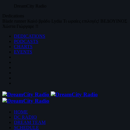
DreamCity
Radio
Dedications
Blade runner
Καλό βράδυ
Lydia
Τι ωραίες επιλογές!
ΒΕΔΟΥΙΝΟΣ
Χώστα Γιώργαρε !!
DEDICATIONS
PODCASTS
CHARTS
EVENTS
HOME
DC RADIO
DREAM TEAM
SCHEDULE