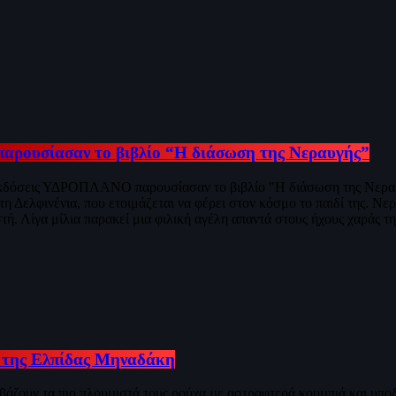
ρουσίασαν το βιβλίο “Η διάσωση της Νεραυγής”
 εκδόσεις ΥΔΡΟΠΛΑΝΟ παρουσίασαν το βιβλίο "Η διάσωση της Νερα
τη Δελφινένια, που ετοιμάζεται να φέρει στον κόσμο το παιδί της. Ν
τή. Λίγα μίλια παρακεί μια φιλική αγέλη απαντά στους ήχους χαράς τ
” της Ελπίδας Μηναδάκη
 βάζουν τα πιο πλουµιστά τους ρούχα µε αστραφτερά κουµπιά και υποδέ