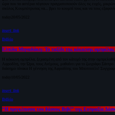
ώρα που τα αστέρια πέφτουν πραγµατοποιούν όλες τις ευχές, µικρών 
σκύλος Κουµπότρυπας να... βρει το κουµπί τους και να τους εξαφανί
today
20/05/2022
insert_link
Βιβλίο
Ελπίδα Μηναδάκη: Το ταξίδι της κόκκινης ομπρέλας
Η κόκκινη ομπρέλα, ξεχασμένη από τον κάτοχό της στην ομπρελοθή
Αφροδίτη, την Ώρα, τους Ανέμους, μαθαίνει για το ζωγράφο Σάντρο Μ
διάσημο πίνακα Η γέννηση της Αφροδίτης του Μποτιτσέλι! Συγγ
today
10/05/2022
insert_link
Βιβλίο
“Η πριγκίπισσα του δάσους Βιβέ” της Ευπραξία Δά