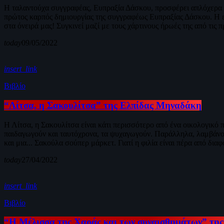
Η ταλαντούχα συγγραφέας, Ευπραξία Δάσκου, προσφέρει απλόχερα το
πρώτος καρπός δημιουργίας της συγγραφέως Ευπραξίας Δάσκου. Η εκ
στα όνειρά μας! Συγκινεί μαζί με τους χάρτινους ήρωές της από τις 
today
09/05/2022
insert_link
Βιβλίο
“Λίτσα, η Σακουλίτσα” της Ελπίδας Μηναδάκη
Η Λίτσα, η Σακουλίτσα είναι κάτι περισσότερο από ένα οικολογικό 
παιδαγωγούν και ταυτόχρονα, τα ψυχαγωγούν. Παράλληλα, λαμβάνουν 
και μια... Σακούλα σούπερ μάρκετ. Γιατί η φιλία είναι πέρα από δια
today
27/04/2022
insert_link
Βιβλίο
“Η Μέλισσα της Χαράς και των συναισθημάτων” της