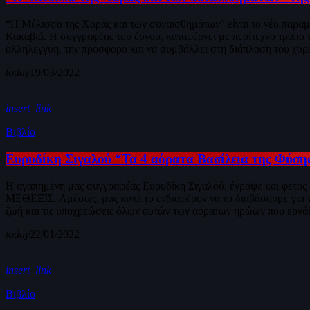
“Η Μέλισσα της Χαράς και των συναισθημάτων” είναι το νέο παραμ
Κακαβιά. Η συγγραφέας του έργου, καταφέρνει με περίτεχνο τρόπο να
αλληλεγγύη, την προσφορά και να συμβάλλει στη διάπλαση του χαρα
today
19/03/2022
insert_link
Βιβλίο
Ευρυδίκη Σιγαλού “Τα 4 αόρατα Βασίλεια της Φύση
Η αγαπημένη μας συγγραφέας Ευρυδίκη Σιγαλού, έγραψε και φέτος έν
ΜΕΘΕΞΙΣ. Αμέσως, μας κινεί το ενδιαφέρον να το διαβάσουμε για να
ζωή και τις υποχρεώσεις όλων αυτών των αόρατων ηρώων που εργάζο
today
22/01/2022
insert_link
Βιβλίο