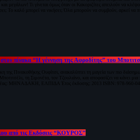
και µεγάλων! Τι γίνεται όµως όταν οι Κακοριζίτες απειλούν να κλέψο
σει; Το καλό µπορεί να νικήσει; Όλα µπορούν να συµβούν, αρκεί να πι
 στον πίνακα “Η γέννηση της Αφροδίτης” του Μποτιτσ
κη της Πινακοθήκης Ουφίτσι, ανακαλύπτει τη μαγεία των πιο διάσημ
ποτιτσέλι, τη Σιμονέτα, τον Τζουλιάνο, και αποφασίζει να κάνει μια
ραφέας: ΜΗΝΑΔΑΚΗ, ΕΛΠΙΔΑ Έτος έκδοσης: 2013 ISBN: 978-960-04
σκου από τις Εκδόσεις “ΚΟΥΡΟΣ”