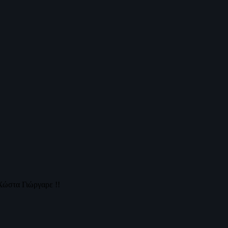
Χώστα Γιώργαρε !!