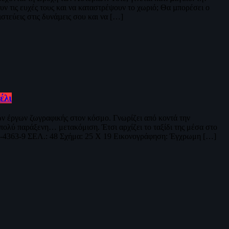
υν τις ευχές τους και να καταστρέψουν το χωριό; Θα µπορέσει ο
στεύεις στις δυνάµεις σου και να […]
έλι
ων έργων ζωγραφικής στον κόσμο. Γνωρίζει από κοντά την
 πολύ παράξενη… μετακόμιση. Έτσι αρχίζει το ταξίδι της μέσα στο
-4363-9 ΣΕΛ.: 48 Σχήμα: 25 Χ 19 Εικονογράφηση: Έγχρωμη […]