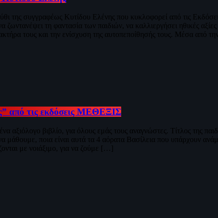
ύθι της συγγραφέως Κυτίδου Ελένης που κυκλοφορεί από τις Εκδόσε
 ζωντανέψει τη φαντασία των παιδιών, να καλλιεργήσει ηθικές αξίες 
κτήρα τους και την ενίσχυση της αυτοπεποίθησής τους. Μέσα από την
ς” από τις εκδόσεις ΜΕΘΕΞΙΣ
α αξιόλογο βιβλίο, για όλους εμάς τους αναγνώστες. Τίτλος της παιδ
 μάθουμε, ποια είναι αυτά τα 4 αόρατα Βασίλεια που υπάρχουν ανάμε
νται με νοιάξιμο, για να ζούμε […]