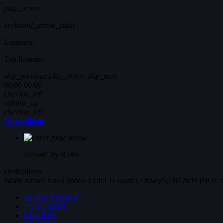
play_arrow
keyboard_arrow_right
Listeners:
Top listeners:
skip_previous
play_arrow
skip_next
00:00
00:00
chevron_left
volume_up
chevron_left
Go to album
play_arrow
DreamCity
Radio
Dedications
Blade runner
Καλό βράδυ
Lydia
Τι ωραίες επιλογές!
ΒΕΔΟΥΙΝΟΣ
DEDICATIONS
PODCASTS
CHARTS