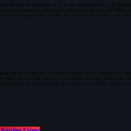
υς θησαυρούς της ψυχής της μέσα από το παραμύθι της: “Η πριγκίπι
λεκτή συγγραφέας, γράφει με ευαισθησία και τρυφερότητα! Μας κάνει
πρώτες μόλις γραμμές της ιστορίας της και αγγίζει τις καρδιές των μ
παραμύθι. Μέσα από αυτό, τα παιδιά εκπαιδεύονται σε θέματα που αφ
αξίες και μηνύματα όπως, το να κυνηγάνε τα όνειρά τους και να πιστ
φορετικότητες! Κεντρική ηρωίδα της ιστορίας είναι η Λίτσα, η Σακουλ
 Κυτίδου Ελένης