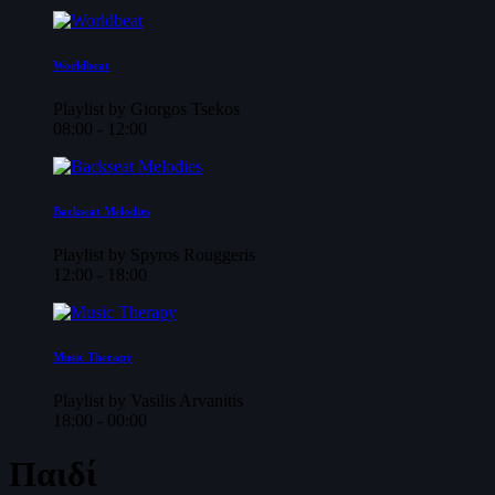
Worldbeat
Playlist by Giorgos Tsekos
08:00 - 12:00
Backseat Melodies
Playlist by Spyros Rouggeris
12:00 - 18:00
Music Therapy
Playlist by Vasilis Arvanitis
18:00 - 00:00
Παιδί