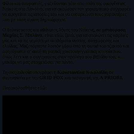
Φίλοι και θαυμαστές, μαζεύονταν τότε στο σπίτι της οικογένειας
Ντίκενς στο Λονδίνο, για να ακούσουν τον χαρισματικό συγγραφέα
να αφηγείται τις ιστορίες του και να ενσαρκώνει τους χαρακτήρες
που με τόση αγάπη δημιούργησε.
Ο θεόπνευστος και αθάνατος λόγος του Ντίκενς,
σε μετάφραση
Μαρίας Σ. Μπλάνα
, είναι εδώ, ξανά, για να απαλύνει τις καρδιές
μας και να τις γεμίσει με αισθήματα αγάπης, συγχώρεσης και
ελπίδας. Μαζευόμαστε λοιπόν γύρω από τη φωτιά του τζακιού και
αφηνόμαστε σ’ αυτή τη μαγική χριστουγεννιάτικη ιστορία που,
όπως λέει και ο συγγραφέας στον πρόλογο του βιβλίου του, «…
μακάρι να μας στοιχειώσει για πάντα.
Τη σκηνοθεσία υπογράφει η
Κωνσταντίνα Νικολαΐδη
σε
συνεργασία με την
GRID
FOX
και παραγωγή της
A
PRIORI
.
Παρακολουθήστε εδώ: