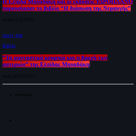
H Ελπίδα Μηναδάκη και οι εκδόσεις ΥΔΡΟΠΛΑΝΟ
παρουσίασαν το βιβλίο “Η διάσωση της Νεραυγής”
today
21/11/2022
insert_link
Βιβλίο
“Τα φανταστικά κουμπιά και η βροχή των
αστεριών” της Ελπίδας Μηναδάκη
today
20/05/2022
SPONSORS