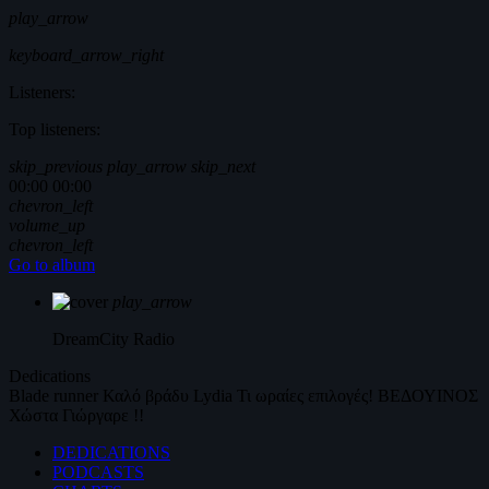
play_arrow
keyboard_arrow_right
Listeners:
Top listeners:
skip_previous
play_arrow
skip_next
00:00
00:00
chevron_left
volume_up
chevron_left
Go to album
play_arrow
DreamCity
Radio
Dedications
Blade runner
Καλό βράδυ
Lydia
Τι ωραίες επιλογές!
ΒΕΔΟΥΙΝΟΣ
Χώστα Γιώργαρε !!
DEDICATIONS
PODCASTS