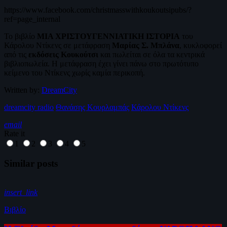
https://www.facebook.com/christmasswithkoukoutsipubs/?
ref=page_internal
Το βιβλίο
ΜΙΑ ΧΡΙΣΤΟΥΓΕΝΝΙΑΤΙΚΗ ΙΣΤΟΡΙΑ
του
Κάρολου Ντίκενς σε μετάφραση
Μαρίας Σ. Μπλάνα
, κυκλοφορεί
από τις
εκδόσεις Κουκούτσι
και πωλείται σε όλα τα κεντρικά
βιβλιοπωλεία. Η μετάφραση έχει γίνει πάνω στο πρωτότυπο
κείμενο του Ντίκενς χωρίς καμία περικοπή.
Written by:
DreamCity
dreamcity radio
Θανάσης Κουρλαμπάς
Κάρολου Ντίκενς
email
Rate it
1
2
3
4
5
Similar posts
insert_link
Βιβλίο