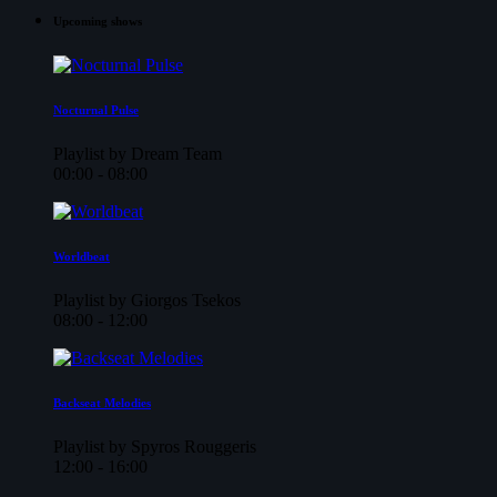
Upcoming shows
Nocturnal Pulse
Playlist by Dream Team
00:00 - 08:00
Worldbeat
Playlist by Giorgos Tsekos
08:00 - 12:00
Backseat Melodies
Playlist by Spyros Rouggeris
12:00 - 16:00