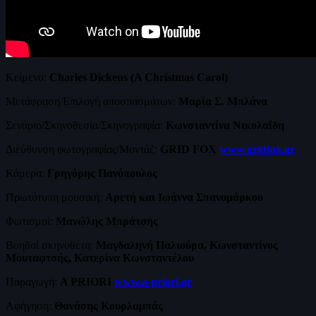
Κείμενο:
Charles Dickens (A Christmas Carol)
Μετάφραση/Επιλογή αποσπασμάτων:
Μαρία Σ. Μπλάνα
Σενάριο/Σκηνοθεσία/Σκηνογραφία:
Κωνσταντίνα Νικολαΐδη
Διεύθυνση φωτογραφίας/Mοντάζ:
GRID
FOX
www
.
gridfox
.
gr
Κάμερα:
Γρηγόρης Πανόπουλος
Πρωτότυπη μουσική:
Αρετή και Ιωάννα Σπανομάρκου
Φωτισμοί:
Μανώλης Μπράτσης
Βοηθοί σκηνοθέτη:
Μαγδαληνή Παλιούρα, Κωνσταντίνος
Μουταφτσής, Κατερίνα Κωνσταντέλου
Παραγωγή:
A PRIORI
www.a-priori.gr
Αφήγηση:
Θανάσης Κουρλαμπάς