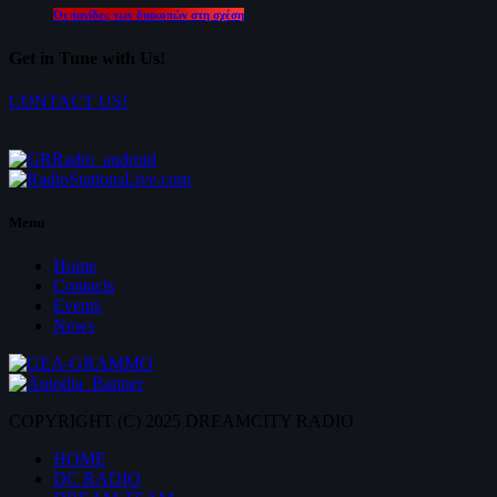
Οι παγίδες των διακοπών στη σχέση
Get in Tune with Us!
CONTACT US!
Menu
Home
Contacts
Events
News
COPYRIGHT (C) 2025 DREAMCITY RADIO
HOME
DC RADIO