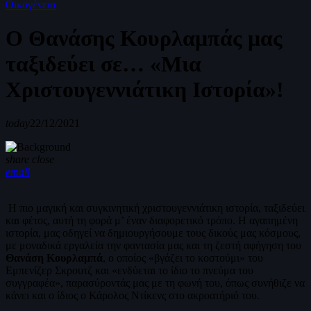
Οικογένεια
Ο Θανάσης Κουρλαμπάς μας
ταξιδεύει σε… «Μια
Χριστουγεννιάτικη Ιστορία»!
today
22/12/2021
share
close
email
Η πιο μαγική και συγκινητική χριστουγεννιάτικη ιστορία, ταξιδεύει
και φέτος, αυτή τη φορά μ’ έναν διαφορετικό τρόπο. Η αγαπημένη
ιστορία, μας οδηγεί να δημιουργήσουμε τους δικούς μας κόσμους,
με μοναδικά εργαλεία την φαντασία μας και τη ζεστή αφήγηση του
Θανάση Κουρλαμπά
, ο οποίος «βγάζει το κοστούμι» του
Εμπενίζερ Σκρουτζ και «ενδύεται το ίδιο το πνεύμα του
συγγραφέα», παρασύροντάς μας με τη φωνή του, όπως συνήθιζε να
κάνει και ο ίδιος ο Κάρολος Ντίκενς στο ακροατήριό του.