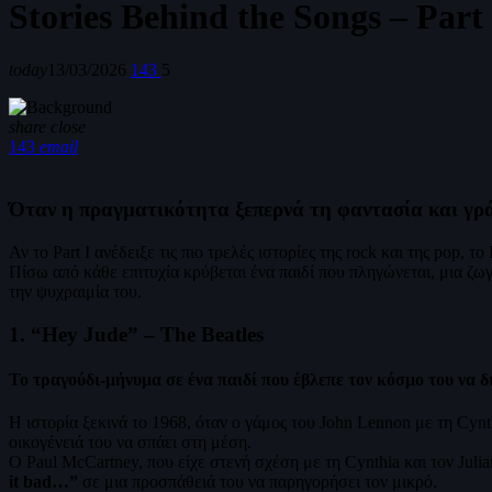
Stories Behind the Songs – Part 
today
13/03/2026
143
5
share
close
143
email
Όταν η πραγματικότητα ξεπερνά τη φαντασία και γρά
Αν το Part I ανέδειξε τις πιο τρελές ιστορίες της rock και της pop
Πίσω από κάθε επιτυχία κρύβεται ένα παιδί που πληγώνεται, μια ζωγ
την ψυχραιμία του.
1. “Hey Jude” – The Beatles
Το τραγούδι-μήνυμα σε ένα παιδί που έβλεπε τον κόσμο του να δ
Η ιστορία ξεκινά το 1968, όταν ο γάμος του John Lennon με τη Cynth
οικογένειά του να σπάει στη μέση.
Ο Paul McCartney, που είχε στενή σχέση με τη Cynthia και τον Juli
it bad…”
σε μια προσπάθειά του να παρηγορήσει τον μικρό.