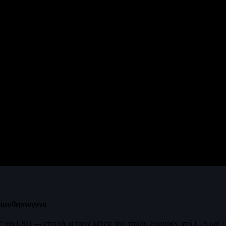
ραισθησιογόνα
 για LSD — επειδή οι τρεις λέξεις του τίτλου ξεκινούν από L, S και 