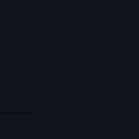
Χώστα Γιώργαρε !!