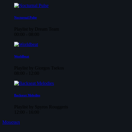
Nocturnal Pulse
Playlist by Dream Team
00:00 - 08:00
Worldbeat
Playlist by Giorgos Tsekos
08:00 - 12:00
Backseat Melodies
Playlist by Spyros Rouggeris
12:00 - 16:00
Μουσικη