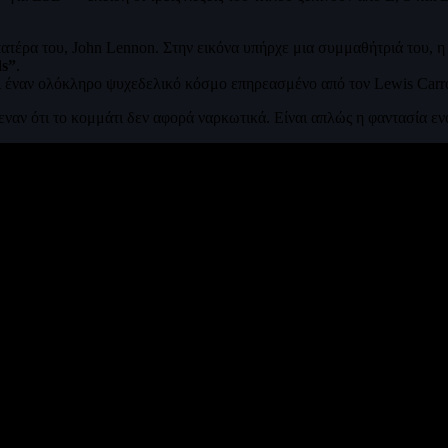
πατέρα του, John Lennon. Στην εικόνα υπήρχε μια συμμαθήτριά του, η
ds”
.
ει έναν ολόκληρο ψυχεδελικό κόσμο επηρεασμένο από τον Lewis Carr
αν ότι το κομμάτι δεν αφορά ναρκωτικά. Είναι απλώς η φαντασία ενός