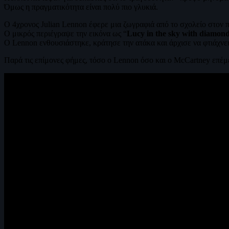
Όμως η πραγματικότητα είναι πολύ πιο γλυκιά.
Ο 4χρονος Julian Lennon έφερε μια ζωγραφιά από το σχολείο στον 
Ο μικρός περιέγραψε την εικόνα ως “
Lucy in the sky with diamon
Ο Lennon ενθουσιάστηκε, κράτησε την ατάκα και άρχισε να φτιάχν
Παρά τις επίμονες φήμες, τόσο ο Lennon όσο και ο McCartney επέμεν