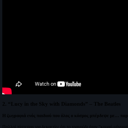
2. “Lucy in the Sky with Diamonds” – The Beatles
Η ζωγραφιά ενός παιδιού που όλος ο κόσμος μπέρδεψε με… πα
Πολλοί πίστεψαν για δεκαετίες ότι το τραγούδι ήταν “κρυφό μήνυμα”