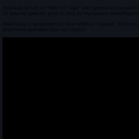
Αργότερα, άλλαξε το “Jules” σε “Jude” γιατί ηχητικά λειτουργούσε 
Το τραγούδι γράφτηκε μέσα σε αυτή την ατμόσφαιρα συναισθηματικ
Παράλληλα, η ηχογράφηση δεν ήταν καθόλου “ειρηνική”. Κόντρες για
μεγαλύτερα τραγούδια όλων των εποχών!