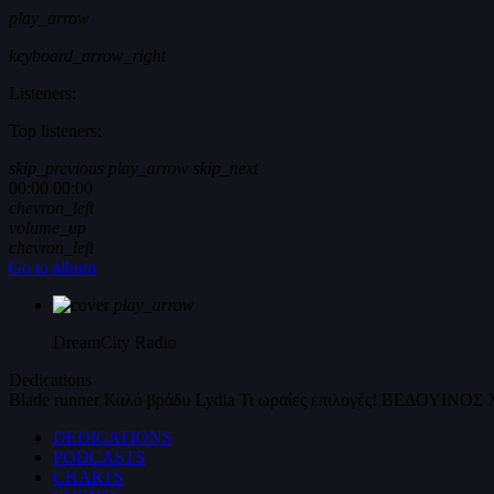
play_arrow
keyboard_arrow_right
Listeners:
Top listeners:
skip_previous
play_arrow
skip_next
00:00
00:00
chevron_left
volume_up
chevron_left
Go to album
play_arrow
DreamCity
Radio
Dedications
Blade runner
Καλό βράδυ
Lydia
Τι ωραίες επιλογές!
ΒΕΔΟΥΙΝΟΣ
DEDICATIONS
PODCASTS
CHARTS