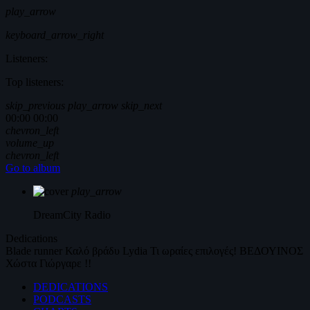
play_arrow
keyboard_arrow_right
Listeners:
Top listeners:
skip_previous
play_arrow
skip_next
00:00
00:00
chevron_left
volume_up
chevron_left
Go to album
play_arrow
DreamCity
Radio
Dedications
Blade runner
Καλό βράδυ
Lydia
Τι ωραίες επιλογές!
ΒΕΔΟΥΙΝΟΣ
Χώστα Γιώργαρε !!
DEDICATIONS
PODCASTS