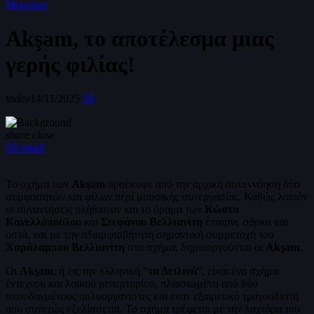
Μουσικη
Akşam, το αποτέλεσμα μιας
γερής φιλίας!
today
14/11/2025
59
share
close
59
email
Το σχήμα των
Αkşam
προέκυψε από την αρχική συνεννόηση δύο
συμφοιτητών και φίλων περί μουσικής συνεργασίας. Καθώς λοιπόν
οι συναντήσεις πλήθαιναν και το όραμα των
Κώστα
Κανελλόπουλου
και
Στεφάνου Βελλιανίτη
έπαιρνε σάρκα και
οστά, και με την αδιαμφισβήτητη σημαντική συμμετοχή του
Χαράλαμπου Βελλιανίτη
στο σχήμα, δημιουργούνται οι
Akşam
.
Οι
Akşam
, ή εις την ελληνική “
τα Δειλινά
“, είναι ένα σχήμα
έντεχνου και λαϊκού ρεπερτορίου, πλαισιωμένο από δύο
σπουδαγμένους πολυοργανίστες και έναν εξαιρετικό τραγουδιστή
που συνεχώς εξελίσσεται. Το σχήμα τρέφεται με την λαχτάρα του