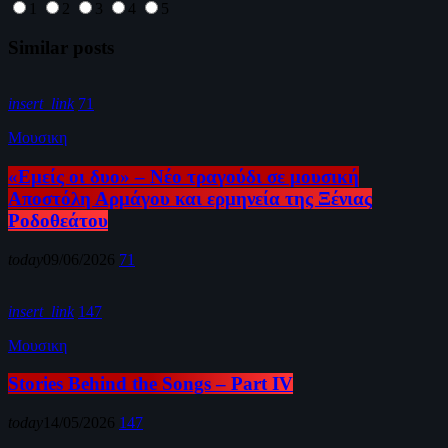
1
2
3
4
5
Similar posts
insert_link
71
Μουσικη
«Εμείς οι δυο» – Νέο τραγούδι σε μουσική
Αποστόλη Αρμάγου και ερμηνεία της Ξένιας
Ροδοθεάτου
today
09/06/2026
71
insert_link
147
Μουσικη
Stories Behind the Songs – Part IV
today
14/05/2026
147