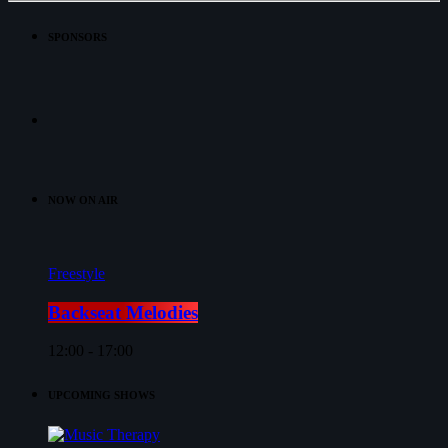
SPONSORS
NOW ON AIR
Freestyle
Backseat Melodies
12:00 - 17:00
UPCOMING SHOWS