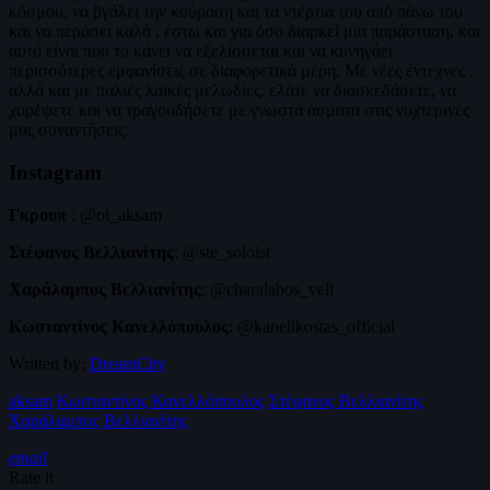
κόσμου, να βγάλει την κούραση και τα ντέρτια του από πάνω του
και να περάσει καλά , έστω και για όσο διαρκεί μια παράσταση, και
αυτό είναι που το κάνει να εξελίσσεται και να κυνηγάει
περισσότερες εμφανίσεις σε διαφορετικά μέρη. Με νέες έντεχνες ,
αλλά και με παλιές λαϊκές μελωδίες, ελάτε να διασκεδάσετε, να
χορέψετε και να τραγουδήσετε με γνωστά άσματα στις νυχτερινές
μας συναντήσεις.
Instagram
Γκρουπ
: @oi_aksam
Στέφανος Βελλιανίτης
: @ste_soloist
Χαράλαμπος Βελλιανίτης
: @charalabos_vell
Κωσταντίνος Κανελλόπουλος
: @kanellkostas_official
Written by:
DreamCity
aksam
Κωσταντίνος Κανελλόπουλος
Στέφανος Βελλιανίτης
Χαράλαμπος Βελλιανίτης
email
Rate it