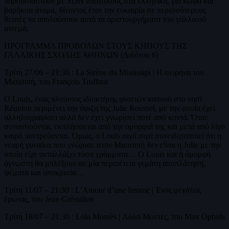
παρουσιαστούν με SDH υπότιτλους στα ελληνικά, για κωφά και
βαρήκοα άτομα, δίνοντας έτσι την ευκαιρία σε περισσότερους
θεατές να απολαύσουν αυτά τα αριστουργήματα του γαλλικού
σινεμά.
ΠΡΟΓΡΑΜΜΑ ΠΡΟΒΟΛΩΝ ΣΤΟΥΣ ΚΗΠΟΥΣ ΤΗΣ
ΓΑΛΛΙΚΗΣ ΣΧΟΛΗΣ ΑΘΗΝΩΝ (Διδότου 6)
Τρίτη 27/06 – 21:30 : La Sirène du Mississipi | Η σειρήνα του
Μισισιπή, του François Truffaut
Ο Louis, ένας πλούσιος ιδιοκτήτης φυτειών καπνού στο νησί
Réunion περιμένει την άφιξη της Julie Roussel, με την οποία έχει
αλληλογραφίσει αλλά δεν έχει γνωρίσει ποτέ από κοντά. Όταν
συναντιούνται, εκπλήσσεται από την ομορφιά της και μετά από λίγο
καιρό παντρεύονται. Όμως, ο Louis σιγά σιγά συνειδητοποιεί ότι η
νεαρή γυναίκα που γνώρισε στον Μισισιπή δεν είναι η Julie με την
οποία είχε ανταλλάξει τόσα γράμματα… Ο Louis και η όμορφη
άγνωστη θα μπλέξουν σε μία περιπέτεια γεμάτη αποπλάνηση,
ψέματα και υποκρισία…
Τρίτη 11/07 – 21:30 : L’Amour d’une femme | Ένας μεγάλος
έρωτας, του Jean Grémillon
Τρίτη 18/07 – 21:30 : Lola Montès | Λόλα Μοντές, του Max Ophuls