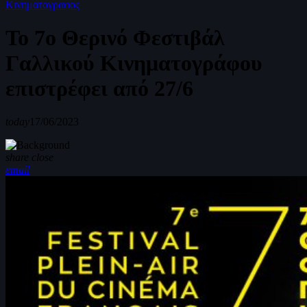
Κινηματογραφος
Το 7ο Θερινό Φεστιβάλ
Γαλλικού Κινηματογράφου
επιστρέφει από 27/6
today
17/06/2023
share
close
email