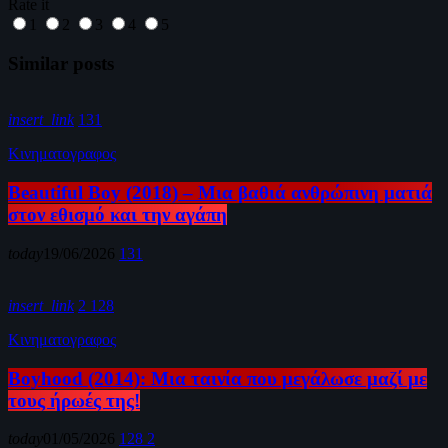
Rate it
1
2
3
4
5
Similar posts
insert_link
131
Κινηματογραφος
Beautiful Boy (2018) – Μια βαθιά ανθρώπινη ματιά
στον εθισμό και την αγάπη
today
19/06/2026
131
insert_link
2
128
Κινηματογραφος
Boyhood (2014): Μια ταινία που μεγάλωσε μαζί με
τους ήρωές της!
today
01/05/2026
128
2