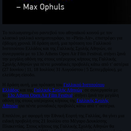
Το πολυαγαπημένο ραντεβού του αθηναϊκού κοινού με τον
κλασικό γαλλικό κινηματογράφο, το «Plein-Air», επιστρέφει για
έβδομη χρονιά. Η δράση αυτή, μια πρόταση του Γαλλικού
Ινστιτούτου Ελλάδος και της Γαλλικής Σχολής Αθηνών, σε
συνεργασία με το 13ο Athens Open Air Film Festival, στήνει ξανά
την μεγάλη οθόνη της στους υπέροχους κήπους της Γαλλικής
Σχολής Αθηνών για πέντε μοναδικές προβολές κάτω από τ’ αστέρια
(27 Ιουνίου | 11, 18 Ιουλίου| 31 Αυγούστου | 5 Σεπτεμβρίου), με
ελεύθερη είσοδο.
Η δράση αυτή, μια πρόταση του
Γαλλικού Ινστιτούτου
Ελλάδος
και της
Γαλλικής Σχολής Αθηνών
, σε συνεργασία με
το
13ο Athens Open Air Film Festival
, στήνει ξανά την μεγάλη
οθόνη της στους υπέροχους κήπους της
Γαλλικής Σχολής
Αθηνών
για πέντε μοναδικές προβολές κάτω από τ’ αστέρια.
Επιπλέον, με αφορμή την Εθνική Εορτή της Γαλλίας, θα γίνει μια
ειδική προβολή στις 21 Ιουλίου στο Μέγαρο Δουκίσσης
Πλακεντίας. Στους κήπους της Γαλλικής Σχολής Αθηνών θα