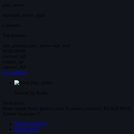
play_arrow
keyboard_arrow_right
Listeners:
Top listeners:
skip_previous
play_arrow
skip_next
00:00
00:00
chevron_left
volume_up
chevron_left
Go to album
play_arrow
DreamCity
Radio
Dedications
Blade runner
Καλό βράδυ
Lydia
Τι ωραίες επιλογές!
ΒΕΔΟΥΙΝΟΣ
Χώστα Γιώργαρε !!
DEDICATIONS
PODCASTS