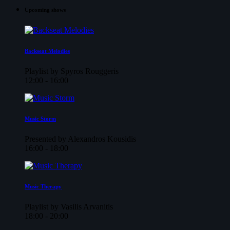
Upcoming shows
Backseat Melodies
Playlist by Spyros Rouggeris
12:00 - 16:00
Music Storm
Presented by Alexandros Kousidis
16:00 - 18:00
Music Therapy
Playlist by Vasilis Arvanitis
18:00 - 20:00