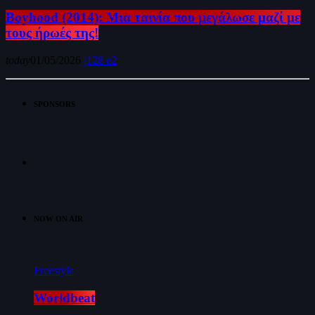
Boyhood (2014): Μια ταινία που μεγάλωσε μαζί με
τους ήρωές της!
today
01/05/2026
128
2
SPONSORS
NOW ON AIR
Freestyle
Worldbeat