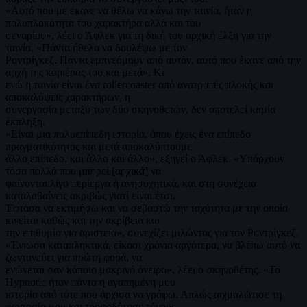
«Αυτό που με έκανε να θέλω να κάνω την ταινία, ήταν η
πολυπλοκότητα του χαρακτήρα αλλά και του
σεναρίου», λέει ο Άφλεκ για τη δική του αρχική έλξη για την
ταινία. «Πάντα ήθελα να δουλέψω με τον
Ροντρίγκεζ. Πάντα εμπνεόμουν από αυτόν, αυτό που έκανε από την
αρχή της καριέρας του και μετά». Κι
ενώ η ταινία είναι ένα rollercoaster από ανατροπές πλοκής και
αποκαλύψεις χαρακτήρων, η
συνεργασία μεταξύ των δύο σκηνοθετών, δεν αποτελεί καμία
έκπληξη.
«Είναι μια πολυεπίπεδη ιστορία, όπου έχεις ένα επίπεδο
πραγματικότητας και μετά αποκαλύπτουμε
άλλο επίπεδο, και άλλο και άλλο», εξηγεί ο Άφλεκ. «Υπάρχουν
τόσα πολλά που μπορεί [αρχικά] να
φαίνονται λίγο περίεργα ή ανησυχητικά, και στη συνέχεια
καταλαβαίνεις ακριβώς γιατί είναι έτσι.
Έφτασα να εκτιμήσω και να σεβαστώ την ταχύτητα με την οποία
κινείται καθώς και την ακρίβεια και
την επιθυμία για αριστεία», συνεχίζει μιλώντας για τον Ροντρίγκεζ.
«Ένιωσα καταπληκτικά, είκοσι χρόνια αργότερα, να βλέπω αυτό να
ζωντανεύει για πρώτη φορά, να
ενώνεται σαν κάποιο μακρινό όνειρο», λέει ο σκηνοθέτης. «Το
Hypnotic ήταν πάντα η αγαπημένη μου
ιστορία από τότε που άρχισα να γράφω. Απλώς αιχμαλώτισε τη
φαντασία μου και τροφοδότησε τόνους