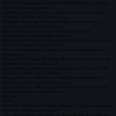
Μια ύποπτη, αινιγματική φιγούρα (Γουίλιαμ Φίχτνερ), πλησιάζει
τους δύο ένοπλους φρουρούς
ασφαλείας έξω από το κτίριο, οι οποίοι, μετά από μια σύντομη
ανταλλαγή, φεύγουν από τη θέση τους .
Παραβιάζοντας το πρωτόκολλο, ο Ρουρκ, υποπτευόμενος τα
χειρότερα, μπαίνει στην τράπεζα και
βρίσκει πρώτος τον στόχο της επίδοξης ληστείας: ένα
χρηματοκιβώτιο, στο οποίο βρίσκεται ένα
polaroid της αγνοούμενης κόρης του με μια χαραγμένη σημείωση
στο χέρι. Ο Ρουρκ καταδιώκει τον
ύποπτο πριν εξαφανιστεί, αφήνοντας μια σειρά από θύματα στο
πέρασμά του.
Ποιος είναι ο μυστηριώδης άντρας; Ποια είναι η σχέση του με την
εξαφανισμένη κόρη του Ρουρκ; Τι
περίεργη δύναμη διαθέτει και γιατί ξεκίνησε αυτό το παιχνίδι της
γάτας με το ποντίκι; Με τη βοήθεια
ενός μέντιουμ (Άλις Μπράγκα), ο Ρουρκ θα προσπαθήσει να
απαντήσει σε αυτές τις ερωτήσεις και να
βρει την κόρη του, καθώς περιηγείται σε έναν επικίνδυνο κόσμο,
στον οποίο τίποτα δεν είναι αυτό που
φαίνεται.
Η ιδέα
Ο σκηνοθέτης Ρόμπερτ Ροντρίγκεζ άρχισε να εργάζεται για πρώτη
φορά στην ιστορία του Hypnotic το
2002, μια ιστορία με την οποία είχε παθιαστεί και που τελικά θα