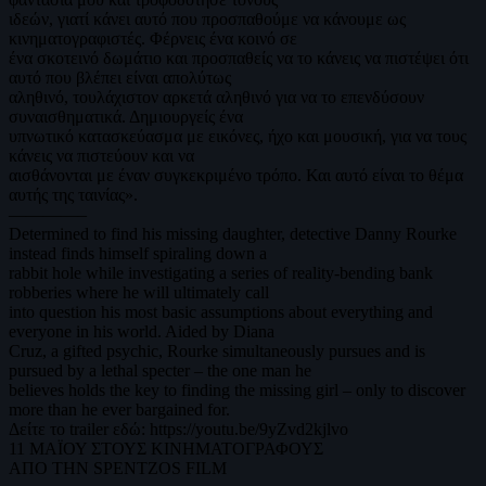
ιδεών, γιατί κάνει αυτό που προσπαθούμε να κάνουμε ως
κινηματογραφιστές. Φέρνεις ένα κοινό σε
ένα σκοτεινό δωμάτιο και προσπαθείς να το κάνεις να πιστέψει ότι
αυτό που βλέπει είναι απολύτως
αληθινό, τουλάχιστον αρκετά αληθινό για να το επενδύσουν
συναισθηματικά. Δημιουργείς ένα
υπνωτικό κατασκεύασμα με εικόνες, ήχο και μουσική, για να τους
κάνεις να πιστεύουν και να
αισθάνονται με έναν συγκεκριμένο τρόπο. Και αυτό είναι το θέμα
αυτής της ταινίας».
————–
Determined to find his missing daughter, detective Danny Rourke
instead finds himself spiraling down a
rabbit hole while investigating a series of reality-bending bank
robberies where he will ultimately call
into question his most basic assumptions about everything and
everyone in his world. Aided by Diana
Cruz, a gifted psychic, Rourke simultaneously pursues and is
pursued by a lethal specter – the one man he
believes holds the key to finding the missing girl – only to discover
more than he ever bargained for.
Δείτε το trailer εδώ: https://youtu.be/9yZvd2kjlvo
11 ΜΑΪΟΥ ΣΤΟΥΣ ΚΙΝΗΜΑΤΟΓΡΑΦΟΥΣ
ΑΠΟ ΤΗΝ SPENTZOS FILM