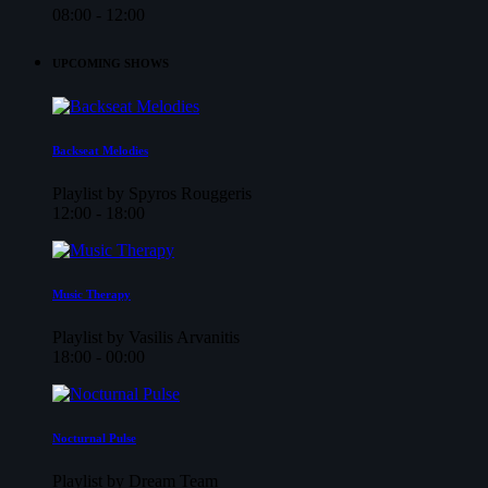
08:00 - 12:00
UPCOMING SHOWS
Backseat Melodies
Playlist by Spyros Rouggeris
12:00 - 18:00
Music Therapy
Playlist by Vasilis Arvanitis
18:00 - 00:00
Nocturnal Pulse
Playlist by Dream Team