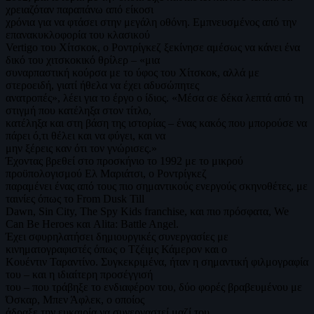
χρειαζόταν παραπάνω από είκοσι
χρόνια για να φτάσει στην μεγάλη οθόνη. Εμπνευσμένος από την
επανακυκλοφορία του κλασικού
Vertigo του Χίτσκοκ, ο Ροντρίγκεζ ξεκίνησε αμέσως να κάνει ένα
δικό του χιτσκοκικό θρίλερ – «μια
συναρπαστική κούρσα με το ύφος του Χίτσκοκ, αλλά με
στεροειδή, γιατί ήθελα να έχει αδυσώπητες
ανατροπές», λέει για το έργο ο ίδιος. «Μέσα σε δέκα λεπτά από τη
στιγμή που κατέληξα στον τίτλο,
κατέληξα και στη βάση της ιστορίας – ένας κακός που μπορούσε να
πάρει ό,τι θέλει και να φύγει, και να
μην ξέρεις καν ότι τον γνώρισες.»
Έχοντας βρεθεί στο προσκήνιο το 1992 με το μικρού
προϋπολογισμού Ελ Μαριάτσι, ο Ροντρίγκεζ
παραμένει ένας από τους πιο σημαντικούς ενεργούς σκηνοθέτες, με
ταινίες όπως το From Dusk Till
Dawn, Sin City, Τhe Spy Kids franchise, και πιο πρόσφατα, We
Can Be Heroes και Alita: Battle Angel.
Έχει σφυρηλατήσει δημιουργικές συνεργασίες με
κινηματογραφιστές όπως ο Τζέιμς Κάμερον και ο
Κουέντιν Ταραντίνο. Συγκεκριμένα, ήταν η σημαντική φιλμογραφία
του – και η ιδιαίτερη προσέγγισή
του – που τράβηξε το ενδιαφέρον του, δύο φορές βραβευμένου με
Όσκαρ, Μπεν Άφλεκ, ο οποίος
άδραξε την ευκαιρία να συνεργαστεί μαζί του.