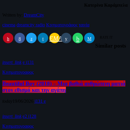
Κατερίνα Καράμπελα
Written by:
DreamCity
cinema
dreamcity radio
Κινηματογράφος
ταινία
EMAIL
RATE IT
Similar posts
insert_link
131
Κινηματογραφος
Beautiful Boy (2018) – Μια βαθιά ανθρώπινη ματιά
στον εθισμό και την αγάπη
today
19/06/2026
131
insert_link
2
128
Κινηματογραφος