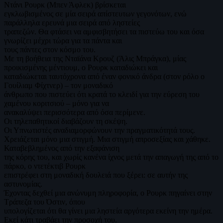
Ντάνι Ρουρκ (Μπεν Άφλεκ) βρίσκεται
εγκλωβισμένος σε μία σειρά απίστευτων γεγονότων, ενώ
παράλληλα ερευνά μια σειρά από ληστείες
τραπεζών. Θα φτάσει να αμφισβητήσει τα πιστεύω του και όσα
γνωρίζει μέχρι τώρα για τα πάντα και
τους πάντες στον κόσμο του.
Με τη βοήθεια της Νταϊάνα Κρουζ (Άλις Μπράγκα), μίας
προικισμένης μέντιουμ, ο Ρουρκ καταδιώκει και
καταδιώκεται ταυτόχρονα από έναν φονικό άνδρα (στον ρόλο ο
Γουίλιαμ Φίχτνερ) – τον μοναδικό
άνθρωπο που πιστεύει ότι κρατά το κλειδί για την εύρεση του
χαμένου κοριτσιού – μόνο για να
ανακαλύψει περισσότερα από όσα περίμενε.
Οι τηλεπαθητικοί διαβάζουν τη σκέψη.
Οι Υπνωτιστές αναδιαμορφώνουν την πραγματικότητά τους.
Χρειάζεται μόνο μια στιγμή. Μια στιγμή απροσεξίας και χάθηκε.
Καταβεβλημένος από την εξαφάνιση
της κόρης του, και χωρίς κανένα ίχνος μετά την απαγωγή της από το
πάρκο, ο ντετέκτιβ Ρουρκ
επιστρέφει στη μοναδική δουλειά που ξέρει: σε αυτήν της
αστυνομίας.
Έχοντας δεχθεί μια ανώνυμη πληροφορία, ο Ρουρκ πηγαίνει στην
Τράπεζα του Όστιν, όπου
υπολογίζεται ότι θα γίνει μια ληστεία αργότερα εκείνη την ημέρα.
Εκεί κάτι τραβάει την προσοχή του.