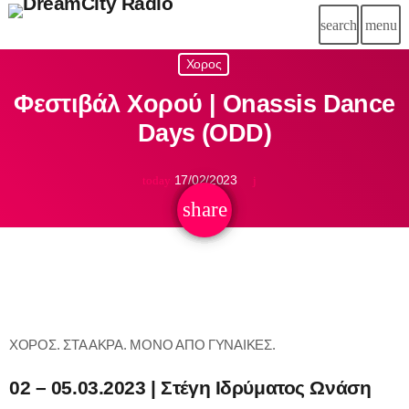
search
menu
close
Χορος
Φεστιβάλ Χορού | Onassis Dance
chat
LIVE CHAT
Days (ODD)
17/02/2023
today
HOME
share
email
DC RADIO
DREAM TEAM
SCHEDULE
ΧΟΡΟΣ. ΣΤΑ ΑΚΡΑ. ΜΟΝΟ ΑΠΟ ΓΥΝΑΙΚΕΣ.
SPONSORSHIP
02 – 05.03.2023 | Στέγη Ιδρύματος Ωνάση
BLOG