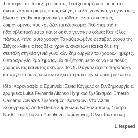
Τι προηγείται; Το σεξ ή ο έρωτας; Γιατί ξεστομίζονται με τέτοια
άνεση χαρακτηρισμοί, όπως αλόγα, σκύλα, γοργόνα, για γυναίκες;
CONTACTS
Είναι το headbangingανδρική υπόθεση; Είναι οι γυναίκες
δαιμονισμένες που χρειάζονται εξορκισμό; Πού σταματά η
ηδονοβλεπτική ματιά πάνω σε ένα γυναικείο σώμα; Και, τέλος
DEDICATIONS
πάντων, «είναι αυτό χορός»; Το καθιερωμένο φεστιβάλ χορού της
Στέγης κλείνει φέτος δέκα χρόνια, ανανεώνεται και δίνει τη
PODCASTS
σκυτάλη στη νέα γενιά γυναικών δημιουργών του χορού.4 ημέρες,
6 παραγωγές, 2μαθήματα, μία συζήτηση με το κοινό και πολύς
CHARTS
χορός εντός και εκτός σκηνών. Το ODD αγκαλιάζει το παράδοξο,
καταργεί τα σύνορα και κοιτάζει στα μάτια την επόμενη δεκαετία.
EVENTS
Ιδέα, Χορογραφία & Ερμηνεία: Ξένια Κογχυλάκη Συνδημιουργία &
ερμηνεία: Luisa Fernanda Alfonso Ηχητικός Σχεδιασμός: Ernesto
Current Show
Cárcamo Cavazos Σχεδιασμός Φωτισμών: Vito Walter
Χορογράφος: André Uerba Σύμβουλοι: KatΒαλαστούρ, Σάντρα
Νόεθ, Γιάνεζ Γιάνσα Υπεύθυνη Παραγωγής: Όλγα Τσατσούλη
Lifespeed