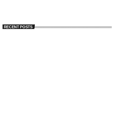
RECENT POSTS
Get in Tune with Us!