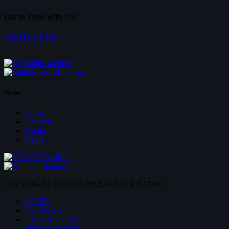
Get in Tune with Us!
CONTACT US!
Menu
Home
Contacts
Events
News
COPYRIGHT (C) 2025 DREAMCITY RADIO
HOME
DC RADIO
DREAM TEAM
SPONSORSHIP