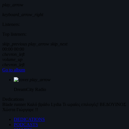
play_arrow
keyboard_arrow_right
Listeners:
Top listeners:
skip_previous
play_arrow
skip_next
00:00
00:00
chevron_left
volume_up
chevron_left
Go to album
play_arrow
DreamCity
Radio
Dedications
Blade runner
Καλό βράδυ
Lydia
Τι ωραίες επιλογές!
ΒΕΔΟΥΙΝΟΣ
Χώστα Γιώργαρε !!
DEDICATIONS
PODCASTS