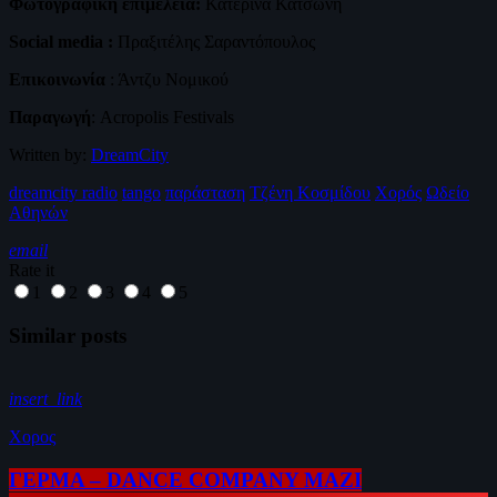
Φωτογραφική επιμέλεια:
Κατερίνα Κατσώνη
Social
media
:
Πραξιτέλης Σαραντόπουλος
Επικοινωνία
: Άντζυ Νομικού
Παραγωγη
: Acropolis Festivals
Written by:
DreamCity
dreamcity radio
tango
παράσταση
Τζένη Κοσμίδου
Χορός
Ωδείο
Αθηνών
email
Rate it
1
2
3
4
5
Similar posts
insert_link
Χορος
ΓΕΡΜΑ – DANCE COMPANY ΜΑΖΙ