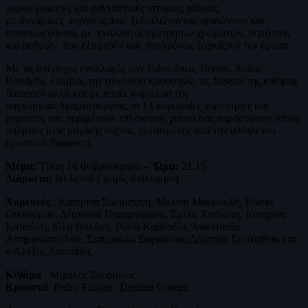
χορού γνωστές και φανταστικές ιστορίες πάθους,
με δυναμικές κινήσεις που ξεδιπλώνονται, αραιώνουν και
συσσωρεύονται, με εναλλαγές αμέτρητων χρωμάτων, βημάτων,
και ρυθμών που εξυμνούν και συγχρόνως ξορκίζουν τον έρωτα.
Με τις υπέροχες εναλλαγές των Palos όπως Tientos, Solea,
Rondeña, Guajira, την συνοδεία κρουστών, τις falsetas της κιθάρας
flamenco αλλά και με remix κομμάτια της
παγκόσμιας δραματουργίας, οι 13 κορυφαίες χορεύτριες και
χορευτές σας περιμένουν επί σκηνής για να σας παρασύρουν στους
παλμούς μιας μαγικής νύχτας, φωτισμένης από την φλόγα του
ερωτικού flamenco.
Μέρα:
Τρίτη 14 Φεβρουαρίου –
Ώρα:
21.15
Διάρκεια:
80 λεπτά ( χωρίς διάλειμμα)
Χορευτές
: Κατερίνα Σαλματάνη, Μελίνα Μαυρουδή, Βάσια
Οικονόμου, Δέσποινα Παπαργυρίου, Έμιλυ Χασιώτη, Κατερίνα
Κατσώνη, Ιόλη Βαλάκη, Ράνια Καββαδία, Αναστασία
Ασημακοπούλου, Σταυρούλα Σαγιαδινου,Δήμητρα Ευσταθίου και
ο Αλέξης Λανταβός
Κιθάρα
: Μιχάλης Σουρβινος
Κρουστά
: Pedro Fabian , Demian Gomez