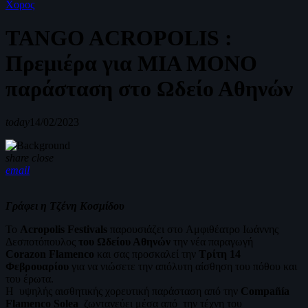
Χορος
TANGO ACROPOLIS :
Πρεμιέρα για ΜΙΑ ΜΟΝΟ
παράσταση στο Ωδείο Αθηνών
today
14/02/2023
share
close
email
Γράφει η Τζένη Κοσμίδου
Το
Acropolis Festivals
παρουσιάζει στο Αμφιθέατρο Ιωάννης
Δεσποτόπουλος
του Ωδείου Αθηνών
την νέα παραγωγή
Corazon Flamenco
και σας προσκαλεί την
Τρίτη 14
Φεβρουαρίου
για να νιώσετε την απόλυτη αίσθηση του πόθου και
του έρωτα.
Η υψηλής αισθητικής χορευτική παράσταση από την
Compañía
Flamenco Solea
ζωντανεύει μέσα από την τέχνη του