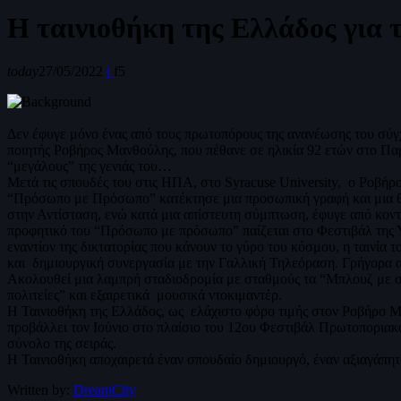
H ταινιοθήκη της Ελλάδος για
today
27/05/2022
5
Δεν έφυγε μόνο ένας από τους πρωτοπόρους της ανανέωσης του σύγ
ποιητής Ροβήρος Μανθούλης, που πέθανε σε ηλικία 92 ετών στο Παρί
“μεγάλους” της γενιάς του…
Μετά τις σπουδές του στις ΗΠΑ, στο Syracuse University, ο Ροβήρ
“Πρόσωπο με Πρόσωπο” κατέκτησε μια προσωπική γραφή και μια θέσ
στην Αντίσταση, ενώ κατά μια απίστευτη σύμπτωση, έφυγε από κοντ
προφητικό του “Πρόσωπο με πρόσωπο” παίζεται στο Φεστιβάλ της Υ
εναντίον της δικτατορίας που κάνουν το γύρο του κόσμου, η ταινία 
και δημιουργική συνεργασία με την Γαλλική Τηλεόραση. Γρήγορα α
Ακολουθεί μια λαμπρή σταδιοδρομία με σταθμούς τα “Μπλουζ με σ
πολιτείες” και εξαιρετικά μουσικά ντοκιμαντέρ.
Η Ταινιοθήκη της Ελλάδος, ως ελάχιστο φόρο τιμής στον Ροβήρο Μ
προβάλλει τον Ιούνιο στο πλαίσιο του 12ου Φεστιβάλ Πρωτοποριακο
σύνολο της σειράς.
Η Ταινιοθήκη αποχαιρετά έναν σπουδαίο δημιουργό, έναν αξιαγάπ
Written by:
DreamCity