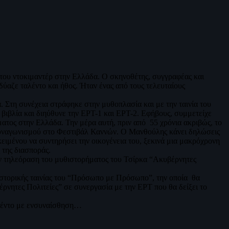
του ντοκιμαντέρ στην Ελλάδα. O σκηνοθέτης, συγγραφέας και
ύαζε ταλέντο και ήθος. Ήταν ένας από τους τελευταίους
 Στη συνέχεια στράφηκε στην μυθοπλασία και με την ταινία του
ιβλία και διηύθυνε την ΕΡΤ-1 και ΕΡΤ-2. Εφήβους, συμμετείχε
ματος στην Ελλάδα. Την μέρα αυτή, πριν από 55 χρόνια ακριβώς, το
ς συναγωνισμού στο Φεστιβάλ Καννών. Ο Μανθούλης κάνει δηλώσεις
κειμένου να συντηρήσει την οικογένεια του, ξεκινά μια μακρόχρονη
 της διασποράς.
ην τηλεόραση του μυθιστορήματος του Τσίρκα “Ακυβέρνητες
ιστορικής ταινίας του “Πρόσωπο με Πρόσωπο”, την οποία θα
ρνητες Πολιτείες” σε συνεργασία με την ΕΡΤ που θα δείξει το
αλέντο με ενσυναίσθηση…