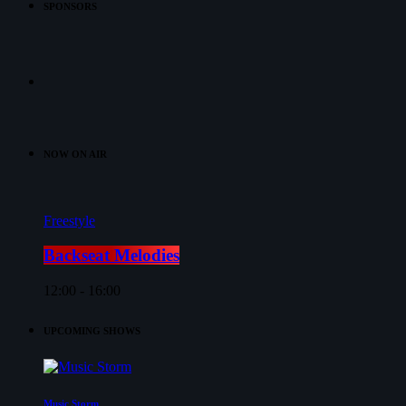
SPONSORS
NOW ON AIR
Freestyle
Backseat Melodies
12:00 - 16:00
UPCOMING SHOWS
Music Storm