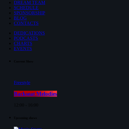
DREAM TEAM
SCHEDULE
SPONSORSHIP
BLOG
CONTACTS
DEDICATIONS
PODCASTS
CHARTS
EVENTS
Current Show
Freestyle
Backseat Melodies
12:00 - 16:00
Upcoming shows