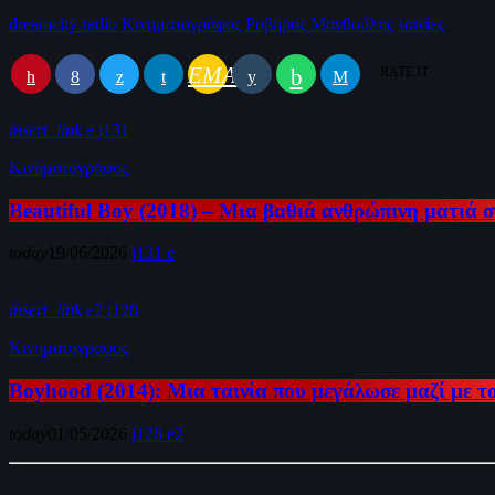
dreamcity radio
Κινηματογράφος
Ροβήρος Μανθούλης
ταινίες
EMAIL
RATE IT
insert_link
131
Κινηματογραφος
Beautiful Boy (2018) – Μια βαθιά ανθρώπινη ματιά σ
today
19/06/2026
131
insert_link
2
128
Κινηματογραφος
Boyhood (2014): Μια ταινία που μεγάλωσε μαζί με τ
today
01/05/2026
128
2