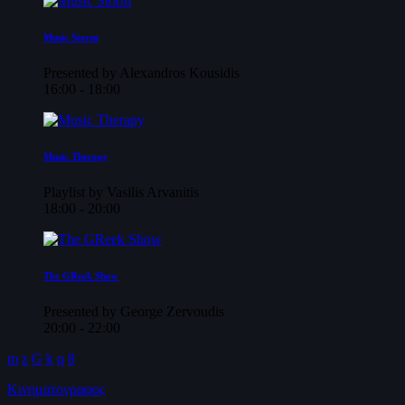
Music Storm
Presented by Alexandros Kousidis
16:00 - 18:00
Music Therapy
Playlist by Vasilis Arvanitis
18:00 - 20:00
The GReek Show
Presented by George Zervoudis
20:00 - 22:00
Κινηματογραφος