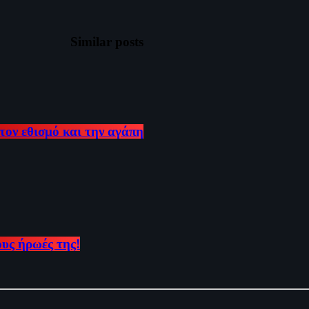
Similar posts
τον εθισμό και την αγάπη
ους ήρωές της!