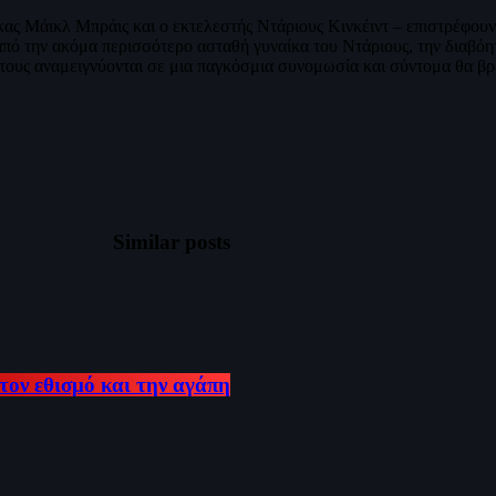
ας Μάικλ Μπράις και ο εκτελεστής Ντάριους Κινκέιντ – επιστρέφουν 
από την ακόμα περισσότερο ασταθή γυναίκα του Ντάριους, την διαβό
ις τους αναμειγνύονται σε μια παγκόσμια συνομωσία και σύντομα θα 
Similar posts
τον εθισμό και την αγάπη