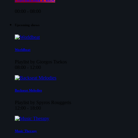
00:00 - 08:00
Upcoming shows
Worldbeat
Playlist by Giorgos Tsekos
08:00 - 12:00
Backseat Melodies
Playlist by Spyros Rouggeris
12:00 - 18:00
Music Therapy