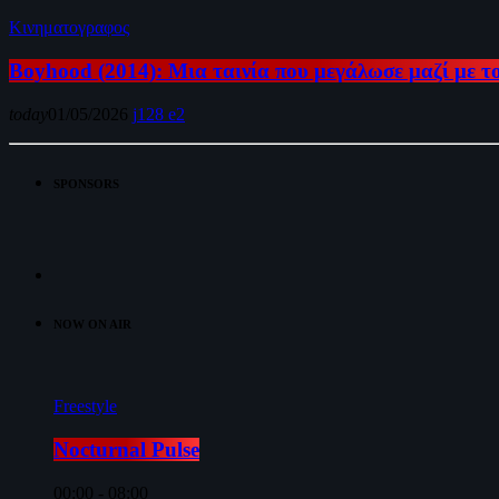
Κινηματογραφος
Boyhood (2014): Μια ταινία που μεγάλωσε μαζί με τ
today
01/05/2026
128
2
SPONSORS
NOW ON AIR
Freestyle
Nocturnal Pulse
00:00 - 08:00