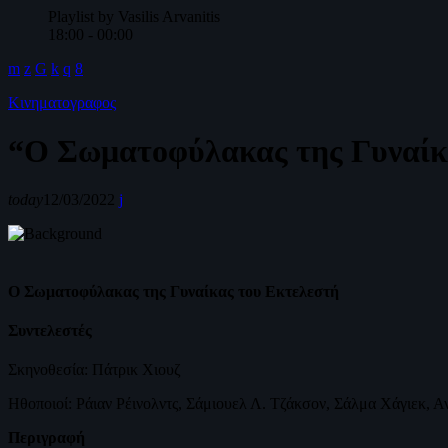
Playlist by Vasilis Arvanitis
18:00 - 00:00
Κινηματογραφος
“Ο Σωματοφύλακας της Γυναίκ
today
12/03/2022
Ο Σωματοφύλακας της Γυναίκας του Εκτελεστή
Συντελεστές
Σκηνοθεσία: Πάτρικ Χιουζ
Ηθοποιοί: Ράιαν Ρέινολντς, Σάμιουελ Λ. Τζάκσον, Σάλμα Χάγιεκ, 
Περιγραφή