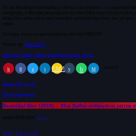
Το πιο θανάσιμο και παράξενο δίδυμο του κόσμου – ο σωματοφύλακ
επιτήρηση, ο Μπράις αναγκάζεται να επανέλθει στην ενεργό δράση 
οδηγείται εκτός ορίων από τους δύο προστατευόμενους του, οι τρε
εχθρό.
Σύντομα στους κινηματογράφους από την ODEON
Written by:
DreamCity
dreamcity radio
Odeon
Κινηματογράφος
ταινία
EMAIL
RATE IT
insert_link
131
Κινηματογραφος
Beautiful Boy (2018) – Μια βαθιά ανθρώπινη ματιά σ
today
19/06/2026
131
insert_link
2
128