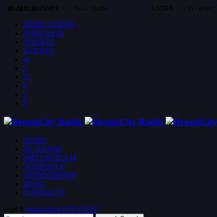
BLADE RUNNER
Dedications
Καλό βράδυ
LYDIA
Τι ωραίες
DEDICATIONS
PODCASTS
CHARTS
EVENTS
HOME
DC RADIO
DREAM TEAM
SCHEDULE
SPONSORSHIP
BLOG
CONTACTS
search
menu
chat
LIVE CHAT