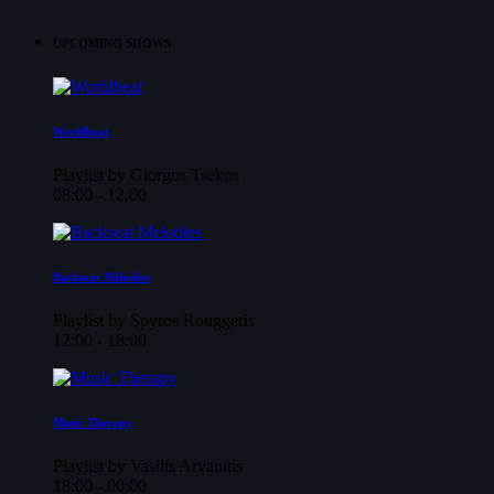
UPCOMING SHOWS
Worldbeat
Playlist by Giorgos Tsekos
08:00 - 12:00
Backseat Melodies
Playlist by Spyros Rouggeris
12:00 - 18:00
Music Therapy
Playlist by Vasilis Arvanitis
18:00 - 00:00