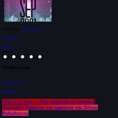
Written by:
DreamCity
Μουσική
email
Rate it
1
2
3
4
5
Similar posts
insert_link
71
Μουσικη
«Εμείς οι δυο» – Νέο τραγούδι σε μουσική
Αποστόλη Αρμάγου και ερμηνεία της Ξένιας
Ροδοθεάτου