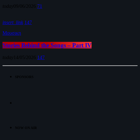
today
09/06/2026
71
insert_link
147
Μουσικη
Stories Behind the Songs – Part IV
today
14/05/2026
147
SPONSORS
NOW ON AIR