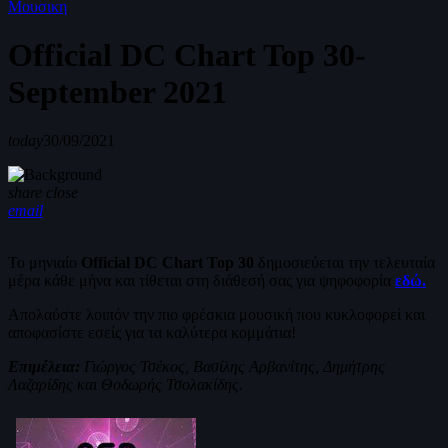
Μουσικη
Official DC Chart Top 30-
September 2021
today
30/09/2021
share
close
email
Το μηνιαίο
Official DC Chart Top 30
δημοσιεύεται την τελευταία
μέρα κάθε μήνα και τίθεται στη διάθεσή σας για ψηφοφορία
εδώ.
Απολαύστε λοιπόν την πιο φρέσκια μουσική που κυκλοφορεί και
αποφασίστε εσείς για τα καλύτερα κομμάτια!
Επιμέλεια:
Γιώργος Τσέκος, Βασίλης Αρβανίτης, Δημήτρης
Λαζαρίδης και Θοδωρής Τσολακίδης.