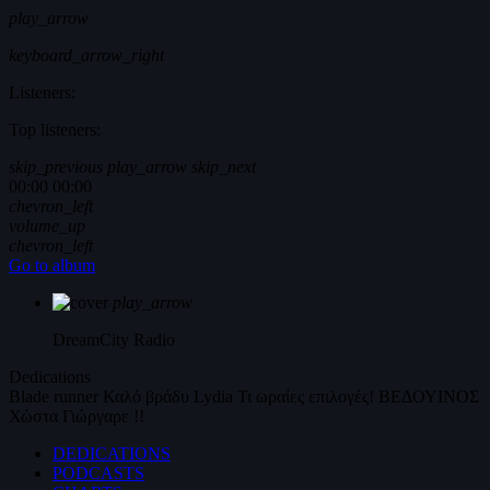
play_arrow
keyboard_arrow_right
Listeners:
Top listeners:
skip_previous
play_arrow
skip_next
00:00
00:00
chevron_left
volume_up
chevron_left
Go to album
play_arrow
DreamCity
Radio
Dedications
Blade runner
Καλό βράδυ
Lydia
Τι ωραίες επιλογές!
ΒΕΔΟΥΙΝΟΣ
Χώστα Γιώργαρε !!
DEDICATIONS
PODCASTS