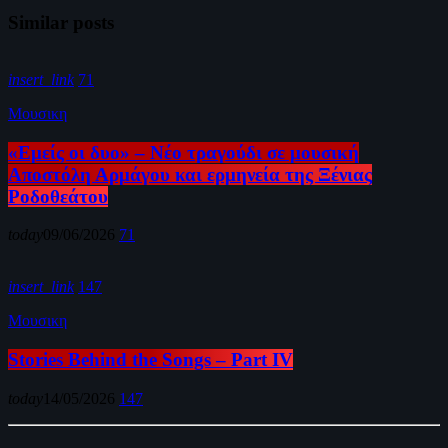
Similar posts
insert_link
71
Μουσικη
«Εμείς οι δυο» – Νέο τραγούδι σε μουσική
Αποστόλη Αρμάγου και ερμηνεία της Ξένιας
Ροδοθεάτου
today
09/06/2026
71
insert_link
147
Μουσικη
Stories Behind the Songs – Part IV
today
14/05/2026
147