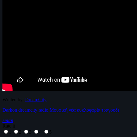
Written by:
DreamCity
Darkon
dreamcity radio
Μουσική
νέα κυκλοφορία
τραγούδι
email
Rate it
1
2
3
4
5