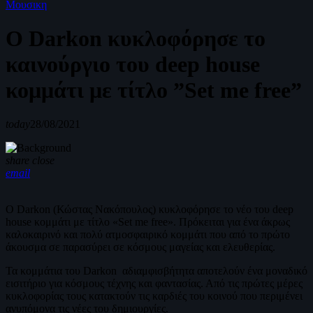
Μουσικη
Ο Darkon κυκλοφόρησε το
καινούργιο του deep house
κομμάτι με τίτλο ”Set me free”
today
28/08/2021
share
close
email
Ο Darkon (Κώστας Νακόπουλος) κυκλοφόρησε το νέο του deep
house κομμάτι με τίτλο «Set me free». Πρόκειται για ένα άκρως
καλοκαιρινό και πολύ ατμοσφαιρικό κομμάτι που από το πρώτο
άκουσμα σε παρασύρει σε κόσμους μαγείας και ελευθερίας.
Τα κομμάτια του Darkon αδιαμφισβήτητα αποτελούν ένα μοναδικό
εισιτήριο για κόσμους τέχνης και φαντασίας. Από τις πρώτες μέρες
κυκλοφορίας τους κατακτούν τις καρδιές του κοινού που περιμένει
ανυπόμονα τις νέες του δημιουργίες.