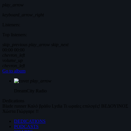
play_arrow
keyboard_arrow_right
Listeners:
Top listeners:
skip_previous
play_arrow
skip_next
00:00
00:00
chevron_left
volume_up
chevron_left
Go to album
play_arrow
DreamCity
Radio
Dedications
Blade runner
Καλό βράδυ
Lydia
Τι ωραίες επιλογές!
ΒΕΔΟΥΙΝΟΣ
Χώστα Γιώργαρε !!
DEDICATIONS
PODCASTS