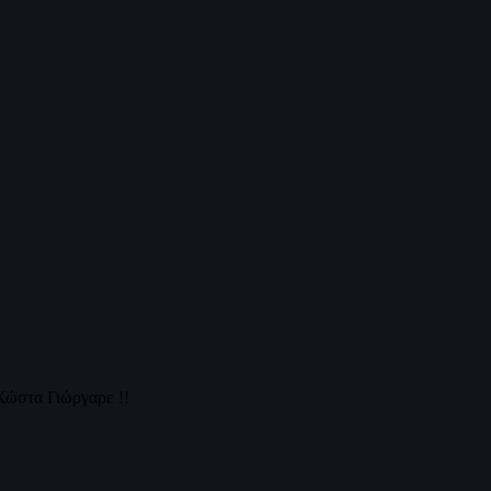
Χώστα Γιώργαρε !!