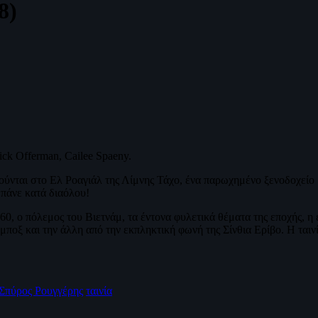
8)
ck Offerman, Cailee Spaeny.
ιούνται στο Ελ Ροαγιάλ της Λίμνης Τάχο, ένα παρωχημένο ξενοδοχείο 
 πάνε κατά διαόλου!
60, ο πόλεμος του Βιετνάμ, τα έντονα φυλετικά θέματα της εποχής, η
μποξ και την άλλη από την εκπληκτική φωνή της Σίνθια Ερίβο. Η ταινί
Σπύρος Ρουγγέρης
ταινία