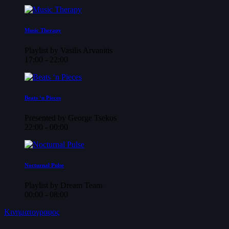
Music Therapy
Playlist by Vasilis Arvanitis
17:00 - 22:00
Beats ‘n Pieces
Presented by George Tsekos
22:00 - 00:00
Nocturnal Pulse
Playlist by Dream Team
00:00 - 08:00
Κινηματογραφος