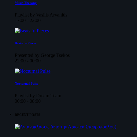
Music Therapy
Playlist by Vasilis Arvanitis
17:00 - 22:00
Beats ‘n Pieces
Presented by George Tsekos
22:00 - 00:00
Nocturnal Pulse
Playlist by Dream Team
00:00 - 08:00
RECENT POSTS