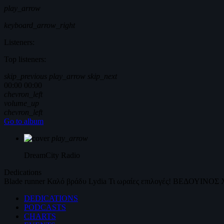
play_arrow
keyboard_arrow_right
Listeners:
Top listeners:
skip_previous
play_arrow
skip_next
00:00
00:00
chevron_left
volume_up
chevron_left
Go to album
play_arrow
DreamCity
Radio
Dedications
Blade runner
Καλό βράδυ
Lydia
Τι ωραίες επιλογές!
ΒΕΔΟΥΙΝΟΣ
DEDICATIONS
PODCASTS
CHARTS