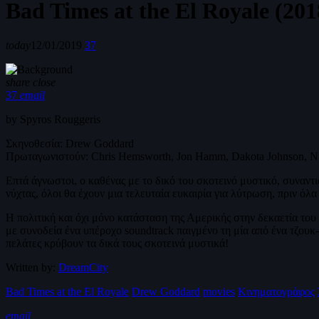
Bad Times at the El Royale (201
today
12/01/2019
37
share
close
37
email
by Spyros Rouggeris
Σκηνοθεσία: Drew Goddard
Πρωταγωνιστούν: Chris Hemsworth, Jon Hamm, Dakota Johnson, Ni
Επτά άγνωστοι, ο καθένας με το δικό του σκοτεινό μυστικό, συναντ
νύχτας, όλοι θα έχουν μια τελευταία ευκαιρία για λύτρωση, πριν όλα
Η πολιτική και όχι μόνο κατάσταση της Αμερικής στην δεκαετία του 
με συνοδεία ένα υπέροχο soundtrack παιγμένο τη μία από ένα τζουκ-
πελάτες κρύβουν τα δικά τους σκοτεινά μυστικά!
Written by:
DreamCity
Bad Times at the El Royale
Drew Goddard
movies
Κινηματογράφος
email