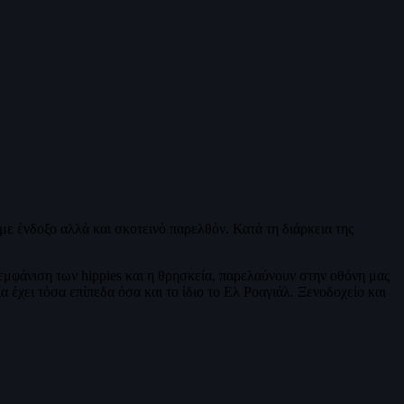
με ένδοξο αλλά και σκοτεινό παρελθόν. Κατά τη διάρκεια της
 εμφάνιση των hippies και η θρησκεία, παρελαύνουν στην οθόνη μας
α έχει τόσα επίπεδα όσα και το ίδιο το Ελ Ροαγιάλ. Ξενοδοχείο και