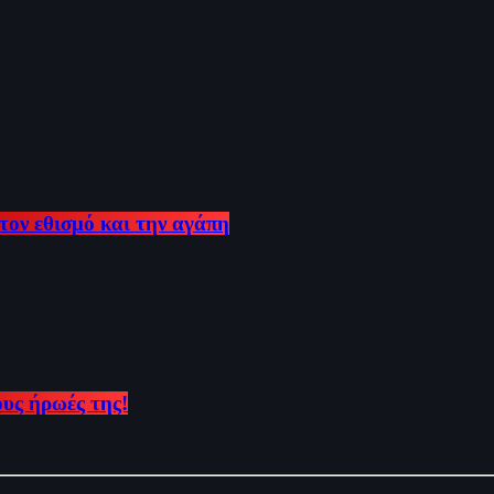
τον εθισμό και την αγάπη
ους ήρωές της!