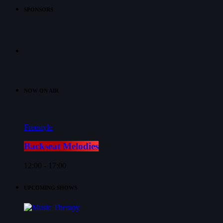
SPONSORS
NOW ON AIR
Freestyle
Backseat Melodies
12:00 - 17:00
UPCOMING SHOWS