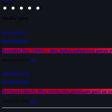
Rate it
1
2
3
4
5
Similar posts
insert_link
131
Κινηματογραφος
Beautiful Boy (2018) – Μια βαθιά ανθρώπινη ματιά σ
today
19/06/2026
131
insert_link
2
128
Κινηματογραφος
Boyhood (2014): Μια ταινία που μεγάλωσε μαζί με τ
today
01/05/2026
128
2