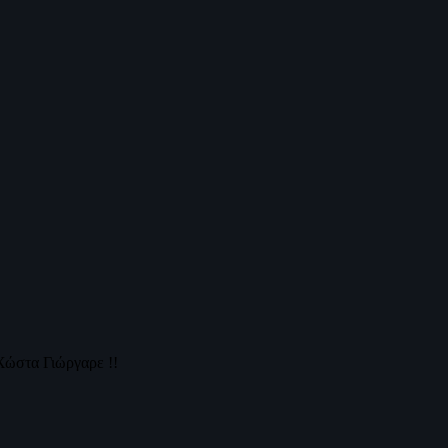
Χώστα Γιώργαρε !!