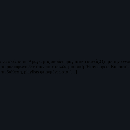
υ να σκέφτεται: Άραγε, μας ακούει πραγματικά κανείς;Όχι με την έννο
 το ραδιόφωνο δεν ήταν ποτέ απλώς μουσική. Ήταν παρέα. Και αυτή εί
τη διάθεση, playlists φτιαγμένες στα […]