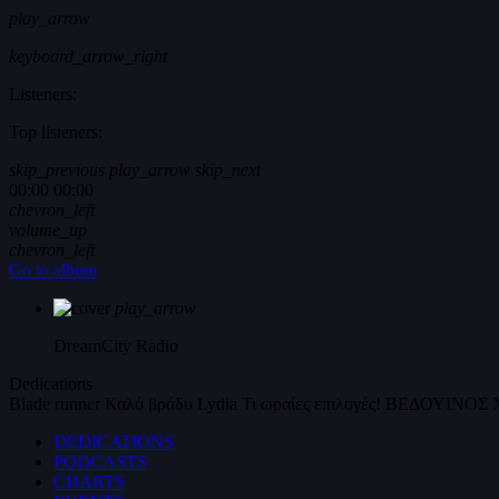
play_arrow
keyboard_arrow_right
Listeners:
Top listeners:
skip_previous
play_arrow
skip_next
00:00
00:00
chevron_left
volume_up
chevron_left
Go to album
play_arrow
DreamCity
Radio
Dedications
Blade runner
Καλό βράδυ
Lydia
Τι ωραίες επιλογές!
ΒΕΔΟΥΙΝΟΣ
DEDICATIONS
PODCASTS
CHARTS