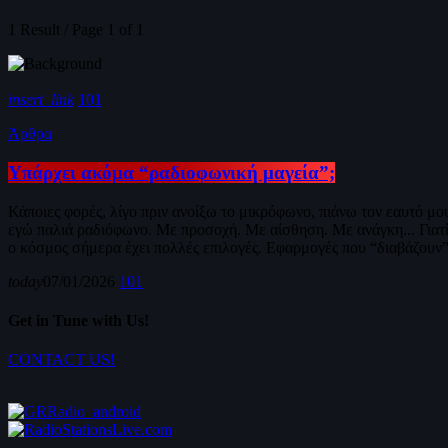
1 Result / Page 1 of 1
insert_link
101
Άρθρα
Υπάρχει ακόμα “ραδιοφωνική μαγεία”;
Κάποιες φορές, λίγο πριν ανοίξω το μικρόφωνο, πιάνω τον εαυτό μο
εγώ παλιά ραδιόφωνο. Με προσοχή. Με αίσθηση. Με ανάγκη... Γιατί
ο κόσμος σήμερα έχει πολλές επιλογές. Εφαρμογές που “διαβάζουν” 
today
07/01/2026
101
Get in Tune with Us!
CONTACT US!