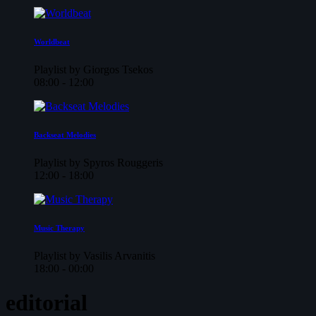
Worldbeat
Playlist by Giorgos Tsekos
08:00 - 12:00
Backseat Melodies
Playlist by Spyros Rouggeris
12:00 - 18:00
Music Therapy
Playlist by Vasilis Arvanitis
18:00 - 00:00
editorial