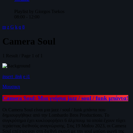
Playlist by Giorgos Tsekos
08:00 - 12:00
Camera Soul
1 Result / Page 1 of 1
insert_link
1
Μουσικη
Camera Soul: Μια γνήσια jazz / soul / funk μπάντα!
Οι Camera Soul είναι μια jazz / soul / funk μπάντα που
δημιουργήθηκε από την Lombardo Bros Productions. Το
συγκρότημα έχει κυκλοφορήσει 6 άλμπουμ τα οποία έχουν τύχει
τεράστιας διεθνούς αναγνώρισης. Στις 19 Μαΐου 2023, οι Camera
Soul επέστρεψαν στη διεθνή σκηνή με την soul μαύρη φωνή της