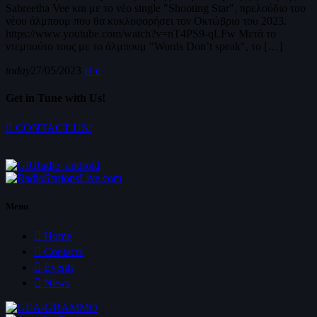
Sabreetha Vee και με το νέο single "Shooting Star", πρελούδιο του
νέου άλμπουμ που θα κυκλοφορήσει τον Οκτώβριο του 2023.
https://www.youtube.com/watch?v=nT4PS9-qLFw Μετά το
ντεμπούτο τους με το άλμπουμ "Words Don’t speak", το […]
today
27/05/2023
1
Get in Tune with Us!
CONTACT US!
Menu
Home
Contacts
Events
News