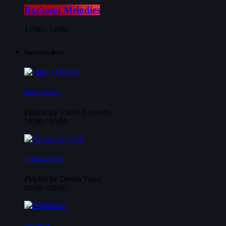
Backseat Melodies
12:00 - 18:00
Upcoming shows
Music Therapy
Playlist by Vasilis Arvanitis
18:00 - 00:00
Nocturnal Pulse
Playlist by Dream Team
00:00 - 08:00
Worldbeat