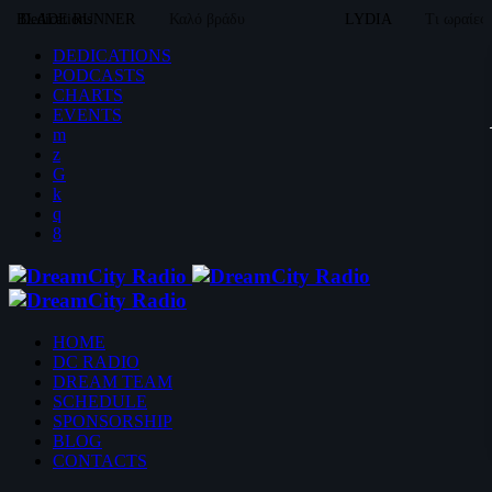
BLADE RUNNER
Dedications
Καλό βράδυ
LYDIA
Τι ωραίες
DEDICATIONS
PODCASTS
CHARTS
EVENTS
HOME
DC RADIO
DREAM TEAM
SCHEDULE
SPONSORSHIP
BLOG
CONTACTS