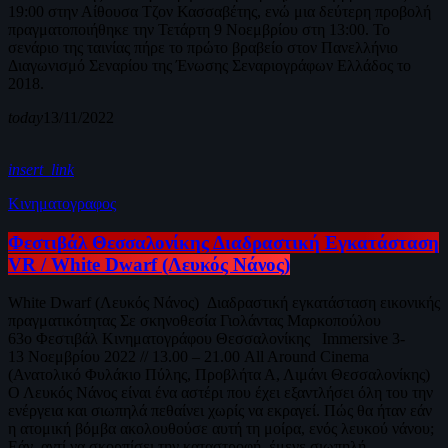
19:00 στην Αίθουσα Τζον Κασσαβέτης, ενώ μια δεύτερη προβολή
πραγματοποιήθηκε την Τετάρτη 9 Νοεμβρίου στη 13:00. Το
σενάριο της ταινίας πήρε το πρώτο βραβείο στον Πανελλήνιο
Διαγωνισμό Σεναρίου της Ένωσης Σεναριογράφων Ελλάδος το
2018.
today
13/11/2022
insert_link
Κινηματογραφος
Φεστιβάλ Θεσσαλονίκης Διαδραστική Εγκατάσταση
VR / White Dwarf (Λευκός Νάνος)
White Dwarf (Λευκός Νάνος) Διαδραστική εγκατάσταση εικονικής
πραγματικότητας Σε σκηνοθεσία Γιολάντας Μαρκοπούλου
63o Φεστιβάλ Κινηματογράφου Θεσσαλονίκης Immersive 3-
13 Νοεμβρίου 2022 // 13.00 – 21.00 All Around Cinema
(Ανατολικό Φυλάκιο Πύλης, Προβλήτα Α, Λιμάνι Θεσσαλονίκης)
Ο Λευκός Νάνος είναι ένα αστέρι που έχει εξαντλήσει όλη του την
ενέργεια και σιωπηλά πεθαίνει χωρίς να εκραγεί. Πώς θα ήταν εάν
η ατομική βόμβα ακολουθούσε αυτή τη μοίρα, ενός λευκού νάνου;
Εάν, αντί να σκορπίσει την καταστροφή, έμενε σιωπηλή,