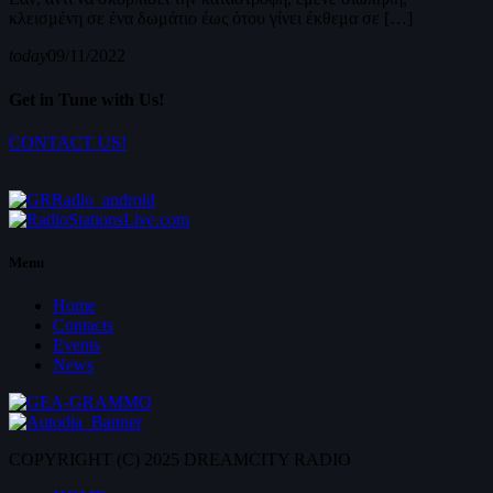
κλεισμένη σε ένα δωμάτιο έως ότου γίνει έκθεμα σε […]
today
09/11/2022
Get in Tune with Us!
CONTACT US!
Menu
Home
Contacts
Events
News
COPYRIGHT (C) 2025 DREAMCITY RADIO