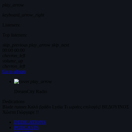
play_arrow
keyboard_arrow_right
Listeners:
Top listeners:
skip_previous
play_arrow
skip_next
00:00
00:00
chevron_left
volume_up
chevron_left
Go to album
play_arrow
DreamCity
Radio
Dedications
Blade runner
Καλό βράδυ
Lydia
Τι ωραίες επιλογές!
ΒΕΔΟΥΙΝΟΣ
Χώστα Γιώργαρε !!
DEDICATIONS
PODCASTS