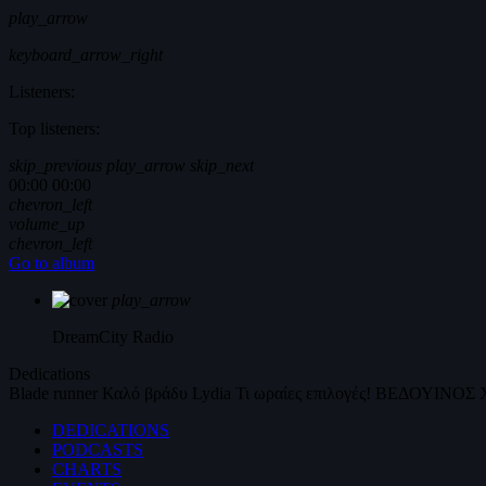
play_arrow
keyboard_arrow_right
Listeners:
Top listeners:
skip_previous
play_arrow
skip_next
00:00
00:00
chevron_left
volume_up
chevron_left
Go to album
play_arrow
DreamCity
Radio
Dedications
Blade runner
Καλό βράδυ
Lydia
Τι ωραίες επιλογές!
ΒΕΔΟΥΙΝΟΣ
DEDICATIONS
PODCASTS
CHARTS