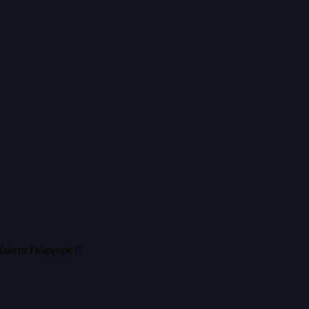
Χώστα Γιώργαρε !!