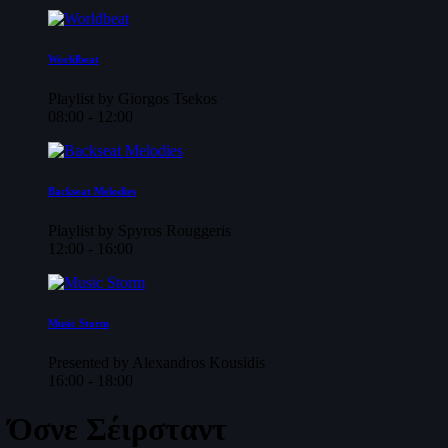
Worldbeat
Playlist by Giorgos Tsekos
08:00 - 12:00
Backseat Melodies
Playlist by Spyros Rouggeris
12:00 - 16:00
Music Storm
Presented by Alexandros Kousidis
16:00 - 18:00
Όσνε Σέιρσταντ