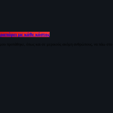
 ραπάρει με κάθε κόστος
 μου προτάθηκε, όπως και σε μερικούς ακόμη ανθρώπους, να πάω στο