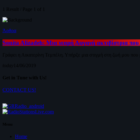
1 Result / Page 1 of 1
Άρθρα
Sonita Alizadeh: Μια νεαρή Αφγανή ακτιβίστρια που
Γράφει η Αικατερίνη Τεμπέλη. Υπήρξε μια στιγμή στη ζωή μου που
today
14/06/2019
Get in Tune with Us!
CONTACT US!
Menu
Home