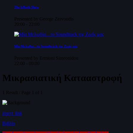
The GReek Show
Presented by George Zervoudis
20:00 - 22:00
Μία Μελωδία…το Soundtrack της Ζωής μας
Presented by Ermioni Simeonidou
22:00 - 00:00
Μικρασιατική Κατααστροφή
1 Result / Page 1 of 1
insert_link
Βιβλίο