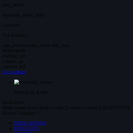
play_arrow
keyboard_arrow_right
Listeners:
Top listeners:
skip_previous
play_arrow
skip_next
00:00
00:00
chevron_left
volume_up
chevron_left
Go to album
play_arrow
DreamCity
Radio
Dedications
Blade runner
Καλό βράδυ
Lydia
Τι ωραίες επιλογές!
ΒΕΔΟΥΙΝΟΣ
Χώστα Γιώργαρε !!
DEDICATIONS
PODCASTS