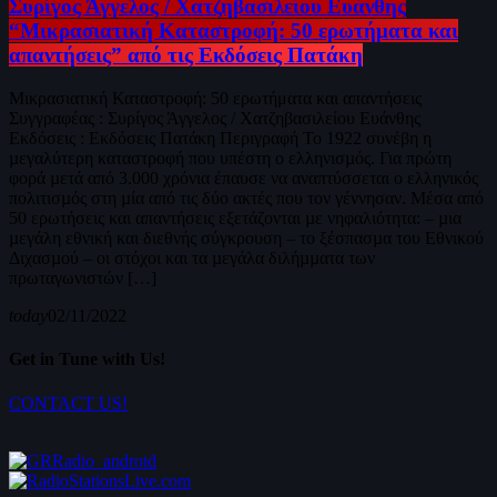
Συρίγος Άγγελος / Χατζηβασιλείου Ευάνθης
“Μικρασιατική Καταστροφή: 50 ερωτήματα και
απαντήσεις” από τις Εκδόσεις Πατάκη
Μικρασιατική Καταστροφή: 50 ερωτήματα και απαντήσεις
Συγγραφέας : Συρίγος Άγγελος / Χατζηβασιλείου Ευάνθης
Εκδόσεις : Εκδόσεις Πατάκη Περιγραφή Το 1922 συνέβη η
µεγαλύτερη καταστροφή που υπέστη ο ελληνισµός. Για πρώτη
φορά µετά από 3.000 χρόνια έπαυσε να αναπτύσσεται ο ελληνικός
πολιτισµός στη µία από τις δύο ακτές που τον γέννησαν. Μέσα από
50 ερωτήσεις και απαντήσεις εξετάζονται µε νηφαλιότητα: – µια
µεγάλη εθνική και διεθνής σύγκρουση – το ξέσπασµα του Εθνικού
Διχασµού – οι στόχοι και τα µεγάλα διλήµµατα των
πρωταγωνιστών […]
today
02/11/2022
Get in Tune with Us!
CONTACT US!