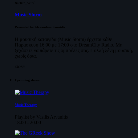
more_vert
Music Storm
Presented by Alexandros Kousidis
Η μουσική καταιγίδα (Music Storm) έρχεται κάθε
Παρασκευή 16:00 με 17:00 στο DreamCity Radio. Μη
ξεχάσετε να πάρετε τις ομπρέλες σας. Πολλή ξένη μουσική,
χωρίς όρια.
close
Upcoming shows
Music Therapy
Playlist by Vasilis Arvanitis
18:00 - 20:00