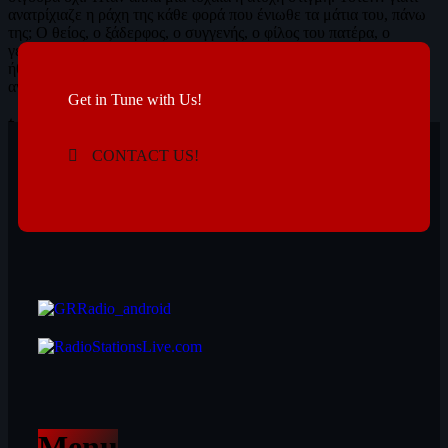
ανατρίχιαζε η ράχη της κάθε φορά που ένιωθε τα μάτια του, πάνω
της; Ο θείος, ο ξάδερφος, ο συγγενής, ο φίλος του πατέρα, ο
γείτονας, ο προπονητής, ο αθλητικός παράγοντας. Σίγουρα, δεν
ήθελε να της κάνει κακό. Τυχαίο ήταν. Τυχαίο… Εικόνα 2η: Είχε
ανάγκη τη δουλειά. […]
Get in Tune with Us!
today
28/01/2021
CONTACT US!
Menu