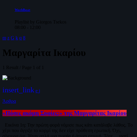
Worldbeat
Playlist by Giorgos Tsekos
08:00 - 12:00
Μαργαρίτα Ικαρίου
1 Result / Page 1 of 1
insert_link
Άρθρα
«Πόσες ακόμη Σοφίες;» της Μαργαρίτας Ικαρίου
Εικόνα 1η: Την πρώτη φορά νόμισε πως κάτι κατάλαβε λάθος. Το
χέρι που άγγιξε το κορμί της δεν είχε πρόθεση ερωτική. Όχι,
σίγουρα όχι. Ήταν απλά μια τυχαία ή άτυχη στιγμή. Τότε… γιατί