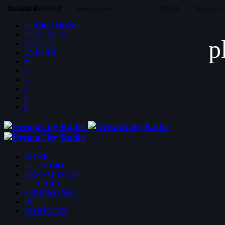
BLADE RUNNER
Dedications
Καλό βράδυ
LYDIA
Τι ωραίες
DEDICATIONS
PODCASTS
p
CHARTS
EVENTS
HOME
DC RADIO
DREAM TEAM
SCHEDULE
SPONSORSHIP
BLOG
CONTACTS