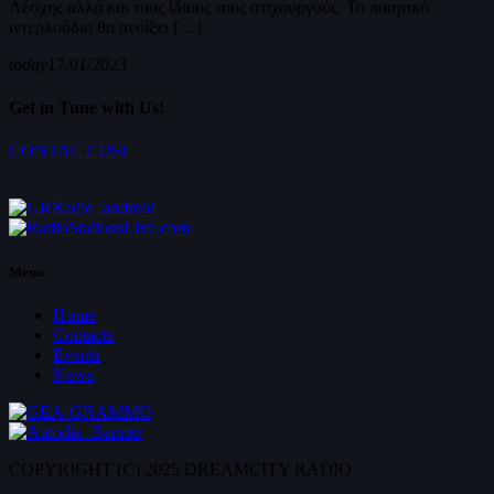
Λέσχης αλλά και τους ίδιους τους στιχουργούς. Το ποιητικό
ιντερλούδιο θα ανοίξει […]
today
17/01/2023
Get in Tune with Us!
CONTACT US!
Menu
Home
Contacts
Events
News
COPYRIGHT (C) 2025 DREAMCITY RADIO