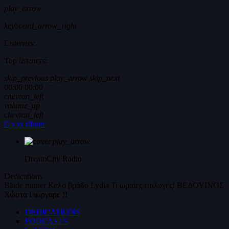
play_arrow
keyboard_arrow_right
Listeners:
Top listeners:
skip_previous
play_arrow
skip_next
00:00
00:00
chevron_left
volume_up
chevron_left
Go to album
play_arrow
DreamCity
Radio
Dedications
Blade runner
Καλό βράδυ
Lydia
Τι ωραίες επιλογές!
ΒΕΔΟΥΙΝΟΣ
Χώστα Γιώργαρε !!
DEDICATIONS
PODCASTS