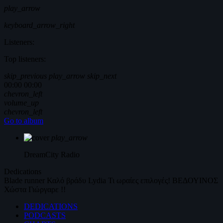
play_arrow
keyboard_arrow_right
Listeners:
Top listeners:
skip_previous
play_arrow
skip_next
00:00
00:00
chevron_left
volume_up
chevron_left
Go to album
play_arrow
DreamCity
Radio
Dedications
Blade runner
Καλό βράδυ
Lydia
Τι ωραίες επιλογές!
ΒΕΔΟΥΙΝΟΣ
Χώστα Γιώργαρε !!
DEDICATIONS
PODCASTS