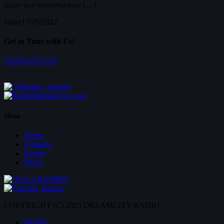
όλων των υγειονομικών […]
today
17/05/2022
Get in Tune with Us!
CONTACT US!
Menu
Home
Contacts
Events
News
COPYRIGHT (C) 2025 DREAMCITY RADIO
HOME