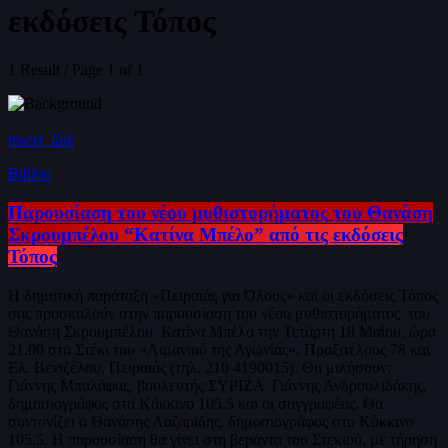
εκδόσεις Τόπος
1 Result / Page 1 of 1
insert_link
Βιβλίο
Παρουσίαση του νέου μυθιστορήματος του Θανάση
Σκρουμπέλου “Κατίνα Μπέλο” από τις εκδόσεις
Τόπος
Η δημοτική παράταξη «Πειραιάς για Όλους» και οι εκδόσεις Τόπος
σας προσκαλούν στην παρουσίαση του νέου μυθιστορήματος του
Θανάση Σκρουμπέλου Κατίνα Μπέλο την Τετάρτη 18 Μαΐου, ώρα
21.00 στο Στέκι του «Λιμανιού της Αγωνίας», Πραξιτέλους 78 και
Ελ. Βενιζέλου, Πειραιάς (τηλ. 210 4190015). Θα μιλήσουν:
Γιάννης Μπαλάφας, βουλευτής ΣΥΡΙΖΑ Γιάννης Ανδρουλιδάκης,
δημοσιογράφος στο Κόκκινο 105,5 και οι συγγραφέας. Θα
συντονίζει ο Θανάσης Λαζαρίδης, δημοσιογράφος στο Κόκκινο
105,5. Η παρουσίαση θα γίνει στη βεράντα του Στεκιού, με τήρηση