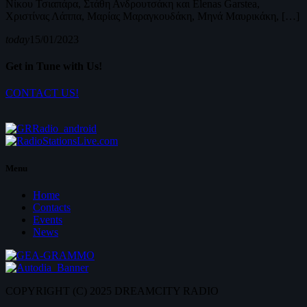
Νίκου Τσιαπάρα, Στάθη Ανδρουτσάκη και Elenas Garstea,
Χριστίνας Λάππα, Μαρίας Μαραγκουδάκη, Μηνά Μαυρικάκη, […]
today
15/01/2023
Get in Tune with Us!
CONTACT US!
Menu
Home
Contacts
Events
News
COPYRIGHT (C) 2025 DREAMCITY RADIO