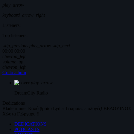
play_arrow
keyboard_arrow_right
Listeners:
Top listeners:
skip_previous
play_arrow
skip_next
00:00
00:00
chevron_left
volume_up
chevron_left
Go to album
play_arrow
DreamCity
Radio
Dedications
Blade runner
Καλό βράδυ
Lydia
Τι ωραίες επιλογές!
ΒΕΔΟΥΙΝΟΣ
Χώστα Γιώργαρε !!
DEDICATIONS
PODCASTS