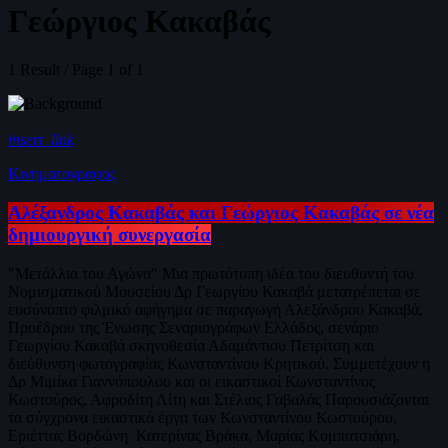
Γεώργιος Κακαβάς
1 Result / Page 1 of 1
insert_link
Κινηματογραφος
Αλέξανδρος Κακαβάς και Γεώργιος Κακαβάς σε νέα
δημιουργική συνεργασία
"Μετάλλια του Αγώνα" Μια πρωτότυπη ιδέα του διευθυντή του
Νομισματικού Μουσείου Δρ Γεωργίου Κακαβά μετατρέπεται σε
ευσύνοπτο φιλμικό αφήγημα σε παραγωγή Αλεξάνδρου Κακαβά,
Προέδρου της Ένωσης Σεναριογράφων Ελλάδος, σενάριο
Γεωργίου Κακαβά σκηνοθεσία Αδαμάντιου Πετρίτση και
διεύθυνση φωτογραφίας Κωνσταντίνου Κρητικού. Συμμετέχουν η
Δρ Μιμίκα Γιαννόπουλου και οι εικαστικοί Κωνσταντίνος
Κωστούρος, Αφροδίτη Λίτη και Στέλιος Γαβαλάς Παρουσιάζονται
τα σύγχρονα εικαστικά έργα των Κωνσταντίνου Κωστούρου,
Εριέττας Βορδώνη Κατερίνας Βράκα, Μαρίας Κομπατσιάρη,