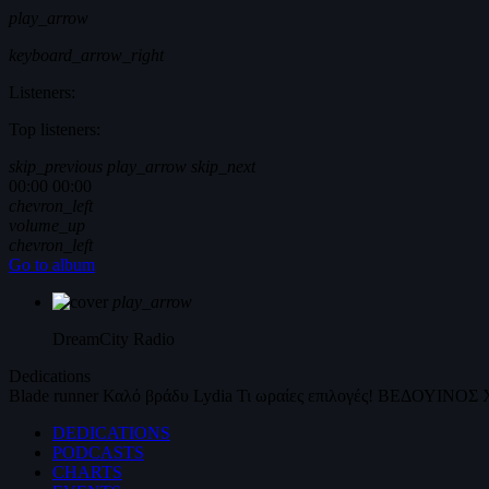
play_arrow
keyboard_arrow_right
Listeners:
Top listeners:
skip_previous
play_arrow
skip_next
00:00
00:00
chevron_left
volume_up
chevron_left
Go to album
play_arrow
DreamCity
Radio
Dedications
Blade runner
Καλό βράδυ
Lydia
Τι ωραίες επιλογές!
ΒΕΔΟΥΙΝΟΣ
DEDICATIONS
PODCASTS
CHARTS