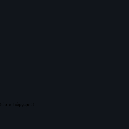
Χώστα Γιώργαρε !!