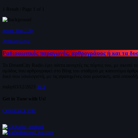
1 Result / Page 1 of 1
insert_link
2
39
Ανακοινώσεις
Ραδιοφωνικός παραγωγός, αρθρογράφος ή και τα δυο
Το DreamCity Radio έχει πάντα ανοιχτές τις πόρτες του, με σκοπό 
ομάδας που αρθρογραφεί στο Blog του σταθμού με καινοτόμα άρθρα κ
δικό σου υπολογιστή, με τις αγαπημένες σου μουσικές, από οποιοδή
today
03/12/2023
39
2
Get in Tune with Us!
CONTACT US!