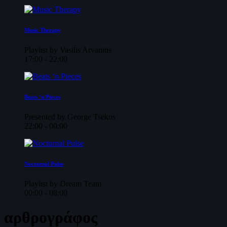
Music Therapy
Playlist by Vasilis Arvanitis
17:00 - 22:00
Beats ‘n Pieces
Presented by George Tsekos
22:00 - 00:00
Nocturnal Pulse
Playlist by Dream Team
00:00 - 08:00
αρθρογράφος