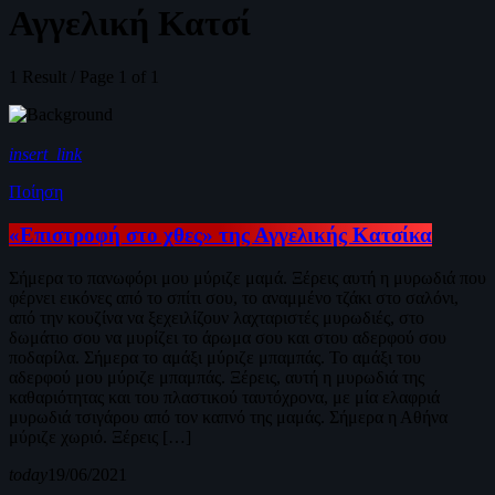
Αγγελική Κατσί
1 Result / Page 1 of 1
insert_link
Ποίηση
«Επιστροφή στο χθες» της Αγγελικής Κατσίκα
Σήμερα το πανωφόρι μου μύριζε μαμά. Ξέρεις αυτή η μυρωδιά που
φέρνει εικόνες από το σπίτι σου, το αναμμένο τζάκι στο σαλόνι,
από την κουζίνα να ξεχειλίζουν λαχταριστές μυρωδιές, στο
δωμάτιο σου να μυρίζει το άρωμα σου και στου αδερφού σου
ποδαρίλα. Σήμερα το αμάξι μύριζε μπαμπάς. Το αμάξι του
αδερφού μου μύριζε μπαμπάς. Ξέρεις, αυτή η μυρωδιά της
καθαριότητας και του πλαστικού ταυτόχρονα, με μία ελαφριά
μυρωδιά τσιγάρου από τον καπνό της μαμάς. Σήμερα η Αθήνα
μύριζε χωριό. Ξέρεις […]
today
19/06/2021