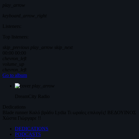
play_arrow
keyboard_arrow_right
Listeners:
Top listeners:
skip_previous
play_arrow
skip_next
00:00
00:00
chevron_left
volume_up
chevron_left
Go to album
play_arrow
DreamCity
Radio
Dedications
Blade runner
Καλό βράδυ
Lydia
Τι ωραίες επιλογές!
ΒΕΔΟΥΙΝΟΣ
Χώστα Γιώργαρε !!
DEDICATIONS
PODCASTS