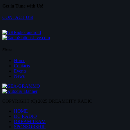
Get in Tune with Us!
CONTACT US!
Menu
Home
Contacts
Events
News
COPYRIGHT (C) 2025 DREAMCITY RADIO
HOME
DC RADIO
DREAM TEAM
SPONSORSHIP