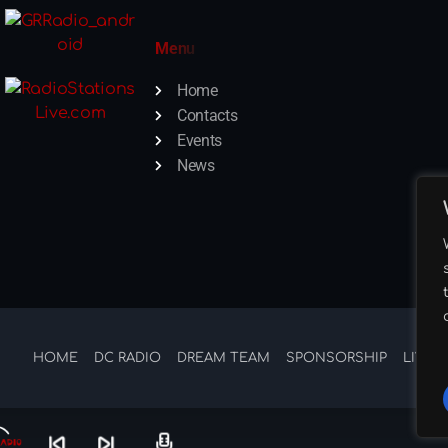
Menu
Home
Contacts
Events
News
HOME
DC RADIO
DREAM TEAM
SPONSORSHIP
LIVE 
skip_previous
skip_next
radio