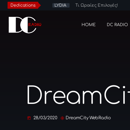
 Βράδυ
Dedications
LYDIA
Τι Ωραίες Επιλογές!
HOME
DC RADIO
DreamCit
28/03/2020
DreamCity WebRadio
today
my_location