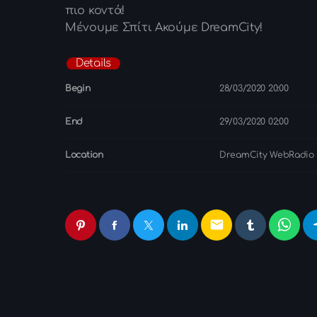
πιο κοντά!
Μένουμε Σπίτι Ακούμε DreamCity!
Details
Begin
28/03/2020 20:00
End
29/03/2020 02:00
Location
DreamCity WebRadio
email