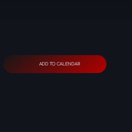
ies
ouggeris
ADD TO CALENDAR
dros Kousidis
vanitis