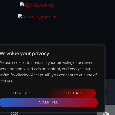
We value your privacy
We use cookies to enhance your browsing experience,
serve personalized ads or content, and analyze our
share
email
traffic. By clicking "Accept All", you consent to our use of
cookies.
CHAT
CONTACTS
CUSTOMIZE
REJECT ALL
ACCEPT ALL
volume_up
00:00