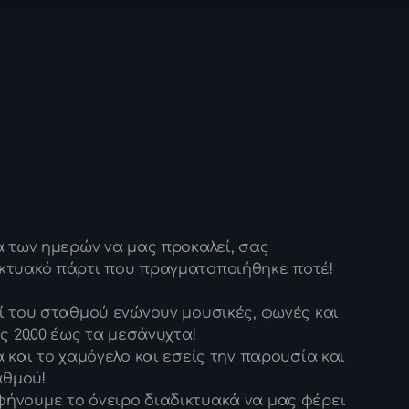
Worldbeat
08:00 - 12:00
Upcoming shows
Backseat Melod
Playlist by Spyros R
12:00 - 16:00
α των ημερών να μας προκαλεί, σας
Music Storm
Presented by Alexan
κτυακό πάρτι που πραγματοποιήθηκε ποτέ!
16:00 - 18:00
ί του σταθμού ενώνουν μουσικές, φωνές και
ς 20.00 έως τα μεσάνυχτα!
Music Therapy
 και το χαμόγελο και εσείς την παρουσία και
Playlist by Vasilis Ar
18:00 - 20:00
αθμού!
ήνουμε το όνειρο διαδικτυακά να μας φέρει