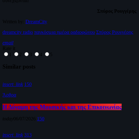
συνεχίζονται!
Σπύρος Ρουγγέρης
Written by:
DreamCity
dreamcity radio
παγκόσμια ημέρα ραδιοφώνου
Σπύρος Ρουγγέρης
email
Rate it
1
2
3
4
5
Similar posts
insert_link
150
Άρθρα
Η Δύναμη της Μουσικής και της Επικοινωνίας
today
06/07/2026
150
insert_link
313