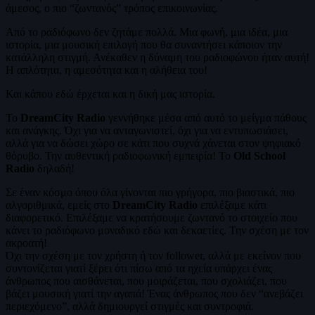
άμεσος, ο πιο “ζωντανός” τρόπος επικοινωνίας.
Από το ραδιόφωνο δεν ζητάμε πολλά. Μια φωνή, μια ιδέα, μια
ιστορία, μια μουσική επιλογή που θα συναντήσει κάποιον την
κατάλληλη στιγμή. Ανέκαθεν η δύναμη του ραδιοφώνου ήταν αυτή!
Η απλότητα, η αμεσότητα και η αλήθεια του!
Και κάπου εδώ έρχεται και η δική μας ιστορία.
Το
DreamCity Radio
γεννήθηκε μέσα από αυτό το μείγμα πάθους
και ανάγκης. Όχι για να ανταγωνιστεί, όχι για να εντυπωσιάσει,
αλλά για να δώσει χώρο σε κάτι που συχνά χάνεται στον ψηφιακό
θόρυβο. Την αυθεντική ραδιοφωνική εμπειρία! Το
Old School
Radio
δηλαδή!
Σε έναν κόσμο όπου όλα γίνονται πιο γρήγορα, πιο βιαστικά, πιο
αλγοριθμικά, εμείς στο
DreamCity Radio
επιλέξαμε κάτι
διαφορετικό. Επιλέξαμε να κρατήσουμε ζωντανό το στοιχείο που
κάνει το ραδιόφωνο μοναδικό εδώ και δεκαετίες. Την σχέση με τον
ακροατή!
Όχι την σχέση με τον χρήστη ή τον follower, αλλά με εκείνον που
συντονίζεται γιατί ξέρει ότι πίσω από τα ηχεία υπάρχει ένας
άνθρωπος που αισθάνεται, που μοιράζεται, που σχολιάζει, που
βάζει μουσική γιατί την αγαπά! Ένας άνθρωπος που δεν “ανεβάζει
περιεχόμενο”, αλλά δημιουργεί στιγμές και συντροφιά.