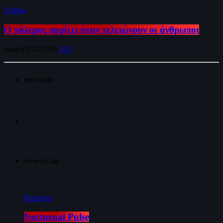
Άρθρα
Ο πόλεμος αρχίζει όταν τελειώνουν οι άνθρωποι
today
18/03/2026
313
SPONSORS
NOW ON AIR
Freestyle
Nocturnal Pulse