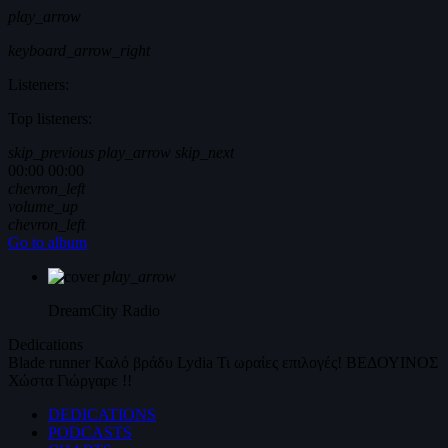
play_arrow
keyboard_arrow_right
Listeners:
Top listeners:
skip_previous
play_arrow
skip_next
00:00
00:00
chevron_left
volume_up
chevron_left
Go to album
play_arrow
DreamCity
Radio
Dedications
Blade runner
Καλό βράδυ
Lydia
Τι ωραίες επιλογές!
ΒΕΔΟΥΙΝΟΣ
Χώστα Γιώργαρε !!
DEDICATIONS
PODCASTS