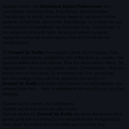
Σήμερα λοιπόν, την
Παγκόσμια Ημέρα Ραδιοφώνου
, δεν
γιορτάζουμε απλά ένα μέσο. Γιορτάζουμε μια κουλτούρα.
Γιορτάζουμε τις φωνές που κάνουν παρέα σε αμέτρητα σπίτια,
γραφεία, αυτοκίνητα, ακουστικά. Γιορτάζουμε τις στιγμές που μια
εκπομπή ήταν το soundtrack της δικής μας ζωής. Γιορτάζουμε το
ότι, ακόμη και στο web radio, ακόμη και online, η μαγεία
παραμένει η ίδια και πολλές φορές είναι πιο έντονη και πιο
συναρπαστική!
Το
DreamCity Radio
είναι κομμάτι αυτής της συνέχειας. Ένας
ζωντανός οργανισμός, φτιαγμένος από ανθρώπους με μεράκι, που
αγαπούν βαθιά αυτό που κάνουν. Που δεν ακολουθούν τάσεις. Τις
δημιουργούν. Που δεν εκπέμπουν απλώς. Επικοινωνούν. Που δεν
περιμένουν να τους βρεις. Σε συναντούν εκεί που χρειάζεται.
Και όσο υπάρχει έστω και ένας ακροατής που ανοίγει το
DreamCity Radio
και νιώθει πως κάποιος τον καταλαβαίνει, πως
κάποιος είναι εκεί… τόσο το ραδιόφωνο θα συνεχίζει να έχει λόγο
ύπαρξης.
Χρόνια πολλά, λοιπόν, στο ραδιόφωνο.
Χρόνια πολλά στη φωνή που μας ενώνει.
Χρόνια πολλά στο
DreamCity Radio
που φέτος θα κλείσει δέκα
χρόνια ζωής και που συνεχίζει να ονειρεύεται και να δημιουργεί
στον αέρα! Εκεί όπου όλα ξεκίνησαν και εκεί όπου όλα