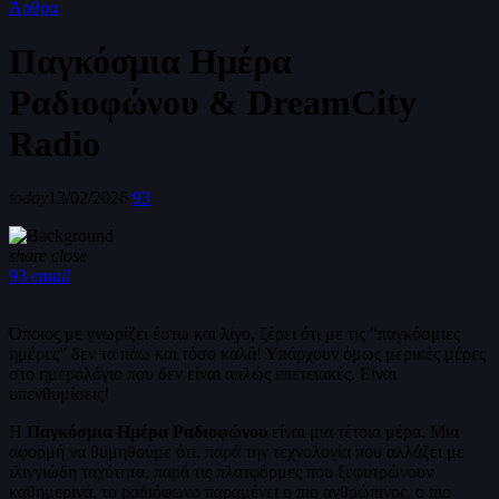
Άρθρα
Παγκόσμια Ημέρα
Ραδιοφώνου & DreamCity
Radio
today
13/02/2026
93
share
close
93
email
Όποιος με γνωρίζει έστω και λίγο, ξέρει ότι με τις “παγκόσμιες
ημέρες” δεν τα πάω και τόσο καλά! Υπάρχουν όμως μερικές μέρες
στο ημερολόγιο που δεν είναι απλώς επετειακές. Είναι
υπενθυμίσεις!
Η
Παγκόσμια Ημέρα Ραδιοφώνου
είναι μια τέτοια μέρα. Μια
αφορμή να θυμηθούμε ότι, παρά την τεχνολογία που αλλάζει με
ιλιγγιώδη ταχύτητα, παρά τις πλατφόρμες που ξεφυτρώνουν
καθημερινά, το ραδιόφωνο παραμένει ο πιο ανθρώπινος, ο πιο