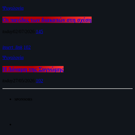
Ψυχολογία
Οι παγίδες των διακοπών στη σχέση
today
02/07/2026
145
insert_link
102
Ψυχολογία
Η Δύναμη της Συγνώμης
today
27/05/2026
102
SPONSORS