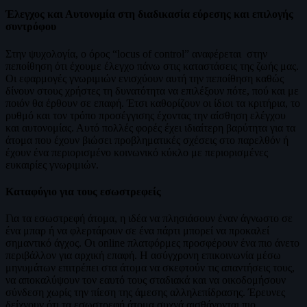
Έλεγχος και Αυτονομία στη διαδικασία εύρεσης και επιλογής
συντρόφου
Ʃτην ψυχολογία, ο όρος “locus of control” αναφέρεται στην
πεποίθηση ότι έχουμε έλεγχο πάνω στις καταστάσεις της ζωής μας.
Οι εφαρμογές γνωριμιών ενισχύουν αυτή την πεποίθηση καθώς
δίνουν στους χρήστες τη δυνατότητα να επιλέξουν πότε, πού και με
ποιόν θα έρθουν σε επαφή. Έτσι καθορίζουν οι ίδιοι τα κριτήρια, το
ρυθμό και τον τρόπο προσέγγισης έχοντας την αίσθηση ελέγχου
και αυτονομίας. Αυτό πολλές φορές έχει ιδιαίτερη βαρύτητα για τα
άτομα που έχουν βιώσει προβληματικές σχέσεις στο παρελθόν ή
έχουν ένα περιορισμένο κοινωνικό κύκλο με περιορισμένες
ευκαιρίες γνωριμιών.
Καταφύγιο για τους εσωστρεφείς
Για τα εσωστρεφή άτομα, η ιδέα να πλησιάσουν έναν άγνωστο σε
ένα μπαρ ή να φλερτάρουν σε ένα πάρτι μπορεί να προκαλεί
σημαντικό άγχος. Οι online πλατφόρμες προσφέρουν ένα πιο άνετο
περιβάλλον για αρχική επαφή. Η ασύγχρονη επικοινωνία μέσω
μηνυμάτων επιτρέπει στα άτομα να σκεφτούν τις απαντήσεις τους,
να αποκαλύψουν τον εαυτό τους σταδιακά και να οικοδομήσουν
σύνδεση χωρίς την πίεση της άμεσης αλληλεπίδρασης. Έρευνες
δείχνουν ότι τα εσωστρεφή άτομα συχνά αισθάνονται πιο