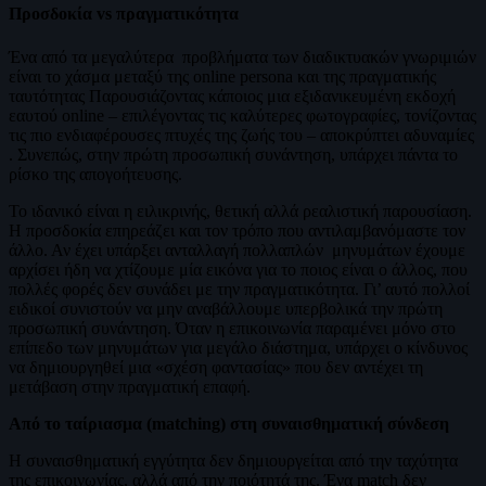
Προσδοκία
vs
πραγματικότητα
Ένα από τα μεγαλύτερα προβλήματα των διαδικτυακών γνωριμιών
είναι το χάσμα μεταξύ της online persona και της πραγματικής
ταυτότητας Παρουσιάζοντας κάποιος μια εξιδανικευμένη εκδοχή
εαυτού online – επιλέγοντας τις καλύτερες φωτογραφίες, τονίζοντας
τις πιο ενδιαφέρουσες πτυχές της ζωής του – αποκρύπτει αδυναμίες
. Συνεπώς, στην πρώτη προσωπική συνάντηση, υπάρχει πάντα το
ρίσκο της απογοήτευσης.
Το ιδανικό είναι η ειλικρινής, θετική αλλά ρεαλιστική παρουσίαση.
Η προσδοκία επηρεάζει και τον τρόπο που αντιλαμβανόμαστε τον
άλλο. Αν έχει υπάρξει ανταλλαγή πολλαπλών μηνυμάτων έχουμε
αρχίσει ήδη να χτίζουμε μία εικόνα για το ποιος είναι ο άλλος, που
πολλές φορές δεν συνάδει με την πραγματικότητα. Γι’ αυτό πολλοί
ειδικοί συνιστούν να μην αναβάλλουμε υπερβολικά την πρώτη
προσωπική συνάντηση. Όταν η επικοινωνία παραμένει μόνο στο
επίπεδο των μηνυμάτων για μεγάλο διάστημα, υπάρχει ο κίνδυνος
να δημιουργηθεί μια «σχέση φαντασίας» που δεν αντέχει τη
μετάβαση στην πραγματική επαφή.
Από το ταίριασμα (matching) στη συναισθηματική σύνδεση
Η συναισθηματική εγγύτητα δεν δημιουργείται από την ταχύτητα
της επικοινωνίας, αλλά από την ποιότητά της. Ένα match δεν