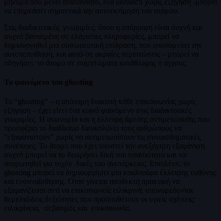
μήνυμα που μένει αναπάντητο, ένα unmatch χωρίς εξήγηση -μπορεί
να επηρεάσει σημαντικά την αυτοεκτίμηση του ατόμου.
Ʃτις διαδικτυακές γνωριμίες, όπου η απόρριψη είναι συχνή και
συχνά βασισμένη σε ελάχιστες πληροφορίες, μπορεί να
δημιουργηθεί μια συσωρευτική επίδραση, που υπονομεύει την
αυτοπεποίθηση, και αυτό-σε ακραίες περιπτώσεις – μπορεί να
οδηγήσει το άτομο σε συμπτώματα κατάθλιψης ή άγχους.
Το φαινόμενο του
ghosting
Το “ghosting” – η απότομη διακοπή κάθε επικοινωνίας χωρίς
εξήγηση – έχει γίνει ένα κοινό φαινόμενο στις διαδικτυακές
γνωριμίες. Η ανωνυμία και η έλλειψη άμεσης αντιμετώπισης που
προσφέρει το διαδίκτυο διευκολύνει τους ανθρώπους να
“εξαφανιστούν” χωρίς να αντιμετωπίσουν τις συναισθηματικές
συνέπειες. Το άτομο που έχει υποστεί την ανεξήγητη εξαφάνιση
συχνά μπορεί να το θεωρήσει δική του υπαιτιότητα και να
αναρωτηθεί για τυχόν δικές του ανεπάρκειες. Επιπλέον, το
ghosting μπορεί να δημιουργήσει μια κουλτούρα έλλειψης ευθύνης
και ενσυναίσθησης. Όταν γίνεται αποδεκτή πρακτική να
εξαφανίζεσαι αντί να επικοινωνείς ειλικρινά, υπονομεύονται
θεμελιώδεις δεξιότητες που προϋποθέτουν οι υγιείς σχέσεις:
ειλικρίνεια, σεβασμός και επικοινωνία.