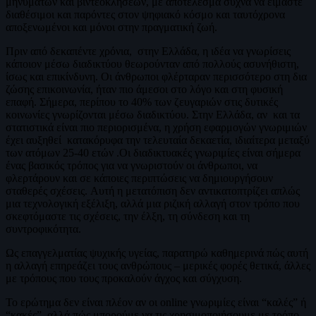
μηνυμάτων και βιντεοκλήσεων, με αποτέλεσμα συχνά να είμαστε
διαθέσιμοι και παρόντες στον ψηφιακό κόσμο και ταυτόχρονα
αποξενωμένοι και μόνοι στην πραγματική ζωή.
Πριν από δεκαπέντε χρόνια, στην Ελλάδα, η ιδέα να γνωρίσεις
κάποιον μέσω διαδικτύου θεωρούνταν από πολλούς ασυνήθιστη,
ίσως και επικίνδυνη. Οι άνθρωποι φλέρταραν περισσότερο στη δια
ζώσης επικοινωνία, ήταν πιο άμεσοι στο λόγο και στη φυσική
επαφή. Σήμερα, περίπου το 40% των ζευγαριών στις δυτικές
κοινωνίες γνωρίζονται μέσω διαδικτύου. Στην Ελλάδα, αν και τα
στατιστικά είναι πιο περιορισμένα, η χρήση εφαρμογών γνωριμιών
έχει αυξηθεί κατακόρυφα την τελευταία δεκαετία, ιδιαίτερα μεταξύ
των ατόμων 25-40 ετών .Οι διαδικτυακές γνωριμίες είναι σήμερα
ένας βασικός τρόπος για να γνωριστούν οι άνθρωποι, να
φλερτάρουν και σε κάποιες περιπτώσεις να δημιουργήσουν
σταθερές σχέσεις. Αυτή η μετατόπιση δεν αντικατοπτρίζει απλώς
μια τεχνολογική εξέλιξη, αλλά μια ριζική αλλαγή στον τρόπο που
σκεφτόμαστε τις σχέσεις, την έλξη, τη σύνδεση και τη
συντροφικότητα.
Ως επαγγελματίας ψυχικής υγείας, παρατηρώ καθημερινά πώς αυτή
η αλλαγή επηρεάζει τους ανθρώπους – μερικές φορές θετικά, άλλες
με τρόπους που τους προκαλούν άγχος και σύγχυση.
Το ερώτημα δεν είναι πλέον αν οι online γνωριμίες είναι “καλές” ή
“κακές”, αλλά πώς μπορούμε να τις χρησιμοποιήσουμε με τρόπο