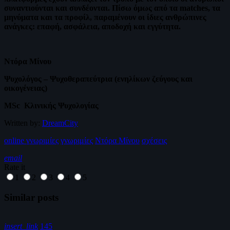
συναντιούνται και συνδέονται. Πίσω όμως από τα matches, τα
μηνύματα και τα προφίλ, παραμένουν οι ίδιες ανθρώπινες
ανάγκες: επαφή, ασφάλεια, αποδοχή και εγγύτητα.
Ντόρα Μίνου
Ψυχολόγος – Ψυχοθεραπεύτρια (ενηλίκων ζεύγους και
οικογένειας)
ΜSc Κλινικής Ψυχολογίας
Written by:
DreamCity
online γνωριμίες
γνωριμίες
Ντόρα Μίνου
σχέσεις
email
Rate it
1
2
3
4
5
Similar posts
insert_link
145