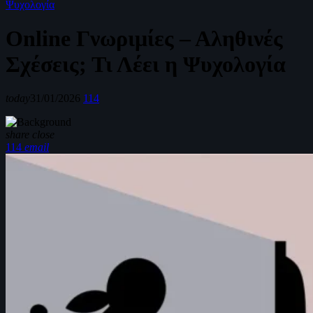
Ψυχολογία
Online Γνωριμίες – Αληθινές
Σχέσεις; Τι Λέει η Ψυχολογία
today
31/01/2026
114
share
close
114
email