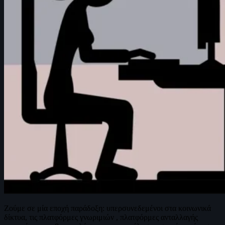
Ζούμε σε μία εποχή παράδοξη: υπερσυνεδεμένοι στα κοινωνικά
δίκτυα, τις πλατφόρμες γνωριμιών , πλατφόρμες ανταλλαγής