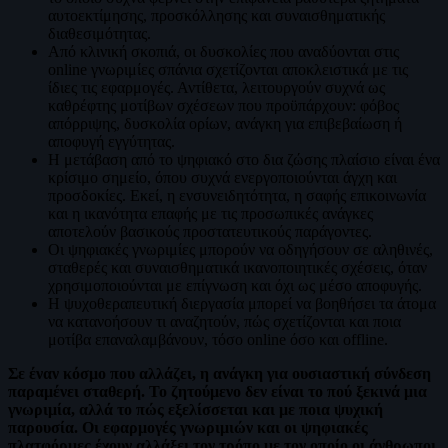
αυτοεκτίμησης, προσκόλλησης και συναισθηματικής
διαθεσιμότητας.
Από κλινική σκοπιά, οι δυσκολίες που αναδύονται στις
online γνωριμίες σπάνια σχετίζονται αποκλειστικά με τις
ίδιες τις εφαρμογές. Αντίθετα, λειτουργούν συχνά ως
καθρέφτης μοτίβων σχέσεων που προϋπάρχουν: φόβος
απόρριψης, δυσκολία ορίων, ανάγκη για επιβεβαίωση ή
αποφυγή εγγύτητας.
Η μετάβαση από το ψηφιακό στο δια ζώσης πλαίσιο είναι ένα
κρίσιμο σημείο, όπου συχνά ενεργοποιούνται άγχη και
προσδοκίες. Εκεί, η ενσυνειδητότητα, η σαφής επικοινωνία
και η ικανότητα επαφής με τις προσωπικές ανάγκες
αποτελούν βασικούς προστατευτικούς παράγοντες.
Οι ψηφιακές γνωριμίες μπορούν να οδηγήσουν σε αληθινές,
σταθερές και συναισθηματικά ικανοποιητικές σχέσεις, όταν
χρησιμοποιούνται με επίγνωση και όχι ως μέσο αποφυγής.
Η ψυχοθεραπευτική διεργασία μπορεί να βοηθήσει τα άτομα
να κατανοήσουν τι αναζητούν, πώς σχετίζονται και ποια
μοτίβα επαναλαμβάνουν, τόσο online όσο και offline.
Σε έναν κόσμο που αλλάζει, η ανάγκη για ουσιαστική σύνδεση
παραμένει σταθερή. Το ζητούμενο δεν είναι το πού ξεκινά μια
γνωριμία, αλλά το πώς εξελίσσεται και με ποια ψυχική
παρουσία. Οι εφαρμογές γνωριμιών και οι ψηφιακές
πλατφόρμες έχουν αλλάξει τον τρόπο με τον οποίο οι άνθρωποι