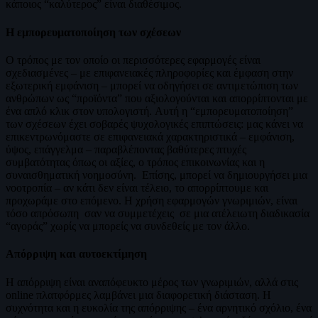
κάποιος “καλύτερος” είναι διαθέσιμος.
Η εμπορευματοποίηση των σχέσεων
Ο τρόπος με τον οποίο οι περισσότερες εφαρμογές είναι
σχεδιασμένες – με επιφανειακές πληροφορίες και έμφαση στην
εξωτερική εμφάνιση – μπορεί να οδηγήσει σε αντιμετώπιση των
ανθρώπων ως “προϊόντα” που αξιολογούνται και απορρίπτονται με
ένα απλό κλικ στον υπολογιστή. Αυτή η “εμπορευματοποίηση”
των σχέσεων έχει σοβαρές ψυχολογικές επιπτώσεις: μας κάνει να
επικεντρωνόμαστε σε επιφανειακά χαρακτηριστικά – εμφάνιση,
ύψος, επάγγελμα – παραβλέποντας βαθύτερες πτυχές
συμβατότητας όπως οι αξίες, ο τρόπος επικοινωνίας και η
συναισθηματική νοημοσύνη. Επίσης, μπορεί να δημιουργήσει μια
νοοτροπία – αν κάτι δεν είναι τέλειο, το απορρίπτουμε και
προχωράμε στο επόμενο. Η χρήση εφαρμογών γνωριμιών, είναι
τόσο απρόσωπη σαν να συμμετέχεις σε μια ατέλειωτη διαδικασία
“αγοράς” χωρίς να μπορείς να συνδεθείς με τον άλλο.
Απόρριψη και αυτοεκτίμηση
Η απόρριψη είναι αναπόφευκτο μέρος των γνωριμιών, αλλά στις
online πλατφόρμες λαμβάνει μια διαφορετική διάσταση. Η
συχνότητα και η ευκολία της απόρριψης – ένα αρνητικό σχόλιο, ένα