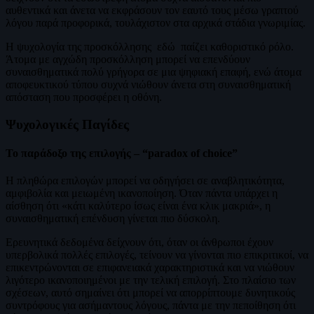
αυθεντικά και άνετα να εκφράσουν τον εαυτό τους μέσω γραπτού
λόγου παρά προφορικά, τουλάχιστον στα αρχικά στάδια γνωριμίας.
Η ψυχολογία της προσκόλλησης εδώ παίζει καθοριστικό ρόλο.
Άτομα με αγχώδη προσκόλληση μπορεί να επενδύουν
συναισθηματικά πολύ γρήγορα σε μια ψηφιακή επαφή, ενώ άτομα
αποφευκτικού τύπου συχνά νιώθουν άνετα στη συναισθηματική
απόσταση που προσφέρει η οθόνη.
Ψυχολογικές Παγίδες
Το παράδοξο της επιλογής – “
paradox
of
choice
”
Η πληθώρα επιλογών μπορεί να οδηγήσει σε αναβλητικότητα,
αμφιβολία και μειωμένη ικανοποίηση. Όταν πάντα υπάρχει η
αίσθηση ότι «κάτι καλύτερο ίσως είναι ένα κλικ μακριά», η
συναισθηματική επένδυση γίνεται πιο δύσκολη.
Ερευνητικά δεδομένα δείχνουν ότι, όταν οι άνθρωποι έχουν
υπερβολικά πολλές επιλογές, τείνουν να γίνονται πιο επικριτικοί, να
επικεντρώνονται σε επιφανειακά χαρακτηριστικά και να νιώθουν
λιγότερο ικανοποιημένοι με την τελική επιλογή. Ʃτο πλαίσιο των
σχέσεων, αυτό σημαίνει ότι μπορεί να απορρίπτουμε δυνητικούς
συντρόφους για ασήμαντους λόγους, πάντα με την πεποίθηση ότι