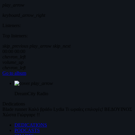
play_arrow
keyboard_arrow_right
Listeners:
Top listeners:
skip_previous
play_arrow
skip_next
00:00
00:00
chevron_left
volume_up
chevron_left
Go to album
play_arrow
DreamCity
Radio
Dedications
Blade runner
Καλό βράδυ
Lydia
Τι ωραίες επιλογές!
ΒΕΔΟΥΙΝΟΣ
Χώστα Γιώργαρε !!
DEDICATIONS
PODCASTS