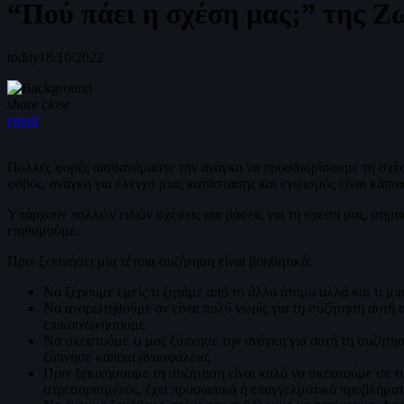
“Πού πάει η σχέση μας;” της Ζ
today
18/10/2022
share
close
email
Πολλές φορές αισθανόμαστε την ανάγκη να προσδιορίσουμε τη σχέση
φόβος, ανάγκη για έλεγχο μιας κατάστασης και εγωισμός είναι κάποι
Υπάρχουν πολλών ειδών σχέσεις και βάσεις για τη σχέση μας, σημασ
επιθυμούμε.
Πριν ξεκινήσει μια τέτοια συζήτηση είναι βοηθητικό:
Να ξέρουμε εμείς τι ζητάμε από το άλλο άτομο αλλά και τι 
Να αναρωτηθούμε αν είναι πολύ νωρίς για τη συζήτηση αυτή α
επικοινωνήσουμε.
Να σκεφτούμε τι μας ξύπνησε την ανάγκη για αυτή τη συζήτη
ξύπνησε κάποια ανασφάλεια;
Πριν ξεκινήσουμε τη συζήτηση είναι καλό να σκεφτούμε σε τι
στρεσαρισμένος, έχει προσωπικά ή επαγγελματικά προβλήματα, ε