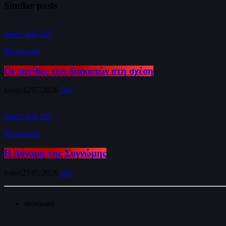
Similar posts
insert_link
145
Ψυχολογία
Οι παγίδες των διακοπών στη σχέση
today
02/07/2026
145
insert_link
102
Ψυχολογία
Η Δύναμη της Συγνώμης
today
27/05/2026
102
SPONSORS