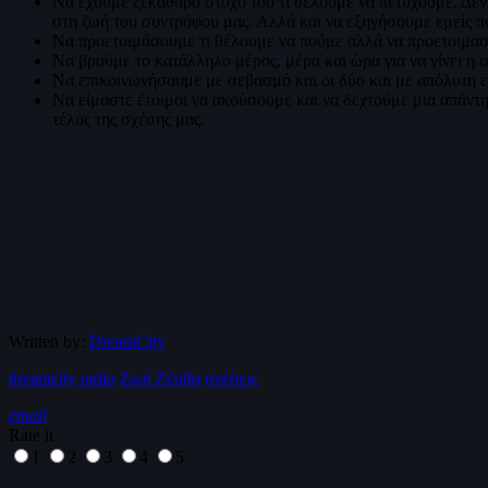
Να έχουμε ξεκάθαρο στόχο του τι θέλουμε να πετύχουμε. Δεν θ
στη ζωή του συντρόφου μας. Αλλά και να εξηγήσουμε εμείς π
Να προετοιμάσουμε τι θέλουμε να πούμε αλλά να προετοιμασ
Να βρούμε το κατάλληλο μέρος, μέρα και ώρα για να γίνει η 
Να επικοινωνήσουμε με σεβασμό και οι δύο και με απόλυτη ειλ
Να είμαστε έτοιμοι να ακούσουμε και να δεχτούμε μια απάντη
τέλος της σχέσης μας.
Written by:
DreamCity
dreamcity radio
Ζωή Ζέρβα
σχέσεις
email
Rate it
1
2
3
4
5