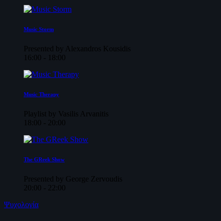
Music Storm
Presented by Alexandros Kousidis
16:00 - 18:00
Music Therapy
Playlist by Vasilis Arvanitis
18:00 - 20:00
The GReek Show
Presented by George Zervoudis
20:00 - 22:00
Ψυχολογία