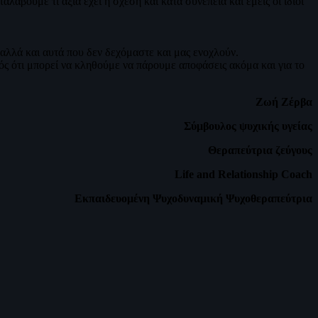
άβουμε τι αξία έχει η σχέση και κατά συνέπεια και εμείς οι ίδιοι
 αλλά και αυτά που δεν δεχόμαστε και μας ενοχλούν.
ός ότι μπορεί να κληθούμε να πάρουμε αποφάσεις ακόμα και για το
Ζωή Ζέρβα
Σύμβουλος ψυχικής υγείας
Θεραπεύτρια ζεύγους
Life and Relationship Coach
Εκπαιδευομένη Ψυχοδυναμική Ψυχοθεραπεύτρια