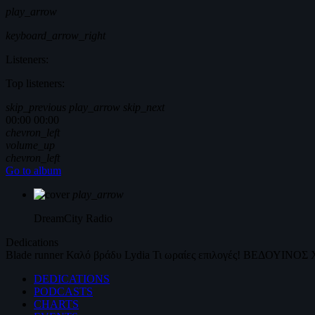
play_arrow
keyboard_arrow_right
Listeners:
Top listeners:
skip_previous
play_arrow
skip_next
00:00
00:00
chevron_left
volume_up
chevron_left
Go to album
play_arrow
DreamCity
Radio
Dedications
Blade runner
Καλό βράδυ
Lydia
Τι ωραίες επιλογές!
ΒΕΔΟΥΙΝΟΣ
DEDICATIONS
PODCASTS
CHARTS