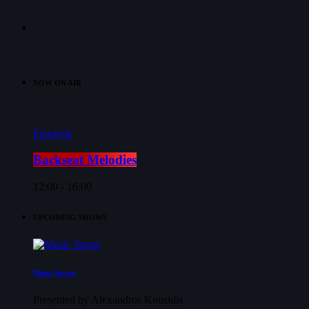
NOW ON AIR
Freestyle
Backseat Melodies
12:00 - 16:00
UPCOMING SHOWS
Music Storm
Presented by Alexandros Kousidis