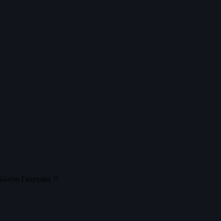
Χώστα Γιώργαρε !!