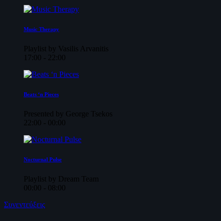
Music Therapy
Playlist by Vasilis Arvanitis
17:00 - 22:00
Beats ‘n Pieces
Presented by George Tsekos
22:00 - 00:00
Nocturnal Pulse
Playlist by Dream Team
00:00 - 08:00
Συνεντεύξεις