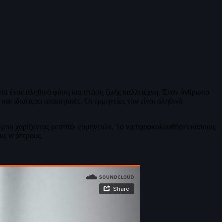
για έναν αληθινό φύση και στάση ζωής καλλιτέχνη. Έναν άνθρωπο
αι ιδιαίτερα απαιτητικές. Οι ερμηνείες του είναι αληθινά
κόσμου χαρίζοντας ρεσιτάλ ερμηνειών. Το να παρακολουθήσει κάποιος
υς νεότερους.