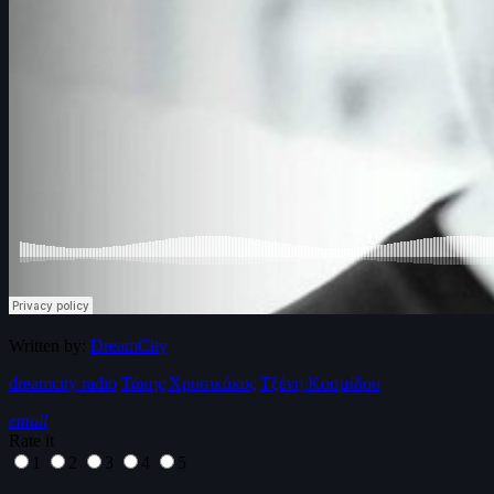
Written by:
DreamCity
dreamcity radio
Τάκης Χρυσικάκος
Τζένη Κοσμίδου
email
Rate it
1
2
3
4
5