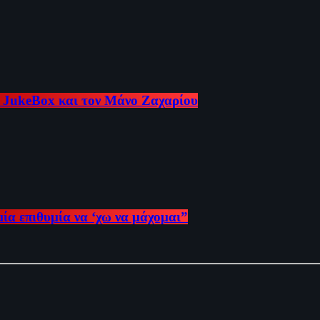
e JukeBox και τον Μάνο Ζαχαρίου
πιθυμία να ‘χω να μάχομαι”