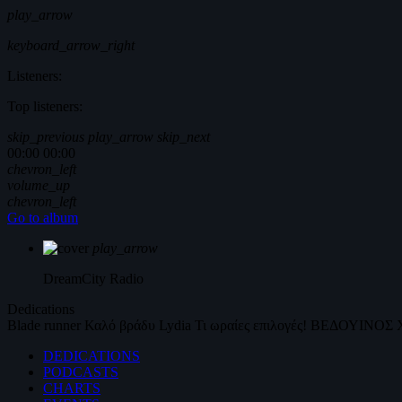
play_arrow
keyboard_arrow_right
Listeners:
Top listeners:
skip_previous
play_arrow
skip_next
00:00
00:00
chevron_left
volume_up
chevron_left
Go to album
play_arrow
DreamCity
Radio
Dedications
Blade runner
Καλό βράδυ
Lydia
Τι ωραίες επιλογές!
ΒΕΔΟΥΙΝΟΣ
DEDICATIONS
PODCASTS
CHARTS