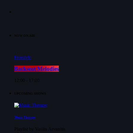
NOW ON AIR
Freestyle
Backseat Melodies
12:00 - 17:00
UPCOMING SHOWS
Music Therapy
Playlist by Vasilis Arvanitis