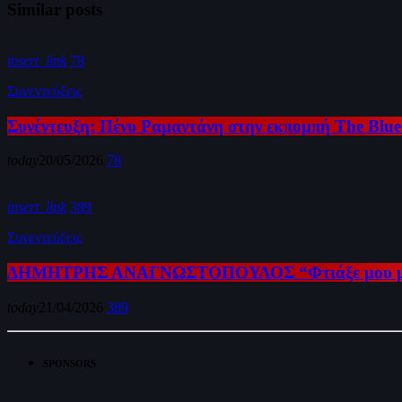
Similar posts
insert_link
78
Συνεντεύξεις
Συνέντευξη: Πένυ Ραμαντάνη στην εκπομπή The Blu
today
20/05/2026
78
insert_link
389
Συνεντεύξεις
ΔΗΜΗΤΡΗΣ ΑΝΑΓΝΩΣΤΟΠΟΥΛΟΣ “Φτιάξε μου μία ε
today
21/04/2026
389
SPONSORS