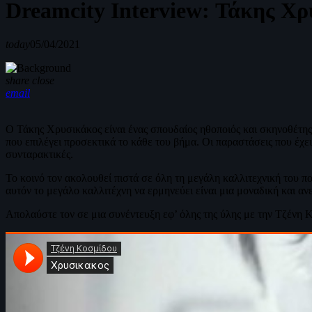
Dreamcity Interview: Τάκης Χρ
today
05/04/2021
share
close
email
Ο Τάκης Χρυσικάκος είναι ένας σπουδαίος ηθοποιός και σκηνοθέτης
που επιλέγει προσεκτικά το κάθε του βήμα. Οι παραστάσεις που έχει
συνταρακτικές.
Το κοινό τον ακολουθεί πιστά σε όλη τη μεγάλη καλλιτεχνική του πο
αυτόν το μεγάλο καλλιτέχνη να ερμηνεύει είναι μια μοναδική και αν
Απολαύστε τoν σε μια συνέντευξη εφ’ όλης της ύλης με την Τζένη 