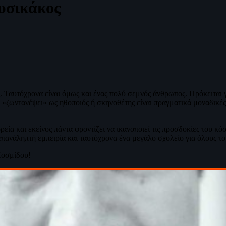
υσικάκος
. Ταυτόχρονα είναι όμως και ένας πολύ σεμνός άνθρωπος. Πρόκειται 
 «ζωντανέψει» ως ηθοποιός ή σκηνοθέτης είναι πραγματικά μοναδικές κ
ρεία και εκείνος πάντα φροντίζει να ικανοποιεί τις προσδοκίες του 
επανάληπτή εμπειρία και ταυτόχρονα ένα μεγάλο σχολείο για όλους το
Κοσμίδου!