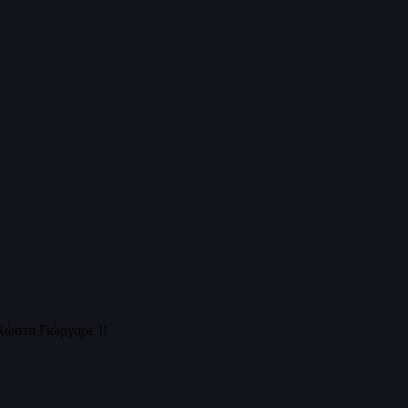
Χώστα Γιώργαρε !!