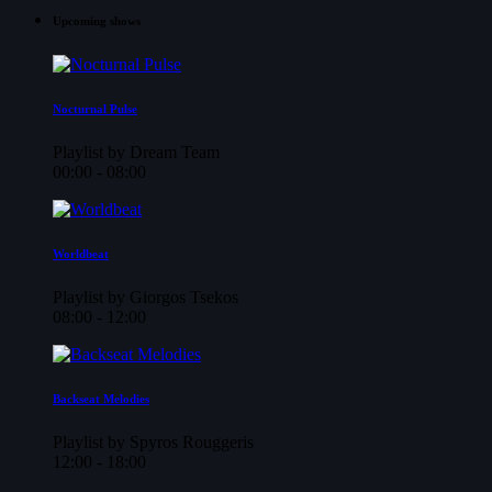
Upcoming shows
Nocturnal Pulse
Playlist by Dream Team
00:00 - 08:00
Worldbeat
Playlist by Giorgos Tsekos
08:00 - 12:00
Backseat Melodies
Playlist by Spyros Rouggeris
12:00 - 18:00