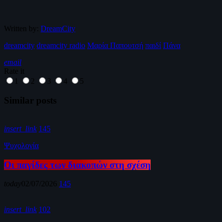
Written by:
DreamCity
dreamcity
dreamcity radio
Μαρία Παπουτσή
παιδί
Πάνα
email
Rate it
1
2
3
4
5
Similar posts
insert_link
145
Ψυχολογία
Οι παγίδες των διακοπών στη σχέση
today
02/07/2026
145
insert_link
102