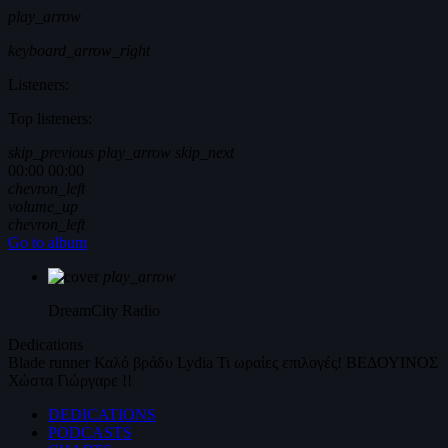
play_arrow
keyboard_arrow_right
Listeners:
Top listeners:
skip_previous
play_arrow
skip_next
00:00
00:00
chevron_left
volume_up
chevron_left
Go to album
play_arrow
DreamCity
Radio
Dedications
Blade runner
Καλό βράδυ
Lydia
Τι ωραίες επιλογές!
ΒΕΔΟΥΙΝΟΣ
Χώστα Γιώργαρε !!
DEDICATIONS
PODCASTS