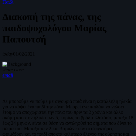
Παιδί
Διακοπή της πάνας, της
παιδοψυχολόγου Μαρίας
Παπουτσή
today
01/02/2021
share
close
email
Δε μπορούμε να πούμε με σιγουριά ποιά είναι η κατάλληλη ηλικία
για να κόψει ένα παιδί την πάνα. Μπορεί ένα παιδάκι να νιώσει
έτοιμο να αποχωριστεί την πάνα του πριν τα 2 χρόνια και άλλο
ακόμη και στην ηλικία των 5, κυρίως το βράδυ. Ωστόσο, μεταξύ 18
έως 24 μηνών, είναι σε θέση να αντιληφθεί τα σήματα που δίνει το
σώμα του. Μεταξύ των 2 και 3 τριών ετών οι σφιγκτήρες
ωριμάζουν και το παιδί αποκτά καλύτερο έλεγχο της ούρησης και