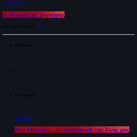
Ψυχολογία
Η Δύναμη της Συγνώμης
today
27/05/2026
102
SPONSORS
NOW ON AIR
Freestyle
Μία Μελωδία…το Soundtrack της Ζωής μας