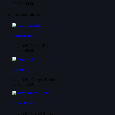
22:00 - 00:00
UPCOMING SHOWS
Nocturnal Pulse
Playlist by Dream Team
00:00 - 08:00
Worldbeat
Playlist by Giorgos Tsekos
08:00 - 12:00
Backseat Melodies
Playlist by Spyros Rouggeris