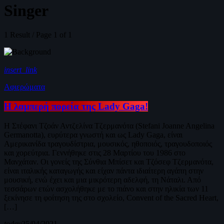
Singer
1 Result / Page 1 of 1
insert_link
Αφιερώματα
Η λαμπερή πορεία της Lady Gaga!
Η Στέφανι Τζοάν Αντζελίνα Τζερμανότα (Stefani Joanne Angelina
Germanotta), ευρύτερα γνωστή και ως Lady Gaga, είναι
Αμερικανίδα τραγουδίστρια, μουσικός, ηθοποιός, τραγουδοποιός
και χορεύτρια. Γεννήθηκε στις 28 Μαρτίου του 1986 στο
Μανχάταν. Οι γονείς της Σύνθια Μπίσετ και Τζόσεφ Τζερμανότα,
είναι ιταλικής καταγωγής και είχαν πάντα ιδιαίτερη αγάπη στην
μουσική, ενώ έχει και μια μικρότερη αδελφή, τη Νάταλι. Από
τεσσάρων ετών ασχολήθηκε με το πιάνο και στην ηλικία των 11
ξεκίνησε τη φοίτηση της στο σχολείο, Convent of the Sacred Heart,
[…]
today
25/04/2021