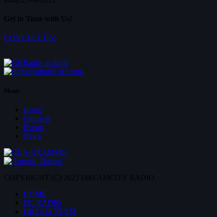
Get in Tune with Us!
CONTACT US!
Menu
Home
Contacts
Events
News
COPYRIGHT (C) 2025 DREAMCITY RADIO
HOME
DC RADIO
DREAM TEAM