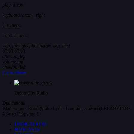
play_arrow
keyboard_arrow_right
Listeners:
Top listeners:
skip_previous
play_arrow
skip_next
00:00
00:00
chevron_left
volume_up
chevron_left
Go to album
play_arrow
DreamCity
Radio
Dedications
Blade runner
Καλό βράδυ
Lydia
Τι ωραίες επιλογές!
ΒΕΔΟΥΙΝΟΣ
Χώστα Γιώργαρε !!
DEDICATIONS
PODCASTS