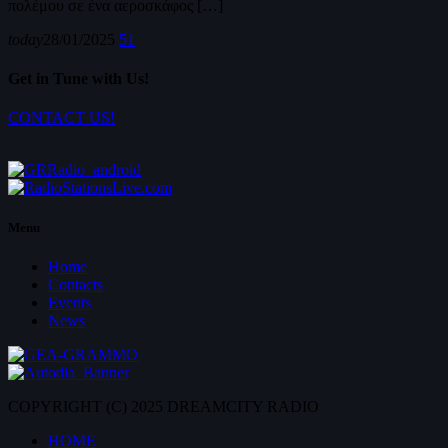
πολέμου σε ένα αεροσκάφος […]
today
28/01/2025
51
Get in Tune with Us!
CONTACT US!
Menu
Home
Contacts
Events
News
COPYRIGHT (C) 2025 DREAMCITY RADIO
HOME