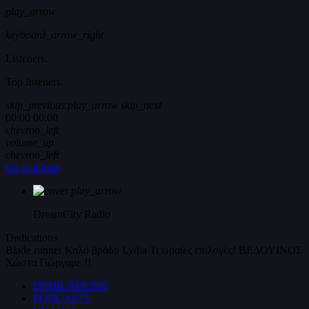
play_arrow
keyboard_arrow_right
Listeners:
Top listeners:
skip_previous
play_arrow
skip_next
00:00
00:00
chevron_left
volume_up
chevron_left
Go to album
play_arrow
DreamCity
Radio
Dedications
Blade runner
Καλό βράδυ
Lydia
Τι ωραίες επιλογές!
ΒΕΔΟΥΙΝΟΣ
Χώστα Γιώργαρε !!
DEDICATIONS
PODCASTS