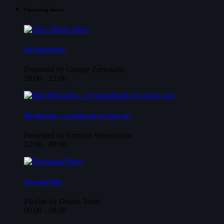
Upcoming shows
The GReek Show
Presented by George Zervoudis
20:00 - 22:00
Μία Μελωδία…το Soundtrack της Ζωής μας
Presented by Ermioni Simeonidou
22:00 - 00:00
Nocturnal Pulse
Playlist by Dream Team
00:00 - 08:00