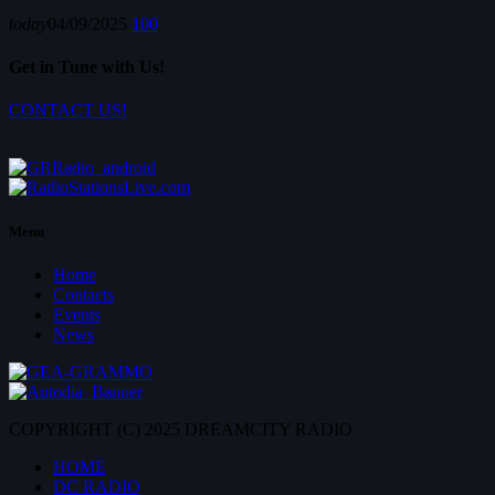
today
04/09/2025
100
Get in Tune with Us!
CONTACT US!
Menu
Home
Contacts
Events
News
COPYRIGHT (C) 2025 DREAMCITY RADIO
HOME
DC RADIO