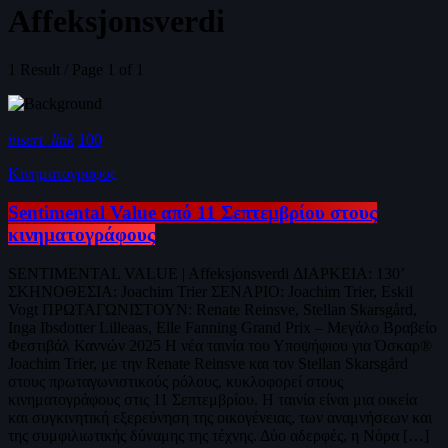
Affeksjonsverdi
1 Result / Page 1 of 1
insert_link
100
Κινηματογραφος
Sentimental Value από 11 Σεπτεμβρίου στους
κινηματογράφους
SENTIMENTAL VALUE | Affeksjonsverdi ΔΙΑΡΚΕΙΑ: 130’
ΣΚΗΝΟΘΕΣΙΑ: Joachim Trier ΣΕΝΑΡΙΟ: Joachim Trier, Eskil
Vogt ΠΡΩΤΑΓΩΝΙΣΤΟΥΝ: Renate Reinsve, Stellan Skarsgård,
Inga Ibsdotter Lilleaas, Elle Fanning Grand Prix – Μεγάλο Βραβείο
Φεστιβάλ Καννών 2025 Η νέα ταινία του Υποψήφιου για Όσκαρ®
Joachim Trier, με την Renate Reinsve και τον Stellan Skarsgård
στους πρωταγωνιστικούς ρόλους, κυκλοφορεί στους
κινηματογράφους στις 11 Σεπτεμβρίου. Η ταινία είναι μια οικεία
και συγκινητική εξερεύνηση της οικογένειας, των αναμνήσεων και
της συμφιλιωτικής δύναμης της τέχνης. Δύο αδερφές, η Νόρα […]