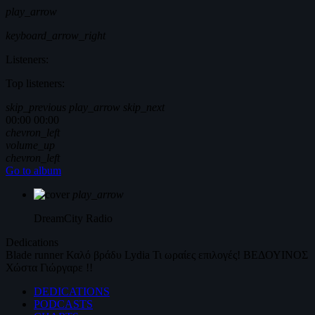
play_arrow
keyboard_arrow_right
Listeners:
Top listeners:
skip_previous
play_arrow
skip_next
00:00
00:00
chevron_left
volume_up
chevron_left
Go to album
play_arrow
DreamCity
Radio
Dedications
Blade runner
Καλό βράδυ
Lydia
Τι ωραίες επιλογές!
ΒΕΔΟΥΙΝΟΣ
Χώστα Γιώργαρε !!
DEDICATIONS
PODCASTS