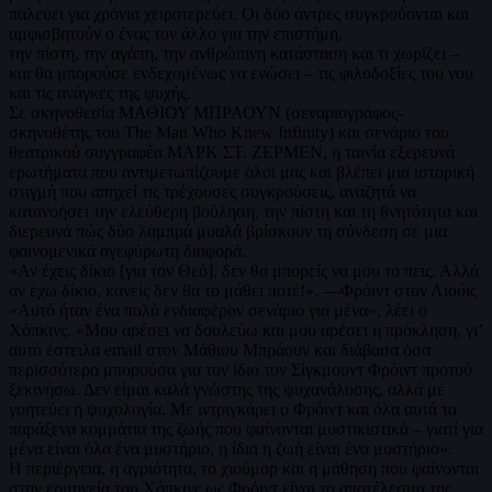
παλεύει για χρόνια χειροτερεύει. Οι δύο άντρες συγκρούονται και
αμφισβητούν ο ένας τον άλλο για την επιστήμη,
την πίστη, την αγάπη, την ανθρώπινη κατάσταση και τι χωρίζει –
και θα μπορούσε ενδεχομένως να ενώσει – τις φιλοδοξίες του νου
και τις ανάγκες της ψυχής.
Σε σκηνοθεσία ΜΑΘΙΟΥ ΜΠΡΑΟΥΝ (σεναριογράφος-
σκηνοθέτης του The Man Who Knew Infinity) και σενάριο του
θεατρικού συγγραφέα ΜΑΡΚ ΣΤ. ΖΕΡΜΕΝ, η ταινία εξερευνά
ερωτήματα που αντιμετωπίζουμε όλοι μας και βλέπει μια ιστορική
στιγμή που απηχεί τις τρέχουσες συγκρούσεις, αναζητά να
κατανοήσει την ελεύθερη βούληση, την πίστη και τη θνητότητα και
διερευνά πώς δύο λαμπρά μυαλά βρίσκουν τη σύνδεση σε μια
φαινομενικά αγεφύρωτη διαφορά.
«Αν έχεις δίκιο [για τον Θεό], δεν θα μπορείς να μου το πεις. Αλλά
αν έχω δίκιο, κανείς δεν θα το μάθει ποτέ!». —Φρόιντ στον Λιούις
«Αυτό ήταν ένα πολύ ενδιαφέρον σενάριο για μένα», λέει ο
Χόπκινς. «Μου αρέσει να δουλεύω και μου αρέσει η πρόκληση, γι’
αυτό έστειλα email στον Μάθιου Μπράουν και διάβασα όσα
περισσότερα μπορούσα για τον ίδιο τον Σίγκμουντ Φρόιντ προτού
ξεκινήσω. Δεν είμαι καλά γνώστης της ψυχανάλυσης, αλλά με
γοητεύει η ψυχολογία. Με ιντριγκάρει ο Φρόιντ και όλα αυτά τα
παράξενα κομμάτια της ζωής που φαίνονται μυστικιστικά – γιατί για
μένα είναι όλα ένα μυστήριο, η ίδια η ζωή είναι ένα μυστήριο».
Η περιέργεια, η αγριότητα, το χιούμορ και η μάθηση που φαίνονται
στην ερμηνεία του Χόπκινς ως Φρόιντ είναι το αποτέλεσμα της