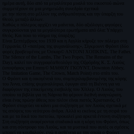
ημέρα αυτή, δύο από τα μεγαλύτερα μυαλά του εικοστού αιώνα
συμμετέχουν σε μια μνημειώδη συνεδρία σχετικά
με την πίστη στο μέλλον της ανθρωπότητας και την ύπαρξη του
Θεού, μεταξύ άλλων.
Καθώς ο πόλεμος αρχίζει να μαίνεται, δύο αξιόλογες φιγούρες
συγκρούονται για τα μεγαλύτερα ερωτήματα από όλα: Υπάρχει
Θεός; Και ποιο το νόημα της ύπαρξης;
Είναι Σεπτέμβριος του 1939 και η Αγγλία κήρυξε τον πόλεμο στη
Γερμανία. Ο «πατέρας της ψυχανάλυσης», Σίγκμουντ Φρόιντ (δύο
φορές βραβευμένος με Όσκαρ© ΑΝΤΟΝΙ ΧΟΠΚΙΝΣ, The Father,
The Silence of the Lambs, The Two Popes, The Remains of the
Day), καλεί τον συγγραφέα/θεολόγο της Οξφόρδης Κ. Σ. Λιούις
(υποψήφιος για Emmy© ΜΑΘΙΟΥ ΓΚΟΥΝΤ, Downton Abbey,
The Imitation Game, The Crown, Match Point) στο σπίτι του.
Ο Φρόιντ και η οικογένειά του, συμπεριλαμβανομένης της κόρης
του Άννα, επίσης ψυχαναλύτρια, έφυγαν από τη Βιέννη για να
διαφύγουν της επικείμενης εισβολής του Χίτλερ. Ο Λιούις, του
οποίου τα βιβλία για τη Νάρνια θα φέρουν διεθνή αναγνώριση,
είναι ένας πρώην άθεος που πλέον είναι πιστός Χριστιανός. Ο
Φρόιντ στοχεύει να κάνει μια συζήτηση με τον Λιούις σχετικά με
τις απόψεις του νεότερου άνδρα. Αλλά κι εκείνος με τη σειρά του
και με τα δικά του πιστεύω, προκαλεί μια αρκετά έντονη συζήτηση.
Στη συζήτηση αναφέρονται σταδιακά και η κόρη του Φρόιντ, όπως
και στη σύντροφο του Λιούις, και τα μυστικά που αυτές οι σχέσεις
μπορεί να κουβαλούν, ενώ η ασθένεια με την οποία ο Φρόιντ