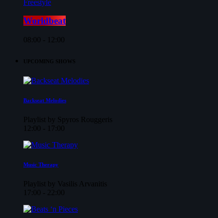
Freestyle
Worldbeat
08:00 - 12:00
UPCOMING SHOWS
Backseat Melodies
Playlist by Spyros Rouggeris
12:00 - 17:00
Music Therapy
Playlist by Vasilis Arvanitis
17:00 - 22:00