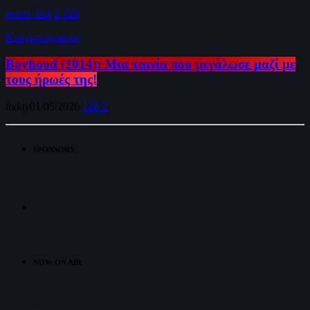
insert_link
2
128
Κινηματογραφος
Boyhood (2014): Μια ταινία που μεγάλωσε μαζί με
τους ήρωές της!
today
01/05/2026
128
2
SPONSORS
NOW ON AIR