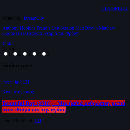
LIFESPEED
Written by:
DreamCity
Anthony Hopkins
Freud’s Last Session
Matt Brown
Matthew
Goode
Η τελευταία συνεδρία του Φρόιντ
email
Rate it
1
2
3
4
5
Similar posts
insert_link
131
Κινηματογραφος
Beautiful Boy (2018) – Μια βαθιά ανθρώπινη ματιά
στον εθισμό και την αγάπη
today
19/06/2026
131