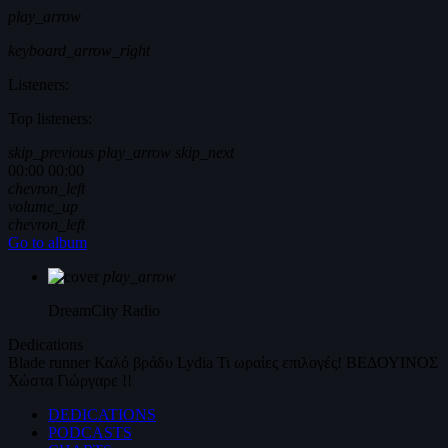
play_arrow
keyboard_arrow_right
Listeners:
Top listeners:
skip_previous
play_arrow
skip_next
00:00
00:00
chevron_left
volume_up
chevron_left
Go to album
play_arrow
DreamCity
Radio
Dedications
Blade runner
Καλό βράδυ
Lydia
Τι ωραίες επιλογές!
ΒΕΔΟΥΙΝΟΣ
Χώστα Γιώργαρε !!
DEDICATIONS
PODCASTS