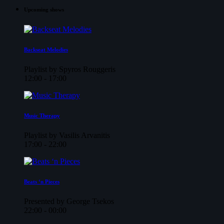
Upcoming shows
Backseat Melodies
Playlist by Spyros Rouggeris
12:00 - 17:00
Music Therapy
Playlist by Vasilis Arvanitis
17:00 - 22:00
Beats ‘n Pieces
Presented by George Tsekos
22:00 - 00:00