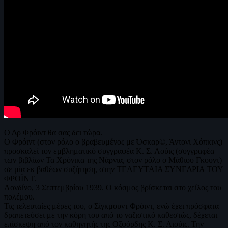
Ο Δρ Φρόιντ θα σας δει τώρα.
Ο Φρόιντ (στον ρόλο ο βραβευμένος με Όσκαρ©, Άντονι Χόπκινς)
προσκαλεί τον εμβληματικό συγγραφέα Κ. Σ. Λούις (συγγραφέα
των βιβλίων Τα Χρόνικα της Νάρνια, στον ρόλο ο Μάθιου Γκουντ)
σε μία εκ βαθέων συζήτηση, στην ΤΕΛΕΥΤΑΙΑ ΣΥΝΕΔΡΙΑ ΤΟΥ
ΦΡΟΪΝΤ.
Λονδίνο, 3 Σεπτεμβρίου 1939. Ο κόσμος βρίσκεται στο χείλος του
πολέμου.
Τις τελευταίες μέρες του, ο Σίγκμουντ Φρόιντ, ενώ έχει πρόσφατα
δραπετεύσει με την κόρη του από το ναζιστικό καθεστώς, δέχεται
επίσκεψη από τον καθηγητής της Οξφόρδης Κ. Σ. Λιούις. Την