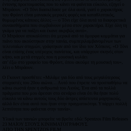
έντονης προετοιμασίας που το κάνει να φαίνεται εύκολο, εξηγεί ο
Μπράουν. «Ο Τόνι διασκέδασε με όλα αυτά, γιατί ο χαρακτήρας
του Φρόιντ είναι μανιακός μερικές φορές και καταθλιπτικός,
θυμωμένος κάποιες άλλες — ο Τόνι είχε όλα αυτά τα διαφορετικά
συναισθήματα που συμβαίνουν μέσα στον χαρακτήρα. Είχε όλη τη
γκάμα για να παίξει και έκανε ακριβώς αυτό».
Ο Μπράουν αποκαλύπτει ότι μερικά από τα όμορφα κομμάτια για
πιάνο που ακούστηκαν στην ταινία, συμπεριλαμβανομένων των
τελευταίων στιγμών, γράφτηκαν από τον ίδιο τον Χόπκινς. «Ο Τόνι
είναι επίσης ένας υπέροχος πιανίστας, και υπάρχουν σκηνές στον
κήπο, και μετά στιγμές που η μουσική κυλάει
απ’ έξω στο γραφείο του Φρόιντ, όπου ακούμε τη μουσική του»,
λέει ο Μπράουν.
Ο Γκουντ προσθέτει: «Μιλάμε για δύο από τους μεγαλύτερους
στοχαστές του 20ου αιώνα… Αυτό που έπρεπε να προσπαθήσω να
κάνω σωστά ήταν η ανθρωπιά του Λιούις. Ένα από τα πολλά
πράγματα που μου άρεσαν στο σενάριο είναι ότι θα ήταν πολύ
εύκολο να κάνω αυτούς τους δύο άντρες απίστευτα μαχητικούς,
αλλά δεν είναι αυτό που ήταν στην πραγματικότηα. Υπάρχει πολλή
λεπτότητα που φαίνεται στην ταινία».
Υλικά των ταινιών μπορείτε να βρείτε εδώ: Spentzos Film Releases
23 ΜΑΪΟΥ ΣΤΟΥΣ ΚΙΝΗΜΑΤΟΓΡΑΦΟΥΣ
ΑΠΟ ΤΗΝ SPENTZOS FILM