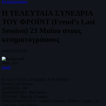
Κινηματογραφος
Η ΤΕΛΕΥΤΑΙΑ ΣΥΝΕΔΡΙΑ
ΤΟΥ ΦΡΟΪΝΤ (Freud’s Last
Session) 23 Μαΐου στους
κινηματογράφους
today
21/05/2024
share
close
email
Η ΤΕΛΕΥΤΑΙΑ ΣΥΝΕΔΡΙΑ ΤΟΥ ΦΡΟΪΝΤ
Freud’s Last Session
ΔΙΑΡΚΕΙΑ: 108’
ΣΚΗΝΟΘΕΣΙΑ: Matt Brown
ΣΕΝΑΡΙΟ: Mark St. Germain
ΠΡΩΤΑΓΩΝΙΣΤΟΥΝ: Anthony Hopkins, Matthew Goode, Liv
Lisa Fries, Jodi Balfour