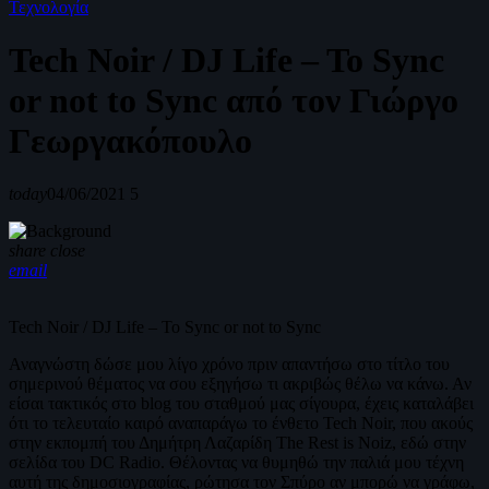
Τεχνολογία
Tech Noir / DJ Life – To Sync
or not to Sync από τον Γιώργο
Γεωργακόπουλο
today
04/06/2021
5
share
close
email
Tech Noir / DJ Life – To Sync or not to Sync
Αναγνώστη δώσε μου λίγο χρόνο πριν απαντήσω στο τίτλο του
σημερινού θέματος να σου εξηγήσω τι ακριβώς θέλω να κάνω. Αν
είσαι τακτικός στο blog του σταθμού μας σίγουρα, έχεις καταλάβει
ότι το τελευταίο καιρό αναπαράγω το ένθετο Tech Noir, που ακούς
στην εκπομπή του Δημήτρη Λαζαρίδη The Rest is Noiz, εδώ στην
σελίδα του DC Radio. Θέλοντας να θυμηθώ την παλιά μου τέχνη
αυτή της δημοσιογραφίας, ρώτησα τον Σπύρο αν μπορώ να γράφω,