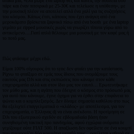
ατάκα μία, «έλα μωρέ ένα laptop θες και κάνεις την δουλειά σου
πάρε και έναν πιτσιρικά με 25-30€ και τελείωσε η υπόθεση», με
την μουσική πλέον να αποτελεί απλά ένα χαλί για τις συζητήσεις
του κόσμου. Κάπως έτσι, κάποιος που έχει ανάγκη από ένα
μεροκάματο βρίσκεται ξαφνικά πίσω από ένα booth με ένα laptop
γεμάτο με ripped μουσικές χωρίς να γνωρίζει τίποτα γύρω από το
αντικείμενο….Γιατί απλά θέλουμε μια μουσική με τον καφέ μας ή
το ποτό μας.
Πώς φτάσαμε μέχρι εδώ.
Είμαι 100% σίγουρος ότι το sync δεν φταίει για την κατάσταση.
Ρίχνω το φταίξιμο σε εμάς τους ίδιους που ονομάζουμε τους
εαυτούς μας DJs και στις εκπτώσεις που κάναμε στον κάθε
επιχειρηματία αλλά και στον ίδιο μας τον εαυτό… Ερωτευτήκαμε
τον μύθο μας, και η αγάπη που έδειχνε ο κόσμος στο πρόσωπό μας
για αυτό που κάνουμε, έγινε όχημα για να έρθει στην επιφάνεια το
ψώνιο και ο κομπλεξισμός. Δεν δίναμε σημασία καθόλου στο πως
θα εξελιχτεί επαγγελματικά ο «κλάδος» με αποτέλεσμα, για τον
επιχειρηματία, ο Έλληνας dj να είναι ανέκδοτο. Η προτίμηση σε
DJs του εξωτερικού σχεδόν σε εβδομαδιαία βάση ήταν
συνηθισμένη τακτική προ πανδημίας, αφού εγχώρια ονόματα δε
γεμίζουμε ούτε FIAT 500. Η απαξίωση δεν οφείλετε σε ένα κουμπί
που συγχρονίζει δύο κομμάτια μεταξύ τους…οφείλεται καθαρά σε