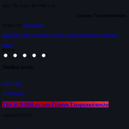
May The Force Be With you.
Γιώργος Γεωργακόπουλος
Written by:
DreamCity
dreamcity radio
Tech Noir
Γιώργος Γεωργακόπουλος
Μουσική
email
Rate it
1
2
3
4
5
Similar posts
insert_link
Τεχνολογία
TECH NOIR με τον Γιώργο Γεωργακόπουλο
today
26/05/2021