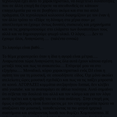
τεχνολογία έχει αυτό το χαρακτηριστικό, να διοχετεύει δυνατότητες
που σε άλλη εποχή θα έπρεπε να απευθυνθείς σε κάποιον
επαγγελματία για να σε βοηθήσει ακόμα και στα πιο απλά
πράγματα. Οι τεχνολογικοί κολοσσοί διαφημίζουν με τον έναν ή
τον άλλο τρόπο το «Πάρε τη δύναμη στα χέρια σου» με
αποτέλεσμα να έχουμε όντως δυνατές συσκευές και μηχανήματα
και να τις χρησιμοποιούμε στο ελάχιστο των δυνατοτήτων τους
αλλά και να δημιουργούμε φτωχό υλικό. Ο λόγος….. Δεν το
έχουμε όλοι, Αναγνώστη…. (ταλέντο εννοώ)
Το λαγούμι είναι βαθύ…
Το θέμα χειροτερεύει όταν η ίδια η αγορά είναι μέτρια….
Αναρωτιέσαι τώρα Αναγνώστη πως όλα αυτά έχουν κάποια σχέση
μεταξύ τους και πως τα ανακατεύω… Επίτρεψέ μου να στο
εξηγήσω…. Μοναδικό, κύριο χαρακτηριστικό ενός DJ είναι η
αγάπη του για τη μουσική, σε οποιοδήποτε είδος. Όχι μόνο ακούει
ατελείωτες ώρες μουσική σχεδιάζει και πως να τις παίξει μπροστά
σε κοινό. ΑΓΟΡΑΖΕΙ κομμάτια ανεξαρτήτου format, δεν κλέβει
από youtube. και τα αναπαράγει σε άθλια ποιότητα. Αυτό σημαίνει
ότι σέβεται την δουλειά του αλλά και τον κόσμο και για τον λόγο
αυτό πρέπει και η αμοιβή του να είναι ανάλογη. Στην εποχή μας
όμως ο σεβασμός είναι δυσεύρετος με τον επιχειρηματία πρώτο να
απαξιώνει την μουσική, τοποθετώντας τα πιο φτηνά ηχητικά
συστήματα και φτιάχνοντας booth που θυμίζει Χομπιτόσπιτο. Η