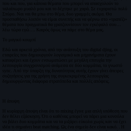
που και που, για κάποια θέματα που μπορεί να απασχολούν το
ταλαίπωρο μυαλό μου και το δέχτηκε με χαρά. Σε ευχαριστώ πολύ
Σπύρο. Ναι ναι θα μπω στο θέμα, δυο γραμμές ακόμα. Θα
προσπαθήσω λοιπόν να είμαι συνεπής και να φέρνω στο «τραπέζι»
θέματα που πραγματικά θα γρατζουνίσουν τον εγκέφαλό σου…
λέω τώρα εγώ…. Καιρός όμως να πάμε στο θέμα μας.
Το μαγικό κουμπί
Εδώ και αρκετά χρόνια, από την ανάπτυξη του digital djing, οι
εταιρείες που δημιουργούν λογισμικό και μηχανήματα έχουν
καταφέρει και έχουν ενσωματώσει με μεγάλη επιτυχία την
λειτουργία συγχρονισμού ανάμεσα σε δύο κομμάτια, το γνωστό
sync. Από την ύπαρξη της δυνατότητας αυτής έχουν γίνει άπειρες
συζητήσεις για της χρήση της συγκεκριμένης λειτουργίας
δημιουργώντας διάφορα στρατόπεδα και πολλές απόψεις.
Η άποψη
Η κυρίαρχη άποψη είναι ότι το mixing έγινε μια απλή υπόθεση που
δεν θέλει εξάσκηση. Ότι ο καθένας μπορεί να πάρει μια κονσόλα
να βάλει δυο κομμάτια και να τα μιξάρει εύκολα χωρίς καν να έχει
ιδέα τι σημαίνει beat matching. Ως ένα σημείο δεν είναι κακό. . Η