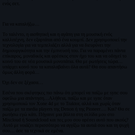
ενός σετ.
Για να καταλήξω…
Το ταλέντο, η αισθητική και η αγάπη για τη μουσική ενός
καλλιτέχνη, δεν εξαρτάται από ένα κουμπί. Δεν χρησιμοποιεί την
τεχνολογία για να τεμπελιάζει αλλά για να διευρύνει την
δημιουργικότητα και την έμπνευσή του. Για να παραμένει πάντα
επίκαιρος, μοναδικός και φρέσκος στον ήχο του και να οδηγεί το
κοινό του σε νέα μουσικά μονοπάτια. Θα με ρωτήσεις τώρα…
υπάρχει κοινό που τα καταλαβαίνει όλα αυτά? Θα σου απαντήσω
όμως άλλη φορά…
Όχι δεν σε ξέχασα…
Εσένα που σκέφτηκες πιο πάνω ότι μπορεί να παίζω με sync σου
οφείλω μια απάντηση…Αλήθεια, παίζω και με sync όταν
χρησιμοποιώ τον Xone 4d με το Traktor, αλλά και χωρίς όταν
παίζω με τα media players της Denon ή της Pioneer…. Και? Θα σε
ρωτήσω εγώ κάτι. Πήγαινε μια βόλτα στη σελίδα μου στο
Mixcloud ή Soundcloud και πες μου σου αρέσει αυτό που ακούς?
Αυτό με νοιάζει περισσότερο να αγγίξω τα αυτιά σου και τη ψυχή
σου… άσε τα τεχνικά σε εμένα.