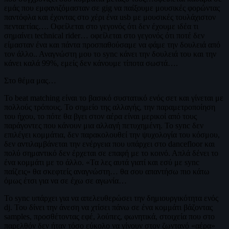
εμάς που εμφανιζόμασταν σε gig να παίξουμε μουσικές φορώντας
παντόφλα και έχοντας στο χέρι ένα usb με μουσικές τουλάχιστον
πενταετίας…. Οφείλεται στο γεγονός ότι δεν έχουμε ιδέα τι
σημαίνει technical rider… οφείλεται στο γεγονός ότι ποτέ δεν
είμασταν ένα και πάντα προσπαθούσαμε να φάμε την δουλειά από
τον άλλο.. Αναγνώστη μου το sync κάνει την δουλειά του και την
κάνει καλά 99%, εμείς δεν κάνουμε τίποτα σωστά….
Στο θέμα μας…
To beat matching είναι το βασικό συστατικό ενός σετ και γίνεται με
πολλούς τρόπους. Το σημείο της αλλαγής, την παραμετροποίηση
του ήχου, το πότε θα βγει στον αέρα είναι μερικοί από τους
παράγοντες που κάνουν μια αλλαγή πετυχημένη. Το sync δεν
επιλέγει κομμάτια, δεν παρακολουθεί την ψυχολογία του κόσμου,
δεν αντιλαμβάνεται την ενέργεια που υπάρχει στο dancefloor και
πολύ σημαντικό δεν έρχεται σε επαφή με το κοινό. Απλά δένει το
ένα κομμάτι με το άλλο. «Τα λες αυτά γιατί και εσύ με sync
παίζεις» θα σκεφτείς αναγνώστη… θα σου απαντήσω πιο κάτω
όμως έτσι για να σε έχω σε αγωνία…
Το sync υπάρχει για να απελευθερώσει την δημιουργικότητα ενός
dj. Του δίνει την άνεση να χτίσει πάνω σε ένα κομμάτι βάζοντας
samples, προσθέτοντας εφέ, λούπες, φωνητικά, στοιχεία που στο
παρελθόν δεν ήταν τόσο εύκολο να γίνουν στον ζωντανό «αέρα»