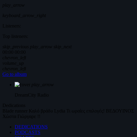
play_arrow
keyboard_arrow_right
Listeners:
Top listeners:
skip_previous
play_arrow
skip_next
00:00
00:00
chevron_left
volume_up
chevron_left
Go to album
play_arrow
DreamCity
Radio
Dedications
Blade runner
Καλό βράδυ
Lydia
Τι ωραίες επιλογές!
ΒΕΔΟΥΙΝΟΣ
Χώστα Γιώργαρε !!
DEDICATIONS
PODCASTS