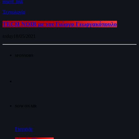
insert_link
Τεχνολογία
TECH NOIR με τον Γιώργο Γεωργακόπουλο
today
18/05/2021
SPONSORS
NOW ON AIR
Freestyle